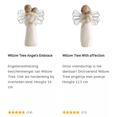
Nieuw:
betalen
in
3
termijnen!
Verhuizingsuitverkoop
Hulp
nodig
bij
het
vinden
Willow Tree Angel's Embrace
Willow Tree With affection
van
een
cadeautje?
Engelenomhelzing,
Onze vriendschap is me
beschermengel van Willow
dierbaar! Ontroerend Willow
Tree. Ook als herdenking bij
Tree engeltje met poesje.
Nieuwsbrieven
overleden kind. Hoogte 14
Hoogte 12,5 cm.
Nieuwsbrieven
cm.
van
De
Vrolijke
Engel
(14)
(15)