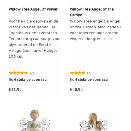
Cadeau
Willow Tree Angel Of Prayer
Willow Tree Angel of the
inpakservice
Garden
Voor hen die geloven in de
Willow Tree engeltje Angel
Uitleg
kracht van het gebed. De
of the Garden. Mooi cadeau
en
toelichting
Engelen zullen u verstaan.
voor iedereen met groene
Een prachtig cadeautje voor
vingers. Hoogte: 14 cm.
Willow
bijvoorbeeld de Eerste
Tree
Heilige Communie! Hoogte
of
Jim
10,5 cm.
Shore:
welk
beeldje
(2)
(3)
past
bij
Nu 6 stuks op voorraad
Nu 4 stuks op voorraad
welk
moment?
€31,95
€28,95
Mijn
leven
met
een
webshop
(door
Jade
Jong)