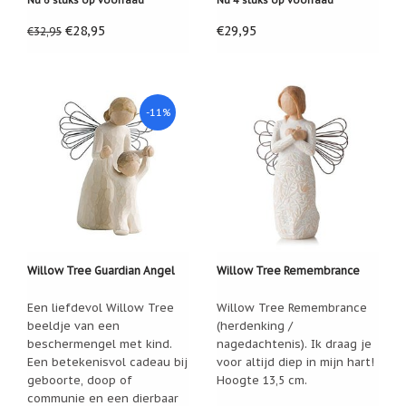
Nu 6 stuks op voorraad
Nu 4 stuks op voorraad
/
Geluk
€28,95
€29,95
€32,95
Muntjes
/
Geluksmuntjes
-11%
Oliebranders
en
geur
artikelen
Oost
West
Thuis
Best
Willow Tree Guardian Angel
Willow Tree Remembrance
Relatiegeschenken
Sleutelhangers
Een liefdevol Willow Tree
Willow Tree Remembrance
beeldje van een
(herdenking /
Smudgen
beschermengel met kind.
nagedachtenis). Ik draag je
(huisreiniging)
Een betekenisvol cadeau bij
voor altijd diep in mijn hart!
geboorte, doop of
Hoogte 13,5 cm.
Sterrenbeelden
communie en een dierbaar
/