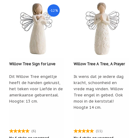
Feestdagen
/
-12%
speciale
dagen
Jim
Shore
Kaarsen,
lichtjes
en
meer...
Willow Tree Sign for Love
Willow Tree A Tree, A Prayer
Kaarten
Dit Willow Tree engeltje
Ik wens dat je iedere dag
(Tarot,
Affirmatie,
heeft de handen gekruist,
kracht, schoonheid en
Orakel)
het teken voor Liefde in de
vrede mag vinden. Willow
amerikaanse gebarentaal.
Tree engel in gebed. Ook
Kerst
Hoogte: 13 cm.
mooi in de kerststal!
Hoogte 14 cm.
Kinderen
/
Baby
Klavertje
(6)
(11)
Vier