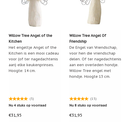
Een
passend
cadeau
bij
verlies
of
rouw:
Willow Tree Angel of the
Willow Tree Angel Of
wanneer
Kitchen
Friendship
woorden
Het engeltje Angel of the
De Engel van Vriendschap,
tekortschieten
Kitchen is een mooi cadeau
voor hen die vriendschap
De
voor (of ter nagedachtenis
delen. Of ter nagedachtenis
Lotus
aan) elke keukenprinses.
aan een overleden hondje.
De
Hoogte: 14 cm.
Willow Tree engel met
regenboog
hondje. Hoogte 13 cm.
Nieuws
Nieuw:
fotootje
(5)
(15)
van
Nu 4 stuks op voorraad
Nu 8 stuks op voorraad
uw
cadeauverpakking
€31,95
€31,95
Kralen
en
spiritualiteit