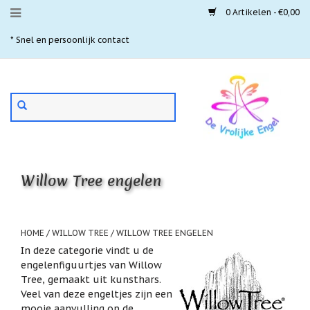
0 Artikelen - €0,00
Menu
* Snel en persoonlijk contact
* 
Aanbiedingen
Gebruik
Nieuwste
de
pijltjes
Laatste
exemplaren
op
en
'Gevallen
neer
engeltjes'
Willow Tree engelen
om
een
Aartsengelen
beschikbaar
resultaat
Akaija
te
HOME
/
WILLOW TREE
/
WILLOW TREE ENGELEN
hangers
selecteren.
In deze categorie vindt u de
Druk
Beschermengelen
engelenfiguurtjes van Willow
op
Tree, gemaakt uit kunsthars.
Enter
Buideltjes
Veel van deze engeltjes zijn een
om
Geluk
naar
mooie aanvulling op de