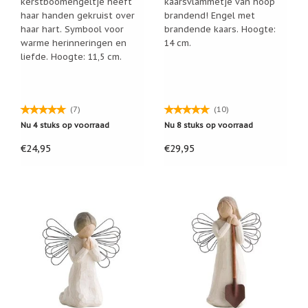
kerstboomengeltje heeft
kaarsvlammetje van hoop
Zoutsteen
artikelen
haar handen gekruist over
brandend! Engel met
haar hart. Symbool voor
brandende kaars. Hoogte:
Mijn
warme herinneringen en
14 cm.
verlanglijstje
liefde. Hoogte: 11,5 cm.
Infolinks
(7)
(10)
10
Nu 4 stuks op voorraad
Nu 8 stuks op voorraad
Redenen.....
€24,95
€29,95
Ik
zoek
een
cadeautje
voor....
Mijn
verlanglijstje
Webwinkelkeur
-
échte
product
reviews