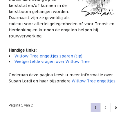
het
kerststal en/of kunnen in de
Cadeaubonnen
geselecteerde
kerstboom gehangen worden.
zoekresultaat
Cadeautjes
Daarnaast zijn ze geweldig als
onder
te
cadeau voor allerlei gelegenheden of voor Troost en
5
gaan.
Herdenking en kunnen de engelen helpen bij
euro
Als
rouwverwerking.
u
Communie
met
cadeaus
aanraaktoetsen
Handige links:
werkt,
Willow Tree engeltjes sparen (tip)
Christoffel
kunt
Veelgestelde vragen over Willow Tree
u
Dieren
touch-
Onderaan deze pagina leest u meer informatie over
en
Engelen
Susan Lordi en haar bijzondere
Willow Tree engeltjes
swipetekens
beelden
gebruiken.
Examen
/
juf
Pagina 1 van 2
/
1
2
meester
Familie