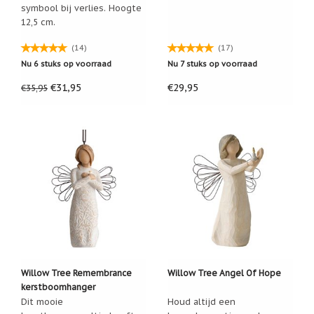
symbool bij verlies. Hoogte
geboortemaand
12,5 cm.
Suncatchers
(raamkristal)
(14)
(17)
Nu 6 stuks op voorraad
Nu 7 stuks op voorraad
Troost
en
€31,95
€29,95
€35,95
herdenking
Vriendschap
Wenskaarten
door
Paula
Sauerbreij
Wierook
en
wierookhouders
Willow
Tree
Willow Tree Remembrance
Willow Tree Angel Of Hope
kerstboomhanger
Zorgenpoppetjes
Dit mooie
Houd altijd een