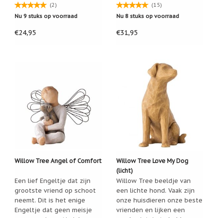
Zoutsteen
(2)
(15)
artikelen
Nu 9 stuks op voorraad
Nu 8 stuks op voorraad
Mijn
€24,95
€31,95
verlanglijstje
Infolinks
10
Redenen.....
Ik
zoek
een
cadeautje
voor....
Mijn
Willow Tree Angel of Comfort
Willow Tree Love My Dog
verlanglijstje
(licht)
Een lief Engeltje dat zijn
Willow Tree beeldje van
Webwinkelkeur
-
grootste vriend op schoot
een lichte hond. Vaak zijn
échte
neemt. Dit is het enige
onze huisdieren onze beste
product
Engeltje dat geen meisje
vrienden en lijken een
reviews