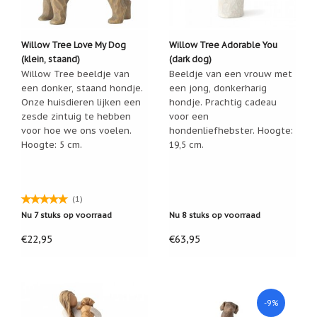
Nieuw:
betalen
in
Willow Tree Love My Dog
Willow Tree Adorable You
3
(klein, staand)
(dark dog)
termijnen!
Willow Tree beeldje van
Beeldje van een vrouw met
Verhuizingsuitverkoop
een donker, staand hondje.
een jong, donkerharig
Hulp
Onze huisdieren lijken een
hondje. Prachtig cadeau
nodig
zesde zintuig te hebben
voor een
bij
voor hoe we ons voelen.
hondenliefhebster. Hoogte:
het
vinden
Hoogte: 5 cm.
19,5 cm.
van
een
cadeautje?
(1)
Nieuwsbrieven
Nu 7 stuks op voorraad
Nu 8 stuks op voorraad
Nieuwsbrieven
€22,95
€63,95
van
De
Vrolijke
Engel
-9%