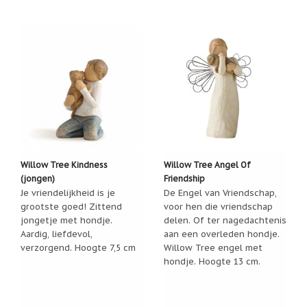
geboortemaand
Suncatchers
(raamkristal)
Troost
en
herdenking
Vriendschap
Wenskaarten
door
Paula
Willow Tree Kindness
Willow Tree Angel Of
Sauerbreij
(jongen)
Friendship
Je vriendelijkheid is je
De Engel van Vriendschap,
Wierook
grootste goed! Zittend
voor hen die vriendschap
en
jongetje met hondje.
delen. Of ter nagedachtenis
wierookhouders
Aardig, liefdevol,
aan een overleden hondje.
verzorgend. Hoogte 7,5 cm
Willow Tree engel met
Willow
Tree
hondje. Hoogte 13 cm.
Zorgenpoppetjes