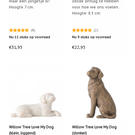
maar een jongetje is!
zesde zintuig te hebben
Hoogte 7 cm.
voor hoe we ons voelen.
Cadeau
inpakservice
Hoogte: 8,5 cm.
Uitleg
en
(8)
(2)
toelichting
Nu 11 stuks op voorraad
Nu 9 stuks op voorraad
Willow
€31,95
€22,95
Tree
of
Jim
Shore:
welk
beeldje
past
bij
welk
moment?
Mijn
leven
met
een
webshop
(door
Willow Tree Love My Dog
Willow Tree Love My Dog
Jade
(klein, liggend)
(donker)
Jong)