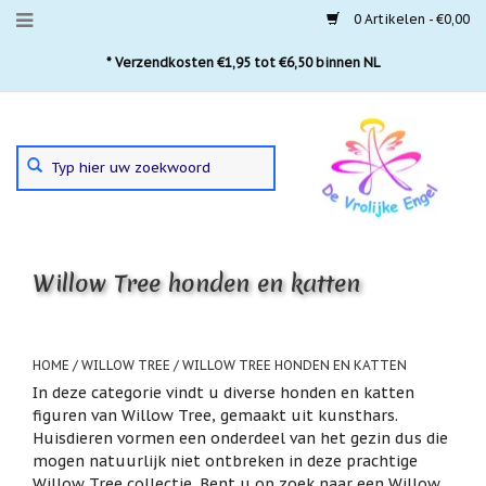
0 Artikelen - €0,00
Menu
* Meer dan 5500 positieve beoordelingen!
Aanbiedingen
Gebruik
Nieuwste
de
pijltjes
Laatste
exemplaren
op
en
'Gevallen
neer
engeltjes'
Willow Tree honden en katten
om
een
Aartsengelen
beschikbaar
resultaat
Akaija
te
HOME
/
WILLOW TREE
/
WILLOW TREE HONDEN EN KATTEN
hangers
selecteren.
In deze categorie vindt u diverse honden en katten
Druk
Beschermengelen
figuren van Willow Tree, gemaakt uit kunsthars.
op
Huisdieren vormen een onderdeel van het gezin dus die
Enter
Buideltjes
mogen natuurlijk niet ontbreken in deze prachtige
om
Geluk
naar
Willow Tree collectie. Bent u op zoek naar een Willow