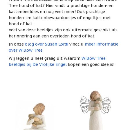
het
Tree hond of kat? Hier vindt u prachtige honden- en
Cadeaubonnen
geselecteerde
kattenbeeldjes en nog veel meer! Ook prachtige
zoekresultaat
Cadeautjes
honden- en kattenbewaardoosjes of engeltjes met
onder
te
hond of kat.
5
gaan.
Veel van deze beeldjes zijn ook uitermate geschikt als
euro
Als
herinnering aan een overleden hond of kat.
u
Communie
met
In onze
blog over Susan Lordi
vindt u
meer informatie
cadeaus
aanraaktoetsen
over Willow Tree
werkt,
Christoffel
Wij leggen u heel graag uit waarom
Willow Tree
kunt
beeldjes bij De Vrolijke Engel
kopen een goed idee is!
u
Dieren
touch-
en
Engelen
swipetekens
beelden
gebruiken.
Examen
/
juf
/
meester
Familie