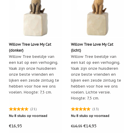
/
Geluk
Muntjes
/
Geluksmuntjes
Oliebranders
en
Willow Tree Love My Cat
Willow Tree Love My Cat
geur
(donker)
(licht)
artikelen
Willow Tree beeldje van
Willow Tree beeldje van
een kat op een verhoging.
een kat op een verhoging.
Oost
Vaak zijn onze huisdieren
Vaak zijn onze huisdieren
West
Thuis
onze beste vrienden en
onze beste vrienden en
Best
lijken een zesde zintuig te
lijken een zesde zintuig te
hebben voor hoe we ons
hebben voor hoe we ons
Relatiegeschenken
voelen. Hoogte: 7,5 cm.
voelen. Lichte versie.
Hoogte: 7,5 cm.
Sleutelhangers
(21)
(13)
Smudgen
(huisreiniging)
Nu 8 stuks op voorraad
Nu 8 stuks op voorraad
€16,95
€14,95
€16,95
Sterrenbeelden
/