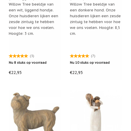
Willow Tree beeldje van
Willow Tree beeldje van
Een
een wit, liggend hondje.
een donkere hond. Onze
passend
cadeau
Onze huisdieren lijken een
huisdieren lijken een zesde
bij
zesde zintuig te hebben
zintuig te hebben voor hoe
verlies
voor hoe we ons voelen.
we ons voelen. Hoogte: 8,5
of
Hoogte: 3 cm.
cm.
rouw:
wanneer
woorden
tekortschieten
De
(3)
(7)
Lotus
Nu 8 stuks op voorraad
Nu 10 stuks op voorraad
De
€22,95
€22,95
regenboog
Nieuws
Nieuw:
fotootje
van
uw
cadeauverpakking
Kralen
en
spiritualiteit