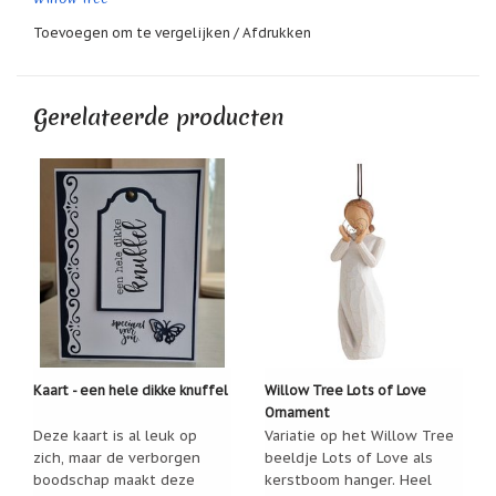
Zoutsteen
artikelen
Toevoegen om te vergelijken
/
Afdrukken
Mijn
verlanglijstje
Gerelateerde producten
Infolinks
10
Redenen.....
Ik
zoek
een
cadeautje
voor....
Mijn
verlanglijstje
Kaart - een hele dikke knuffel
Willow Tree Lots of Love
Ornament
Webwinkelkeur
-
Deze kaart is al leuk op
Variatie op het Willow Tree
échte
zich, maar de verborgen
beeldje Lots of Love als
product
boodschap maakt deze
kerstboom hanger. Heel
reviews