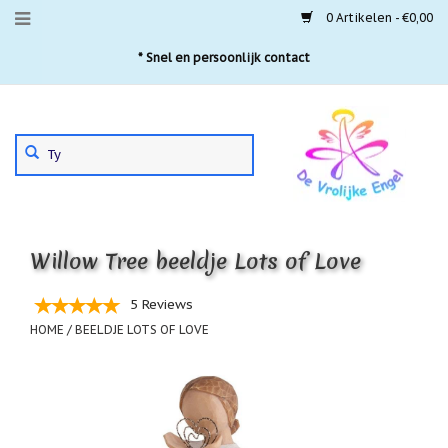
0 Artikelen - €0,00
Menu
* Snel en persoonlijk contact
Aanbiedingen
Gebruik
Nieuwste
de
pijltjes
Laatste
exemplaren
op
en
'Gevallen
neer
engeltjes'
Willow Tree beeldje Lots of Love
om
een
Aartsengelen
beschikbaar
5 Reviews
resultaat
Akaija
HOME
/
BEELDJE LOTS OF LOVE
te
hangers
selecteren.
Druk
Beschermengelen
op
Enter
Buideltjes
om
Geluk
naar