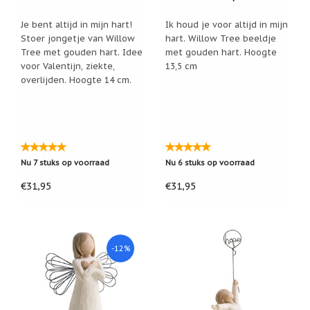
Een
Je bent altijd in mijn hart!
Ik houd je voor altijd in mijn
passend
cadeau
Stoer jongetje van Willow
hart. Willow Tree beeldje
bij
Tree met gouden hart. Idee
met gouden hart. Hoogte
verlies
voor Valentijn, ziekte,
13,5 cm
of
overlijden. Hoogte 14 cm.
rouw:
wanneer
woorden
tekortschieten
De
Lotus
De
Nu 7 stuks op voorraad
Nu 6 stuks op voorraad
regenboog
€31,95
€31,95
Nieuws
Nieuw:
fotootje
van
-12%
uw
cadeauverpakking
Kralen
en
spiritualiteit