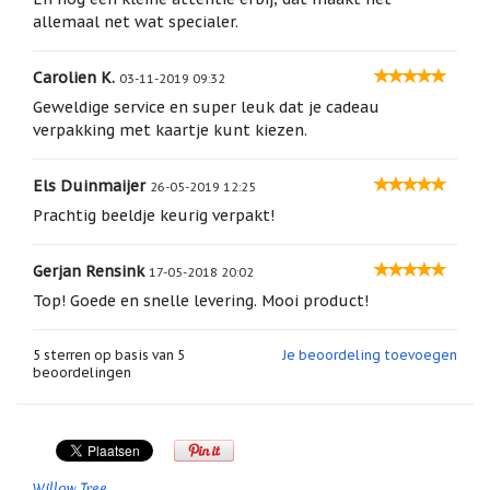
geboortemaand
allemaal net wat specialer.
Suncatchers
(raamkristal)
Carolien K.
03-11-2019 09:32
Geweldige service en super leuk dat je cadeau
Troost
verpakking met kaartje kunt kiezen.
en
herdenking
Els Duinmaijer
Vriendschap
26-05-2019 12:25
Prachtig beeldje keurig verpakt!
Wenskaarten
door
Paula
Gerjan Rensink
17-05-2018 20:02
Sauerbreij
Top! Goede en snelle levering. Mooi product!
Wierook
en
5
sterren op basis van
5
Je beoordeling toevoegen
wierookhouders
beoordelingen
Willow
Tree
Zorgenpoppetjes
Willow Tree