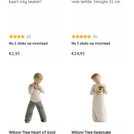
kaart nóg leuker!
veel liefde. Hoogte 11 cm.
Cadeau
inpakservice
Uitleg
en
toelichting
(1)
(2)
Willow
Nu 1 stuks op voorraad
Nu 5 stuks op voorraad
Tree
of
€2,95
€24,95
Jim
Shore:
welk
beeldje
past
bij
welk
moment?
Mijn
leven
met
een
webshop
(door
Jade
Jong)
Willow Tree Heart of Gold
Willow Tree Keepsake