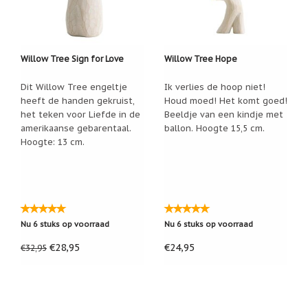
Nieuw:
betalen
in
3
Willow Tree Sign for Love
Willow Tree Hope
termijnen!
Verhuizingsuitverkoop
Dit Willow Tree engeltje
Ik verlies de hoop niet!
Hulp
heeft de handen gekruist,
Houd moed! Het komt goed!
nodig
het teken voor Liefde in de
Beeldje van een kindje met
bij
amerikaanse gebarentaal.
ballon. Hoogte 15,5 cm.
het
vinden
Hoogte: 13 cm.
van
een
cadeautje?
Nieuwsbrieven
Nieuwsbrieven
Nu 6 stuks op voorraad
Nu 6 stuks op voorraad
van
De
€28,95
€24,95
€32,95
Vrolijke
Engel