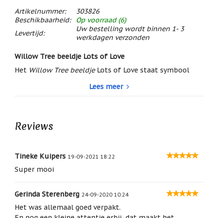
/
Artikelnummer:
303826
Geluk
Beschikbaarheid:
Op voorraad (6)
Uw bestelling wordt binnen 1- 3
Muntjes
Levertijd:
werkdagen verzonden
/
Geluksmuntjes
Willow Tree beeldje Lots of Love
Oliebranders
Het
Willow Tree beeldje
Lots of Love staat symbool
en
geur
voor groeiende liefde en alle vormen van liefde door
Lees meer
artikelen
middel van sprankelende concentrische harten.
Oost
Tekst op de doos en het kaartje in de doos: Ever close
West
to my heart (Altijd dicht bij mijn hart).
Thuis
Reviews
Best
Mooi Valentijnscadeau.
Relatiegeschenken
Tineke Kuipers
19-09-2021 18:22
Hoogte 14 cm
Sleutelhangers
Super mooi
Materiaal: Kunsthars
Smudgen
(huisreiniging)
Gerinda Sterenberg
24-09-2020 10:24
Het was allemaal goed verpakt.
Sterrenbeelden
/
En nog een kleine attentie erbij, dat maakt het