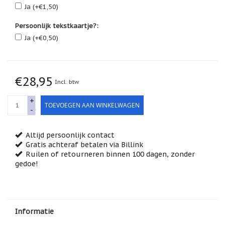
Feestdagen
Ja (+€1,50)
/
speciale
Persoonlijk tekstkaartje?:
dagen
Ja (+€0,50)
Jim
Shore
Kaarsen,
€28,95
Incl. btw
lichtjes
en
meer...
+
TOEVOEGEN AAN WINKELWAGEN
-
Kaarten
(Tarot,
Affirmatie,
Altijd persoonlijk contact
Orakel)
Gratis achteraf betalen via Billink
Ruilen of retourneren binnen 100 dagen, zonder
Kerst
gedoe!
Kinderen
/
Baby
Informatie
Klavertje
Vier