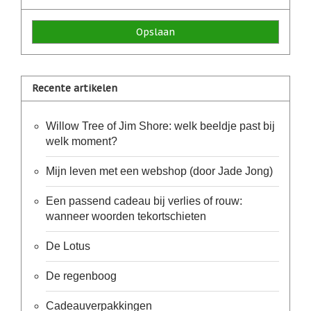
geboortemaand
Opslaan
Suncatchers
(raamkristal)
Troost
en
Recente artikelen
herdenking
Vriendschap
Willow Tree of Jim Shore: welk beeldje past bij
welk moment?
Wenskaarten
door
Paula
Mijn leven met een webshop (door Jade Jong)
Sauerbreij
Een passend cadeau bij verlies of rouw:
Wierook
en
wanneer woorden tekortschieten
wierookhouders
De Lotus
Willow
Tree
De regenboog
Zorgenpoppetjes
Cadeauverpakkingen