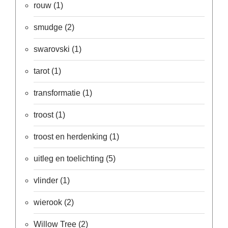
rouw
(1)
Een
passend
cadeau
smudge
(2)
bij
verlies
swarovski
(1)
of
rouw:
wanneer
tarot
(1)
woorden
tekortschieten
transformatie
(1)
De
Lotus
troost
(1)
De
regenboog
troost en herdenking
(1)
Nieuws
uitleg en toelichting
(5)
Nieuw:
fotootje
vlinder
(1)
van
uw
cadeauverpakking
wierook
(2)
Kralen
en
Willow Tree
(2)
spiritualiteit