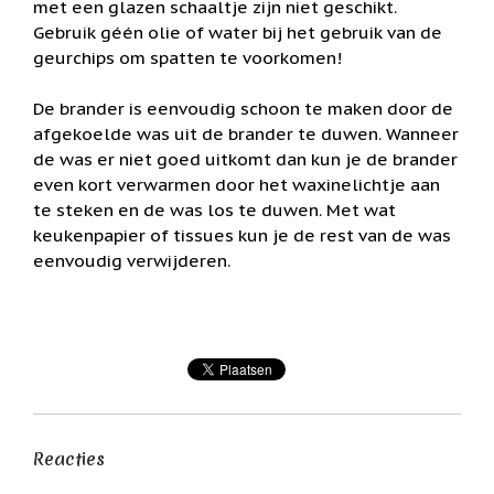
met een glazen schaaltje zijn niet geschikt.
Feestdagen
/
Gebruik géén olie of water bij het gebruik van de
speciale
geurchips om spatten te voorkomen!
dagen
Jim
De brander is eenvoudig schoon te maken door de
Shore
afgekoelde was uit de brander te duwen. Wanneer
de was er niet goed uitkomt dan kun je de brander
Kaarsen,
lichtjes
even kort verwarmen door het waxinelichtje aan
en
te steken en de was los te duwen. Met wat
meer...
keukenpapier of tissues kun je de rest van de was
Kaarten
eenvoudig verwijderen.
(Tarot,
Affirmatie,
Orakel)
Kerst
Kinderen
/
Baby
Reacties
Klavertje
Vier