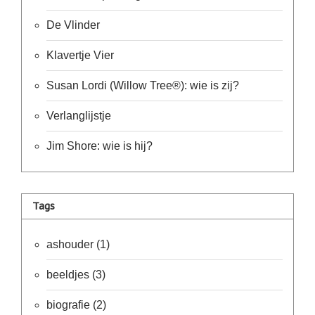
Zoutsteen
artikelen
De Vlinder
Mijn
verlanglijstje
Klavertje Vier
Susan Lordi (Willow Tree®): wie is zij?
Infolinks
Verlanglijstje
10
Redenen.....
Jim Shore: wie is hij?
Ik
zoek
een
cadeautje
voor....
Tags
Mijn
verlanglijstje
ashouder
(1)
Webwinkelkeur
beeldjes
(3)
-
échte
product
biografie
(2)
reviews