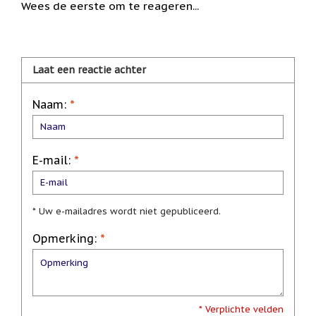
Wees de eerste om te reageren...
/
Geluk
Muntjes
/
Geluksmuntjes
Laat een reactie achter
Oliebranders
Naam:
*
en
geur
artikelen
Oost
E-mail:
*
West
Thuis
Best
* Uw e-mailadres wordt niet gepubliceerd.
Relatiegeschenken
Opmerking:
*
Sleutelhangers
Smudgen
(huisreiniging)
Sterrenbeelden
* Verplichte velden
/