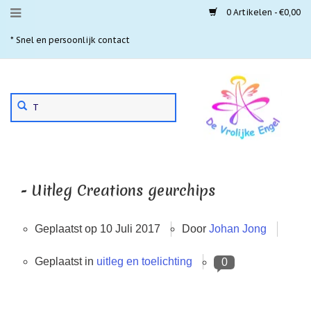
0 Artikelen - €0,00
Menu
* Snel en persoonlijk contact
* 
Aanbiedingen
Gebruik
Nieuwste
de
pijltjes
Laatste
exemplaren
op
en
'Gevallen
neer
engeltjes'
om
- Uitleg Creations geurchips
een
Aartsengelen
beschikbaar
resultaat
Akaija
Geplaatst op
10 Juli 2017
Door
Johan Jong
te
hangers
selecteren.
Druk
Geplaatst in
uitleg en toelichting
Beschermengelen
0
op
Enter
Buideltjes
om
Geluk
naar