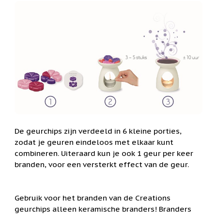
het
Cadeaubonnen
geselecteerde
zoekresultaat
Cadeautjes
onder
te
5
gaan.
euro
Als
u
Communie
met
cadeaus
aanraaktoetsen
werkt,
Christoffel
kunt
u
Dieren
touch-
en
Engelen
De geurchips zijn verdeeld in 6 kleine porties,
swipetekens
beelden
zodat je geuren eindeloos met elkaar kunt
gebruiken.
combineren. Uiteraard kun je ook 1 geur per keer
Examen
/
branden, voor een versterkt effect van de geur.
juf
/
meester
Gebruik voor het branden van de Creations
Familie
geurchips alleen keramische branders! Branders