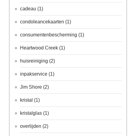
Cadeau
cadeau
(1)
inpakservice
condoleancekaarten
(1)
Uitleg
en
toelichting
consumentenbescherming
(1)
Willow
Heartwood Creek
(1)
Tree
of
Jim
huisreiniging
(2)
Shore:
welk
beeldje
inpakservice
(1)
past
bij
Jim Shore
(2)
welk
moment?
kristal
(1)
Mijn
leven
met
kristalglas
(1)
een
webshop
(door
overlijden
(2)
Jade
Jong)