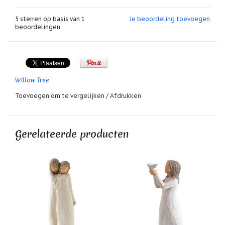
geboortemaand
5
sterren op basis van
1
Je beoordeling toevoegen
Suncatchers
beoordelingen
(raamkristal)
Troost
en
herdenking
Willow Tree
Vriendschap
Toevoegen om te vergelijken
/
Afdrukken
Wenskaarten
door
Paula
Sauerbreij
Gerelateerde producten
Wierook
en
wierookhouders
Willow
Tree
Zorgenpoppetjes