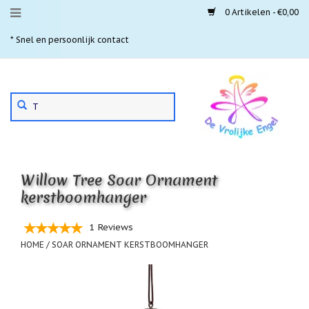
0 Artikelen - €0,00
Menu
* Snel en persoonlijk contact
* 
Aanbiedingen
Gebruik
Nieuwste
de
pijltjes
Laatste
exemplaren
op
en
'Gevallen
neer
engeltjes'
Willow Tree Soar Ornament
om
een
kerstboomhanger
Aartsengelen
beschikbaar
resultaat
Akaija
1 Reviews
te
hangers
selecteren.
HOME
/
SOAR ORNAMENT KERSTBOOMHANGER
Druk
Beschermengelen
op
Enter
Buideltjes
om
Geluk
naar