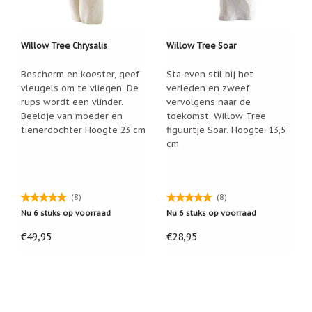
Zoutsteen
artikelen
Mijn
Willow Tree Chrysalis
Willow Tree Soar
verlanglijstje
Bescherm en koester, geef
Sta even stil bij het
vleugels om te vliegen. De
verleden en zweef
Infolinks
rups wordt een vlinder.
vervolgens naar de
Beeldje van moeder en
toekomst. Willow Tree
10
Redenen.....
tienerdochter Hoogte 23 cm
figuurtje Soar. Hoogte: 13,5
cm
Ik
zoek
een
cadeautje
(8)
(8)
voor....
Nu 6 stuks op voorraad
Nu 6 stuks op voorraad
Mijn
verlanglijstje
€49,95
€28,95
Webwinkelkeur
-
échte
product
reviews