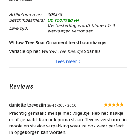
/
Geluk
Artikelnummer:
303848
Muntjes
Beschikbaarheid:
Op voorraad (4)
/
Uw bestelling wordt binnen 1- 3
Levertijd:
Geluksmuntjes
werkdagen verzonden
Oliebranders
Willow Tree Soar Ornament kerstboomhanger
en
geur
Variatie op het
Willow Tree beeldje
Soar als
artikelen
kerstboomhanger.
Lees meer
Oost
Willow Tree figuurtje Soar: een meisje laat een witte
West
vogel vrij.
Thuis
Sta even stil bij het verleden en zweef vervolgens naar
Best
Reviews
de toekomst.
Een mooi symbolisch cadeau voor of van iemand die
Relatiegeschenken
het nest verlaat.
Sleutelhangers
danielle loevezijn
26-11-2017 20:10
Tekst op de doos en het kaartje in de doos: A time to
reflect, a time to soar.
Prachtig gemaakt meisje met vogeltje. Heb het haakje
Smudgen
(huisreiniging)
er af gehaald. Kan ook prima staan. Tevens verstuurd in
Hoogte: 11 cm
mooie en stevige verpakking waar ze ook weer perfect
Materiaal: Kunsthars
Sterrenbeelden
in opgeborgen kan worden.
/