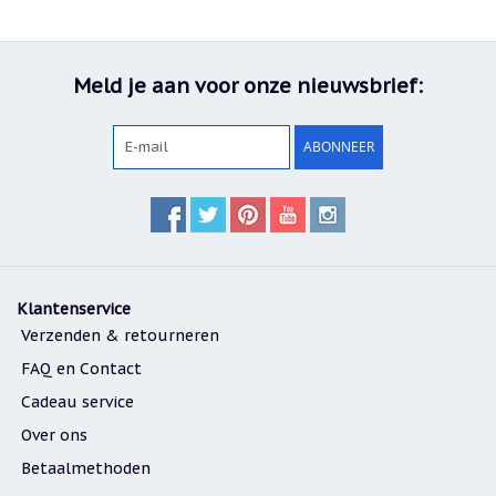
Cadeau
inpakservice
Meld je aan voor onze nieuwsbrief:
Uitleg
en
toelichting
ABONNEER
Willow
Tree
of
Jim
Shore:
welk
beeldje
past
bij
Klantenservice
welk
Verzenden & retourneren
moment?
Mijn
FAQ en Contact
leven
met
Cadeau service
een
Over ons
webshop
(door
Betaalmethoden
Jade
Jong)