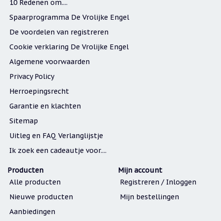
10 Redenen om....
Een
Spaarprogramma De Vrolijke Engel
passend
cadeau
De voordelen van registreren
bij
verlies
Cookie verklaring De Vrolijke Engel
of
rouw:
Algemene voorwaarden
wanneer
woorden
Privacy Policy
tekortschieten
Herroepingsrecht
De
Lotus
Garantie en klachten
De
Sitemap
regenboog
Uitleg en FAQ Verlanglijstje
Nieuws
Ik zoek een cadeautje voor....
Nieuw:
fotootje
Producten
Mijn account
van
Alle producten
Registreren / Inloggen
uw
cadeauverpakking
Nieuwe producten
Mijn bestellingen
Kralen
Aanbiedingen
en
spiritualiteit