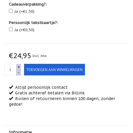
Feestdagen
Cadeauverpakking?:
/
Ja (+€1,50)
speciale
dagen
Persoonlijk tekstkaartje?:
Jim
Ja (+€0,50)
Shore
Kaarsen,
lichtjes
€24,95
en
Incl. btw
meer...
+
TOEVOEGEN AAN WINKELWAGEN
Kaarten
-
(Tarot,
Affirmatie,
Orakel)
Altijd persoonlijk contact
Gratis achteraf betalen via Billink
Kerst
Ruilen of retourneren binnen 100 dagen, zonder
gedoe!
Kinderen
/
Baby
Klavertje
Vier
Informatie