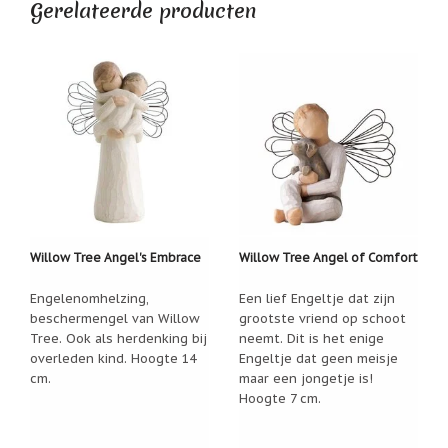
Zoutsteen
Gerelateerde producten
artikelen
Mijn
verlanglijstje
Infolinks
10
Redenen.....
Ik
zoek
een
Willow Tree Angel's Embrace
Willow Tree Angel of Comfort
cadeautje
voor....
Engelenomhelzing,
Een lief Engeltje dat zijn
beschermengel van Willow
grootste vriend op schoot
Mijn
verlanglijstje
Tree. Ook als herdenking bij
neemt. Dit is het enige
overleden kind. Hoogte 14
Engeltje dat geen meisje
Webwinkelkeur
cm.
maar een jongetje is!
-
Hoogte 7 cm.
échte
product
reviews