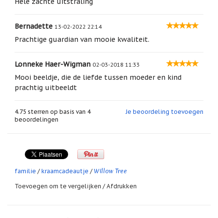
Hele zachte uitstraling
geboortemaand
Suncatchers
Bernadette
13-02-2022 22:14
(raamkristal)
Prachtige guardian van mooie kwaliteit.
Troost
en
Lonneke Haer-Wigman
02-03-2018 11:33
herdenking
Mooi beeldje, die de liefde tussen moeder en kind
Vriendschap
prachtig uitbeeldt
Wenskaarten
door
4.75
sterren op basis van
4
Je beoordeling toevoegen
Paula
beoordelingen
Sauerbreij
Wierook
en
wierookhouders
Willow Tree
familie
/
kraamcadeautje
/
Willow
Tree
Toevoegen om te vergelijken
/
Afdrukken
Zorgenpoppetjes