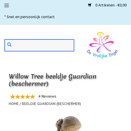
0 Artikelen - €0,00
Menu
* Snel en persoonlijk contact
* 
Aanbiedingen
Gebruik
Nieuwste
de
pijltjes
Laatste
exemplaren
op
en
'Gevallen
neer
engeltjes'
Willow Tree beeldje Guardian
om
een
(beschermer)
Aartsengelen
beschikbaar
resultaat
Akaija
4 Reviews
te
hangers
selecteren.
HOME
/
BEELDJE GUARDIAN (BESCHERMER)
Druk
Beschermengelen
op
Enter
Buideltjes
om
Geluk
naar