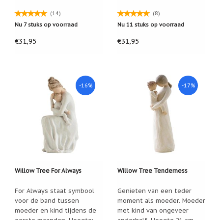
Cadeau
(14)
(8)
inpakservice
Nu 7 stuks op voorraad
Nu 11 stuks op voorraad
Uitleg
€31,95
€31,95
en
toelichting
Willow
Tree
-16%
-17%
of
Jim
Shore:
welk
beeldje
past
bij
welk
moment?
Mijn
leven
Willow Tree For Always
Willow Tree Tenderness
met
een
For Always staat symbool
Genieten van een teder
webshop
voor de band tussen
moment als moeder. Moeder
(door
Jade
moeder en kind tijdens de
met kind van ongeveer
Jong)