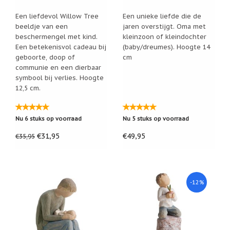
Nieuw:
Een liefdevol Willow Tree
Een unieke liefde die de
betalen
beeldje van een
jaren overstijgt. Oma met
in
beschermengel met kind.
kleinzoon of kleindochter
3
termijnen!
Een betekenisvol cadeau bij
(baby/dreumes). Hoogte 14
geboorte, doop of
cm
Verhuizingsuitverkoop
communie en een dierbaar
Hulp
symbool bij verlies. Hoogte
nodig
12,5 cm.
bij
het
vinden
van
Nu 6 stuks op voorraad
Nu 5 stuks op voorraad
een
cadeautje?
€31,95
€49,95
€35,95
Nieuwsbrieven
Nieuwsbrieven
van
-12%
De
Vrolijke
Engel