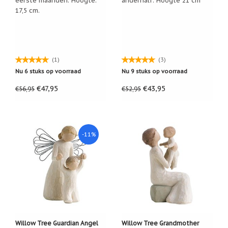
eerste maanden. Hoogte:
anderhalf. Hoogte 21 cm
Een
17,5 cm.
passend
cadeau
bij
verlies
of
rouw:
(1)
(3)
wanneer
Nu 6 stuks op voorraad
Nu 9 stuks op voorraad
woorden
tekortschieten
€47,95
€43,95
€56,95
€52,95
De
Lotus
De
regenboog
-11%
Nieuws
Nieuw:
fotootje
van
uw
cadeauverpakking
Kralen
en
Willow Tree Guardian Angel
Willow Tree Grandmother
spiritualiteit