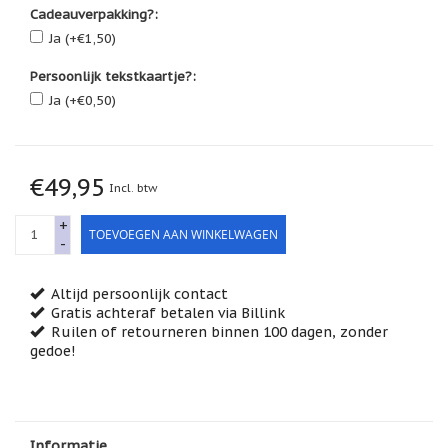
Feestdagen
Cadeauverpakking?:
/
Ja (+€1,50)
speciale
dagen
Persoonlijk tekstkaartje?:
Jim
Ja (+€0,50)
Shore
Kaarsen,
lichtjes
€49,95
en
Incl. btw
meer...
+
TOEVOEGEN AAN WINKELWAGEN
Kaarten
-
(Tarot,
Affirmatie,
Orakel)
Altijd persoonlijk contact
Gratis achteraf betalen via Billink
Kerst
Ruilen of retourneren binnen 100 dagen, zonder
gedoe!
Kinderen
/
Baby
Klavertje
Vier
Informatie