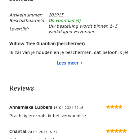
/
Geluk
Artikelnummer:
201913
Muntjes
Beschikbaarheid:
Op voorraad (4)
/
Uw bestelling wordt binnen 1- 3
Levertijd:
Geluksmuntjes
werkdagen verzonden
Oliebranders
Willow Tree Guardian (beschermer)
en
geur
Ik zal van je houden en je beschermen, dat beloof ik je!
artikelen
Willow Tree figuurtje met pasgeboren kindje.
Lees meer
Oost
Tekst op de doos en het kaartje in de doos: Love and
West
protect thee, forever.
Thuis
Best
Reviews
Hoogte 15 cm
Materiaal: Kunsthars
Relatiegeschenken
Sleutelhangers
Annemieke Lubbers
16-04-2024 22:16
Prachtig en zoals ik het verwachtte
Smudgen
(huisreiniging)
Chantal
24-05-2023 07:37
Sterrenbeelden
/