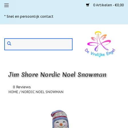
0 Artikelen - €0,00
Menu
* Snel en persoonlijk contact
* 
Aanbiedingen
Gebruik
Nieuwste
de
pijltjes
Laatste
exemplaren
op
en
'Gevallen
neer
engeltjes'
Jim Shore Nordic Noel Snowman
om
een
Aartsengelen
beschikbaar
0 Reviews
resultaat
HOME
/
NORDIC NOEL SNOWMAN
Akaija
te
hangers
selecteren.
Druk
Beschermengelen
op
Enter
Buideltjes
om
Geluk
naar