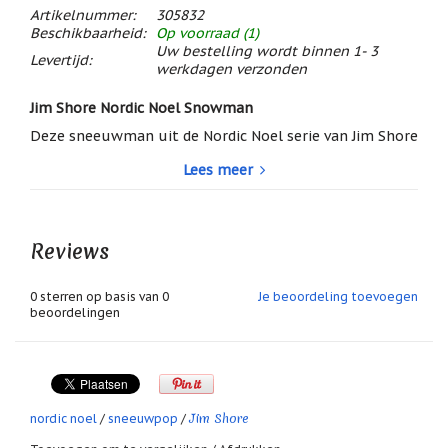
/
Artikelnummer:
305832
Geluk
Beschikbaarheid:
Op voorraad (1)
Uw bestelling wordt binnen 1- 3
Levertijd:
Muntjes
werkdagen verzonden
/
Geluksmuntjes
Jim Shore Nordic Noel Snowman
Oliebranders
Deze sneeuwman uit de Nordic Noel serie van Jim Shore
en
draagt een traditionele wollen muts en heeft een
geur
Lees meer
bezem in zijn hand.
artikelen
Rondom met de hand beschilderd in Scandinavische
Oost
patronen in rood, wit en grijs.
West
Reviews
Thuis
Ondertitel: Outside The Snow is Falling.
Best
Hoogte: 21 cm.
0
sterren op basis van
0
Je beoordeling toevoegen
Relatiegeschenken
beoordelingen
Sleutelhangers
Smudgen
(huisreiniging)
Jim Shore
nordic noel
/
sneeuwpop
/
Sterrenbeelden
/