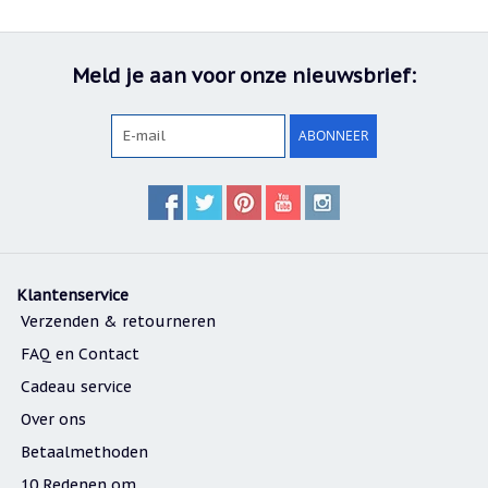
Nieuw:
betalen
in
Meld je aan voor onze nieuwsbrief:
3
termijnen!
Verhuizingsuitverkoop
ABONNEER
Hulp
nodig
bij
het
vinden
van
een
cadeautje?
Klantenservice
Nieuwsbrieven
Verzenden & retourneren
FAQ en Contact
Nieuwsbrieven
van
Cadeau service
De
Vrolijke
Over ons
Engel
Betaalmethoden
10 Redenen om....