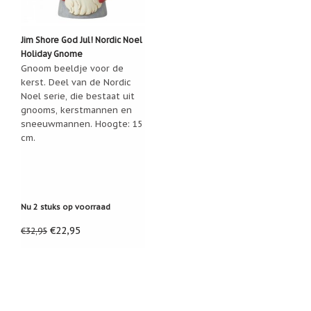
Een
passend
cadeau
Jim Shore God Jul! Nordic Noel
bij
Holiday Gnome
verlies
Gnoom beeldje voor de
of
rouw:
kerst. Deel van de Nordic
wanneer
Noel serie, die bestaat uit
woorden
gnooms, kerstmannen en
tekortschieten
sneeuwmannen. Hoogte: 15
De
cm.
Lotus
De
regenboog
Nieuws
Nu 2 stuks op voorraad
Nieuw:
€22,95
€32,95
fotootje
van
uw
cadeauverpakking
Kralen
en
spiritualiteit