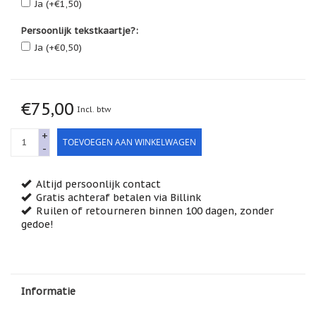
Ja (+€1,50)
Feestdagen
/
Persoonlijk tekstkaartje?:
speciale
dagen
Ja (+€0,50)
Jim
Shore
€75,00
Kaarsen,
Incl. btw
lichtjes
en
+
meer...
TOEVOEGEN AAN WINKELWAGEN
-
Kaarten
(Tarot,
Altijd persoonlijk contact
Affirmatie,
Gratis achteraf betalen via Billink
Orakel)
Ruilen of retourneren binnen 100 dagen, zonder
gedoe!
Kerst
Kinderen
/
Baby
Informatie
Klavertje
Vier