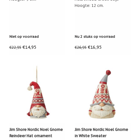
Zoutsteen
Hoogte: 12 cm.
artikelen
Mijn
verlanglijstje
Niet op voorraad
Nu 2 stuks op voorraad
Infolinks
€14,95
€16,95
€22,95
€26,95
10
Redenen.....
Ik
zoek
een
cadeautje
voor....
Mijn
verlanglijstje
Webwinkelkeur
-
échte
Jim Shore Nordic Noel Gnome
Jim Shore Nordic Noel Gnome
product
Reindeer Hat ornament
in White Sweater
reviews