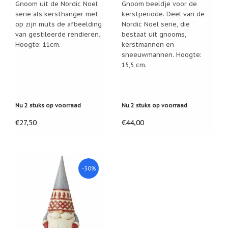
Gnoom uit de Nordic Noel
Gnoom beeldje voor de
Cadeau
serie als kersthanger met
kerstperiode. Deel van de
inpakservice
op zijn muts de afbeelding
Nordic Noel serie, die
van gestileerde rendieren.
bestaat uit gnooms,
Uitleg
Hoogte: 11cm.
kerstmannen en
en
sneeuwmannen. Hoogte:
toelichting
15,5 cm.
Willow
Tree
of
Jim
Shore:
Nu 2 stuks op voorraad
Nu 2 stuks op voorraad
welk
beeldje
€27,50
€44,00
past
bij
welk
moment?
Mijn
-30%
leven
met
een
webshop
(door
Jade
Jong)