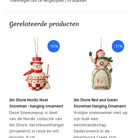
Toevoegen om te vergelijken
/
Afdrukken
geboortemaand
Suncatchers
(raamkristal)
Gerelateerde producten
Troost
en
herdenking
-35%
-37%
Vriendschap
Wenskaarten
door
Paula
Sauerbreij
Wierook
en
Jim Shore Nordic Noel
Jim Shore Red and Green
wierookhouders
Snowman - hanging ornament
Snowman Hanging Ornament
Willow
Deze Sneeuwpop is deel
Vrolijke sneeuwman met op
Tree
van de Nordic collectie van
zijn buik een
Jim Shore. Kerstboomhanger
winterlandschap.
Zorgenpoppetjes
(ornament) in rood en wit.
Gedecoreerd in de
Hoogte: 9 cm.
Heartwood Creek stijl.