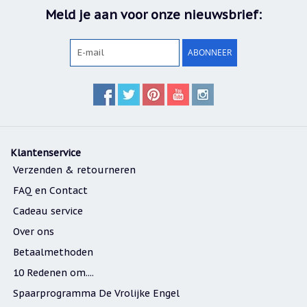
Meld je aan voor onze nieuwsbrief:
Cadeau
inpakservice
ABONNEER
Uitleg
en
toelichting
Willow
Tree
of
Jim
Shore:
Klantenservice
welk
beeldje
Verzenden & retourneren
past
bij
FAQ en Contact
welk
moment?
Cadeau service
Mijn
Over ons
leven
met
Betaalmethoden
een
webshop
10 Redenen om....
(door
Jade
Spaarprogramma De Vrolijke Engel
Jong)