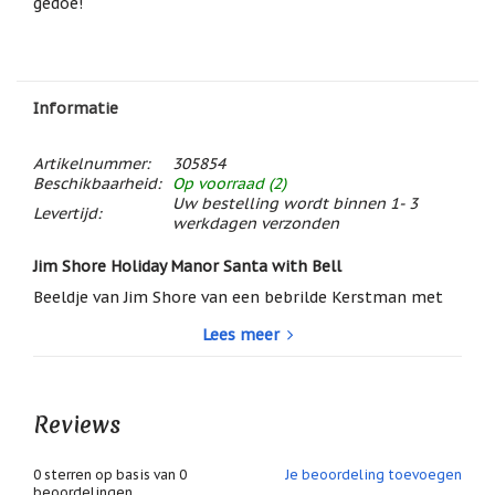
gedoe!
/
Geluk
Muntjes
/
Geluksmuntjes
Informatie
Oliebranders
en
Artikelnummer:
305854
geur
Beschikbaarheid:
Op voorraad (2)
artikelen
Uw bestelling wordt binnen 1- 3
Levertijd:
werkdagen verzonden
Oost
West
Jim Shore Holiday Manor Santa with Bell
Thuis
Best
Beeldje van Jim Shore van een bebrilde Kerstman met
bel in zijn hand, uit de prachtige Holiday Manor serie.
Relatiegeschenken
Lees meer
Fantastisch gedetailleerd gedecoreerd met reliëf
Sleutelhangers
afbeeldingen van gestileerde bloemen.
Dit beeld is met de hand beschilderd in de traditionele
Smudgen
Reviews
kerstkleuren maar dan in opvallend donkere,
(huisreiniging)
contrasterende tinten met een hele chique uitstraling.
Sterrenbeelden
0
sterren op basis van
0
Je beoordeling toevoegen
Ondertitel: Christmas Bells are Ringing.
/
beoordelingen