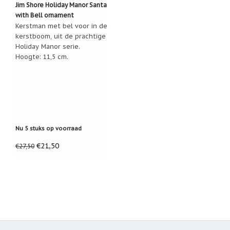
Zoutsteen
Jim Shore Holiday Manor Santa
artikelen
with Bell ornament
Kerstman met bel voor in de
Mijn
kerstboom, uit de prachtige
verlanglijstje
Holiday Manor serie.
Hoogte: 11,5 cm.
Infolinks
10
Redenen.....
Ik
zoek
Nu 5 stuks op voorraad
een
cadeautje
€21,50
voor....
€27,50
Mijn
verlanglijstje
Webwinkelkeur
-
échte
product
reviews