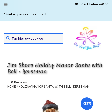
0 Artikelen - €0,00
Menu
* Snel en persoonlijk contact
* 
Aanbiedingen
Gebruik
Nieuwste
de
pijltjes
Laatste
exemplaren
op
en
'Gevallen
neer
engeltjes'
Jim Shore Holiday Manor Santa with
om
een
Bell - kerstman
Aartsengelen
beschikbaar
resultaat
Akaija
0 Reviews
te
hangers
HOME
/
HOLIDAY MANOR SANTA WITH BELL - KERSTMAN
selecteren.
Druk
Beschermengelen
op
Enter
-32%
Buideltjes
om
Geluk
naar