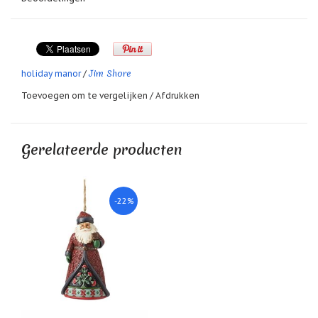
geboortemaand
Materiaal: kunsthars.
Hoogte: 20 cm.
Suncatchers
(raamkristal)
Troost
Jim Shore
holiday manor
/
en
herdenking
Toevoegen om te vergelijken
/
Afdrukken
Vriendschap
Gerelateerde producten
Wenskaarten
door
Paula
Sauerbreij
-22%
Wierook
en
wierookhouders
Willow
Tree
Zorgenpoppetjes