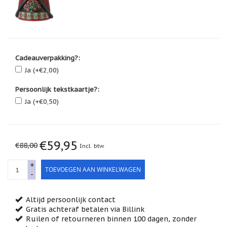
Feestdagen
/
speciale
dagen
Jim
Shore
Cadeauverpakking?:
Ja (+€2,00)
Kaarsen,
lichtjes
Persoonlijk tekstkaartje?:
en
meer...
Ja (+€0,50)
Kaarten
(Tarot,
Affirmatie,
€59,95
Orakel)
€88,00
Incl. btw
Kerst
+
TOEVOEGEN AAN WINKELWAGEN
-
Kinderen
/
Baby
Altijd persoonlijk contact
Gratis achteraf betalen via Billink
Klavertje
Ruilen of retourneren binnen 100 dagen, zonder
Vier