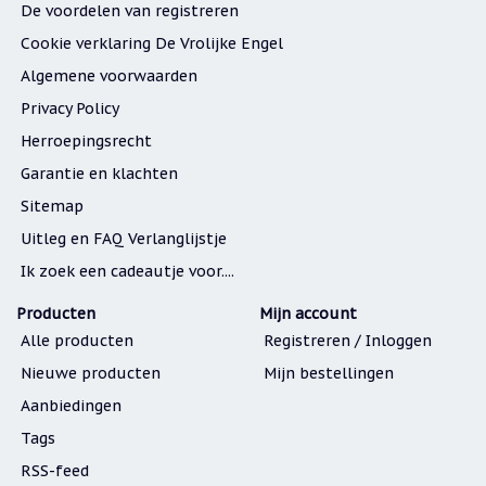
De voordelen van registreren
Een
passend
Cookie verklaring De Vrolijke Engel
cadeau
bij
Algemene voorwaarden
verlies
Privacy Policy
of
rouw:
Herroepingsrecht
wanneer
woorden
Garantie en klachten
tekortschieten
Sitemap
De
Lotus
Uitleg en FAQ Verlanglijstje
De
regenboog
Ik zoek een cadeautje voor....
Producten
Mijn account
Nieuws
Alle producten
Registreren / Inloggen
Nieuw:
fotootje
Nieuwe producten
Mijn bestellingen
van
uw
Aanbiedingen
cadeauverpakking
Tags
Kralen
en
RSS-feed
spiritualiteit