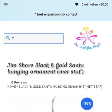
0 Artikelen - €0,00
Menu
* Snel en persoonlijk contact
Aanbiedingen
Gebruik
Nieuwste
de
pijltjes
Laatste
exemplaren
op
en
'Gevallen
neer
engeltjes'
Jim Shore Black & Gold Santa
om
een
hanging ornament (met staf)
Aartsengelen
beschikbaar
resultaat
Akaija
0 Reviews
te
hangers
HOME
/
BLACK & GOLD SANTA HANGING ORNAMENT (MET STAF)
selecteren.
Druk
Beschermengelen
op
Enter
-39%
Buideltjes
om
Geluk
naar