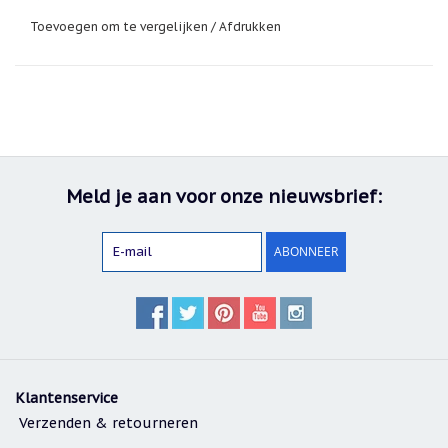
geboortemaand
verzamelaar of voor iemand die houdt van
Toevoegen om te vergelijken
/
Afdrukken
kerstdecoratie met een chique, grafische uitstraling.
Suncatchers
(raamkristal)
Troost
en
herdenking
Vriendschap
Meld je aan voor onze nieuwsbrief:
Wenskaarten
door
Paula
ABONNEER
Sauerbreij
Wierook
en
wierookhouders
Willow
Tree
Klantenservice
Zorgenpoppetjes
Verzenden & retourneren