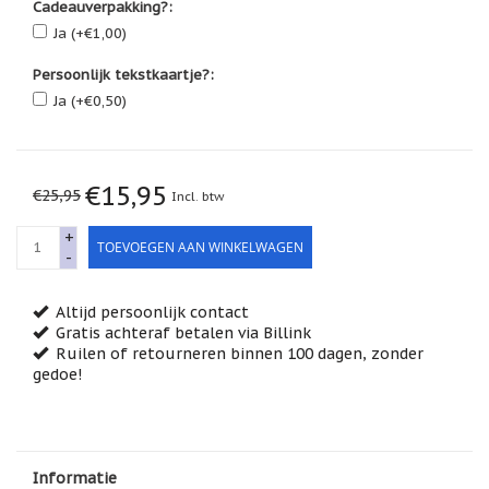
Cadeauverpakking?:
Feestdagen
/
Ja (+€1,00)
speciale
dagen
Persoonlijk tekstkaartje?:
Ja (+€0,50)
Jim
Shore
Kaarsen,
lichtjes
€15,95
€25,95
Incl. btw
en
meer...
+
TOEVOEGEN AAN WINKELWAGEN
Kaarten
-
(Tarot,
Affirmatie,
Orakel)
Altijd persoonlijk contact
Gratis achteraf betalen via Billink
Kerst
Ruilen of retourneren binnen 100 dagen, zonder
gedoe!
Kinderen
/
Baby
Klavertje
Informatie
Vier