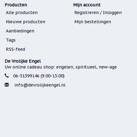
Producten
Mijn account
Cadeau
Alle producten
Registreren / Inloggen
inpakservice
Nieuwe producten
Mijn bestellingen
Uitleg
en
Aanbiedingen
toelichting
Tags
Willow
RSS-feed
Tree
of
Jim
De Vrolijke Engel
Shore:
Uw online cadeau shop: engelen, spiritueel, new-age
welk
beeldje
06-51599146 (9:00-15:00)
past
bij
info@devrolijkeengel.nl
welk
moment?
Mijn
leven
met
een
webshop
(door
Jade
Jong)