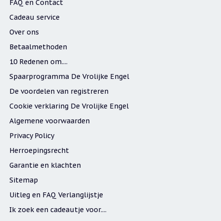
FAQ en Contact
Zoutsteen
artikelen
Cadeau service
Mijn
Over ons
verlanglijstje
Betaalmethoden
10 Redenen om....
Infolinks
Spaarprogramma De Vrolijke Engel
10
Redenen.....
De voordelen van registreren
Cookie verklaring De Vrolijke Engel
Ik
zoek
Algemene voorwaarden
een
cadeautje
Privacy Policy
voor....
Herroepingsrecht
Mijn
Garantie en klachten
verlanglijstje
Sitemap
Webwinkelkeur
-
Uitleg en FAQ Verlanglijstje
échte
product
Ik zoek een cadeautje voor....
reviews