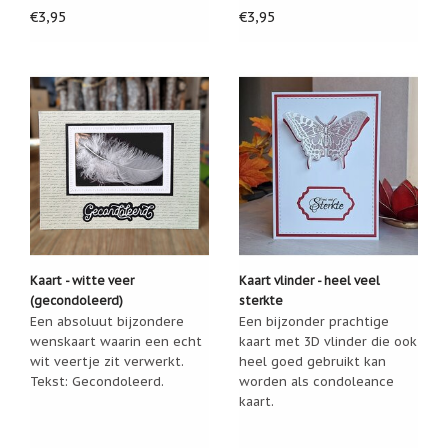
€3,95
€3,95
Nieuw:
betalen
in
3
termijnen!
Verhuizingsuitverkoop
Hulp
nodig
bij
het
vinden
van
een
cadeautje?
Kaart - witte veer
Kaart vlinder - heel veel
Nieuwsbrieven
(gecondoleerd)
sterkte
Een absoluut bijzondere
Een bijzonder prachtige
Nieuwsbrieven
wenskaart waarin een echt
kaart met 3D vlinder die ook
van
De
wit veertje zit verwerkt.
heel goed gebruikt kan
Vrolijke
Tekst: Gecondoleerd.
worden als condoleance
Engel
kaart.