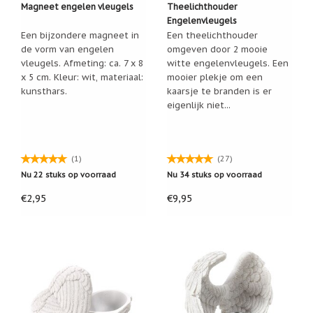
Zoutsteen
Magneet engelen vleugels
Theelichthouder
artikelen
Engelenvleugels
Een bijzondere magneet in
Een theelichthouder
Mijn
de vorm van engelen
omgeven door 2 mooie
verlanglijstje
vleugels. Afmeting: ca. 7 x 8
witte engelenvleugels. Een
x 5 cm. Kleur: wit, materiaal:
mooier plekje om een
Infolinks
kunsthars.
kaarsje te branden is er
eigenlijk niet...
10
Redenen.....
Ik
(1)
(27)
zoek
Nu 22 stuks op voorraad
Nu 34 stuks op voorraad
een
cadeautje
€2,95
€9,95
voor....
Mijn
verlanglijstje
Webwinkelkeur
-
échte
product
reviews