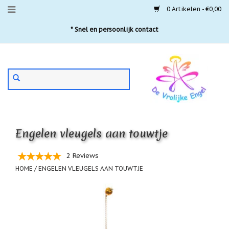
0 Artikelen - €0,00
Menu
* Snel en persoonlijk contact
Aanbiedingen
Gebruik
Nieuwste
de
pijltjes
Laatste
exemplaren
op
en
'Gevallen
neer
engeltjes'
Engelen vleugels aan touwtje
om
een
Aartsengelen
beschikbaar
2 Reviews
resultaat
Akaija
HOME
/
ENGELEN VLEUGELS AAN TOUWTJE
te
hangers
selecteren.
Druk
Beschermengelen
op
Enter
Buideltjes
om
Geluk
naar