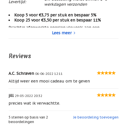
Levertijd:
/
werkdagen verzonden
Geluk
Koop 5 voor €3,75 per stuk en bespaar 5%
Muntjes
Koop 25 voor €3,50 per stuk en bespaar 11%
/
Geluksmuntjes
Prachtig afgewerkte engelen vleugels aan een
Lees meer
hangertje.
Oliebranders
Kunnen overal aan gehangen worden, aan een wiegje,
en
in de kerstboom, boven de deur, etc.
geur
artikelen
Maar ook een prachtig cadeautje voor een
Reviews
communicantje voor zijn of haar Eerste Heilige
Oost
Communie!
West
Thuis
A.C. Schraven
06-06-2022 12:11
kleur: wit
Best
afmeting: 8 x 8 x 2 cm
Altijd weer een mooi cadeau om te geven
materiaal: kunsthars
Relatiegeschenken
gewicht: 45 gram
jill
Sleutelhangers
29-05-2022 20:32
precies wat ik verwachtte.
Smudgen
(huisreiniging)
5
sterren op basis van
2
Je beoordeling toevoegen
Sterrenbeelden
beoordelingen
/