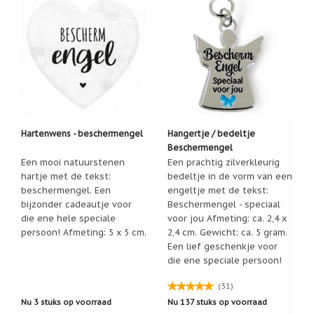
Een
passend
cadeau
bij
verlies
of
rouw:
wanneer
woorden
tekortschieten
De
Hartenwens - beschermengel
Hangertje / bedeltje
Lotus
Beschermengel
Een mooi natuurstenen
Een prachtig zilverkleurig
De
regenboog
hartje met de tekst:
bedeltje in de vorm van een
beschermengel. Een
engeltje met de tekst:
bijzonder cadeautje voor
Beschermengel - speciaal
Nieuws
die ene hele speciale
voor jou Afmeting: ca. 2,4 x
Nieuw:
persoon! Afmeting: 5 x 5 cm.
2,4 cm. Gewicht: ca. 5 gram.
fotootje
Een lief geschenkje voor
van
die ene speciale persoon!
uw
cadeauverpakking
(31)
Kralen
en
Nu 3 stuks op voorraad
Nu 137 stuks op voorraad
spiritualiteit