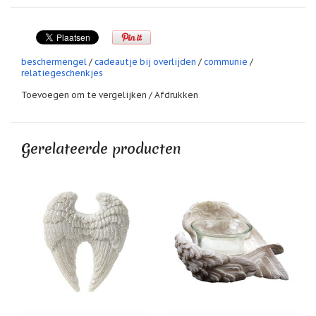
geboortemaand
Suncatchers
(raamkristal)
beschermengel
/
cadeautje bij overlijden
/
communie
/
Troost
relatiegeschenkjes
en
herdenking
Toevoegen om te vergelijken
/
Afdrukken
Vriendschap
Gerelateerde producten
Wenskaarten
door
Paula
Sauerbreij
Wierook
en
wierookhouders
Willow
Tree
Zorgenpoppetjes