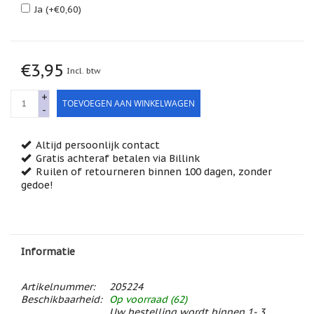
Feestdagen
Ja (+€0,60)
/
speciale
dagen
€3,95
Jim
Incl. btw
Shore
+
TOEVOEGEN AAN WINKELWAGEN
Kaarsen,
-
lichtjes
en
meer...
Altijd persoonlijk contact
Gratis achteraf betalen via Billink
Kaarten
Ruilen of retourneren binnen 100 dagen, zonder
(Tarot,
gedoe!
Affirmatie,
Orakel)
Kerst
Kinderen
Informatie
/
Baby
Artikelnummer:
205224
Klavertje
Beschikbaarheid:
Op voorraad (62)
Vier
Uw bestelling wordt binnen 1- 3