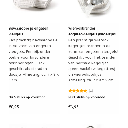
Cadeau
inpakservice
Uitleg
en
Bewaardoosje engelen
Wierookbrander
toelichting
vleugels
engelenvleugels (kegeltjes
Een prachtig bewaardoosje
en stokjes)
Een prachtige wierook
Willow
Tree
in de vorm van engelen
kegeltjes brander in de
of
vleugels. Een bijzonder
vorm van engelen vleugels!
Jim
plekje voor bijzondere
Geschikt voor het branden
Shore:
herinneringen... Ook
van normale kegeltjes
welk
beeldje
geschikt als sieraden
(geen backflow kegeltjes)
past
doosje. Afmeting: ca. 7 x 8 x
en wierookstokjes.
bij
5 cm.
Afmeting: ca. 7 x 8 x 5 cm.
welk
moment?
(1)
Mijn
Nu 5 stuks op voorraad
Nu 1 stuks op voorraad
leven
met
€8,95
€6,95
een
webshop
(door
Jade
Jong)