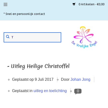
0 Artikelen - €0,00
Menu
* Snel en persoonlijk contact
* 
Aanbiedingen
Gebruik
Nieuwste
de
pijltjes
Laatste
exemplaren
op
en
'Gevallen
neer
engeltjes'
om
- Uitleg Heilige Christoffel
een
Aartsengelen
beschikbaar
resultaat
Akaija
Geplaatst op
9 Juli 2017
Door
Johan Jong
te
hangers
selecteren.
Druk
Geplaatst in
uitleg en toelichting
Beschermengelen
0
op
Enter
Buideltjes
om
Geluk
naar