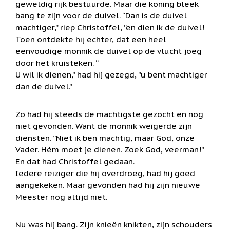
geweldig rijk bestuurde. Maar die koning bleek
/
Geluk
bang te zijn voor de duivel. “Dan is de duivel
machtiger,” riep Christoffel, ”en dien ik de duivel!
Muntjes
Toen ontdekte hij echter, dat een heel
/
Geluksmuntjes
eenvoudige monnik de duivel op de vlucht joeg
door het kruisteken. “
Oliebranders
U wil ik dienen,” had hij gezegd, ”u bent machtiger
en
geur
dan de duivel.”
artikelen
Oost
Zo had hij steeds de machtigste gezocht en nog
West
niet gevonden. Want de monnik weigerde zijn
Thuis
Best
diensten. ”Niet ik ben machtig, maar God, onze
Vader. Hém moet je dienen. Zoek God, veerman!”
Relatiegeschenken
En dat had Christoffel gedaan.
Iedere reiziger die hij overdroeg, had hij goed
Sleutelhangers
aangekeken. Maar gevonden had hij zijn nieuwe
Smudgen
Meester nog altijd niet.
(huisreiniging)
Sterrenbeelden
Nu was hij bang. Zijn knieën knikten, zijn schouders
/