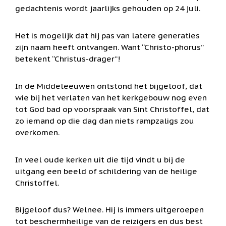
Zoutsteen
gedachtenis wordt jaarlijks gehouden op 24 juli.
artikelen
Mijn
Het is mogelijk dat hij pas van latere generaties
verlanglijstje
zijn naam heeft ontvangen. Want “Christo-phorus”
betekent “Christus-drager”!
Infolinks
10
In de Middeleeuwen ontstond het bijgeloof, dat
Redenen.....
wie bij het verlaten van het kerkgebouw nog even
tot God bad op voorspraak van Sint Christoffel, dat
Ik
zoek
zo iemand op die dag dan niets rampzaligs zou
een
overkomen.
cadeautje
voor....
In veel oude kerken uit die tijd vindt u bij de
Mijn
uitgang een beeld of schildering van de heilige
verlanglijstje
Christoffel.
Webwinkelkeur
-
échte
Bijgeloof dus? Welnee. Hij is immers uitgeroepen
product
tot beschermheilige van de reizigers en dus best
reviews