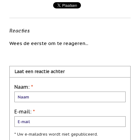
Een
passend
cadeau
bij
verlies
Reacties
of
rouw:
wanneer
Wees de eerste om te reageren...
woorden
tekortschieten
De
Lotus
Laat een reactie achter
De
regenboog
Naam:
*
Nieuws
Nieuw:
fotootje
E-mail:
*
van
uw
cadeauverpakking
Kralen
* Uw e-mailadres wordt niet gepubliceerd.
en
spiritualiteit