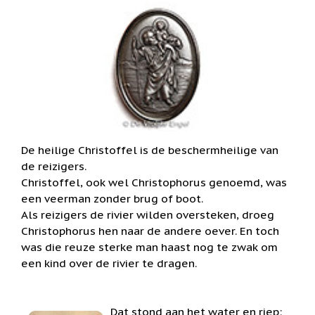
het
Cadeaubonnen
geselecteerde
zoekresultaat
Cadeautjes
onder
te
5
gaan.
euro
Als
u
Communie
met
cadeaus
aanraaktoetsen
werkt,
Christoffel
kunt
De heilige Christoffel is de beschermheilige van
u
Dieren
de reizigers.
touch-
Christoffel, ook wel Christophorus genoemd, was
en
Engelen
een veerman zonder brug of boot.
swipetekens
beelden
gebruiken.
Als reizigers de rivier wilden oversteken, droeg
Examen
Christophorus hen naar de andere oever. En toch
/
was die reuze sterke man haast nog te zwak om
juf
/
een kind over de rivier te dragen.
meester
Familie
Dat stond aan het water en riep: