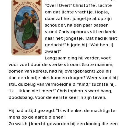
Feestdagen
”Over! Over!” Christoffel lachte
/
om dat lichte vrachtje. Hopla,
speciale
dagen
daar zat het jongetje al op zijn
schouder, na een paar passen
Jim
stond Christophorus stil en keek
Shore
naar het jongetje. ”Dat had ik niet
Kaarsen,
gedacht!” hijgde hij. ”Wat ben jij
lichtjes
zwaar!”
en
meer...
Langzaam ging hij verder, voet
voor voet door de sterke stroom. Grote mannen,
Kaarten
bomen van kerels, had hij overgebracht! Zou hij
(Tarot,
Affirmatie,
dan een kindje niet kunnen dragen? Weer stond hij
Orakel)
stil, duizelig van vermoeidheid. ”Kind,” zuchtte hij,
”ik… ik kan niet meer!” Christophorus werd bang,
Kerst
doodsbang. Voor de eerste keer in zijn leven.
Kinderen
/
Hij had altijd gezegd: ”Ik wil enkel de machtigste
Baby
mens op de aarde dienen.”
Klavertje
Zo was hij knecht geworden bij een koning die een
Vier