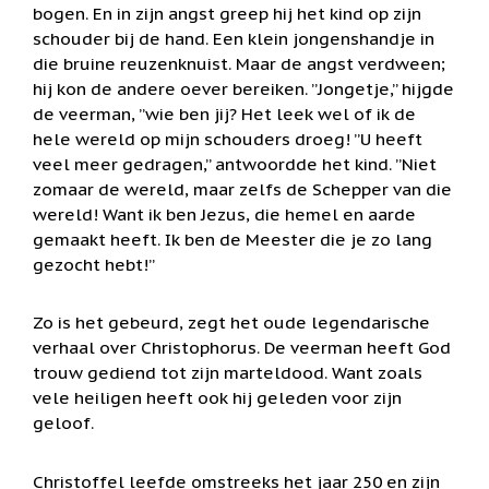
bogen. En in zijn angst greep hij het kind op zijn
geboortemaand
schouder bij de hand. Een klein jongenshandje in
Suncatchers
die bruine reuzenknuist. Maar de angst verdween;
(raamkristal)
hij kon de andere oever bereiken. ”Jongetje,” hijgde
de veerman, ”wie ben jij? Het leek wel of ik de
Troost
en
hele wereld op mijn schouders droeg! ”U heeft
herdenking
veel meer gedragen,” antwoordde het kind. ”Niet
zomaar de wereld, maar zelfs de Schepper van die
Vriendschap
wereld! Want ik ben Jezus, die hemel en aarde
Wenskaarten
gemaakt heeft. Ik ben de Meester die je zo lang
door
gezocht hebt!”
Paula
Sauerbreij
Wierook
Zo is het gebeurd, zegt het oude legendarische
en
verhaal over Christophorus. De veerman heeft God
wierookhouders
trouw gediend tot zijn marteldood. Want zoals
Willow
vele heiligen heeft ook hij geleden voor zijn
Tree
geloof.
Zorgenpoppetjes
Christoffel leefde omstreeks het jaar 250 en zijn