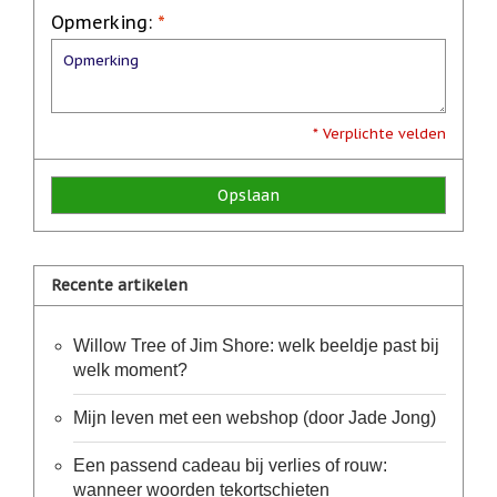
Opmerking:
*
Nieuw:
betalen
in
3
termijnen!
Verhuizingsuitverkoop
* Verplichte velden
Hulp
nodig
bij
Opslaan
het
vinden
van
een
cadeautje?
Recente artikelen
Nieuwsbrieven
Willow Tree of Jim Shore: welk beeldje past bij
Nieuwsbrieven
welk moment?
van
De
Vrolijke
Mijn leven met een webshop (door Jade Jong)
Engel
Een passend cadeau bij verlies of rouw:
wanneer woorden tekortschieten