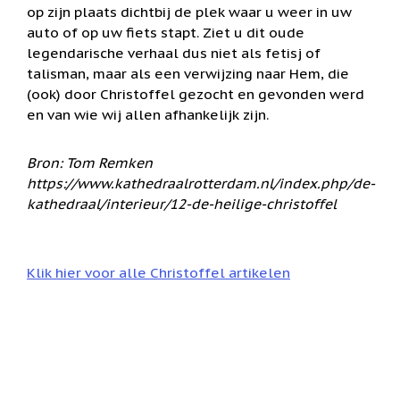
op zijn plaats dichtbij de plek waar u weer in uw
Cadeau
auto of op uw fiets stapt. Ziet u dit oude
inpakservice
legendarische verhaal dus niet als fetisj of
Uitleg
talisman, maar als een verwijzing naar Hem, die
en
(ook) door Christoffel gezocht en gevonden werd
toelichting
en van wie wij allen afhankelijk zijn.
Willow
Tree
of
Bron:
Tom Remken
Jim
https://www.kathedraalrotterdam.nl/index.php/de-
Shore:
welk
kathedraal/interieur/12-de-heilige-christoffel
beeldje
past
bij
welk
Klik hier voor alle Christoffel artikelen
moment?
Mijn
leven
met
een
webshop
(door
Jade
Jong)