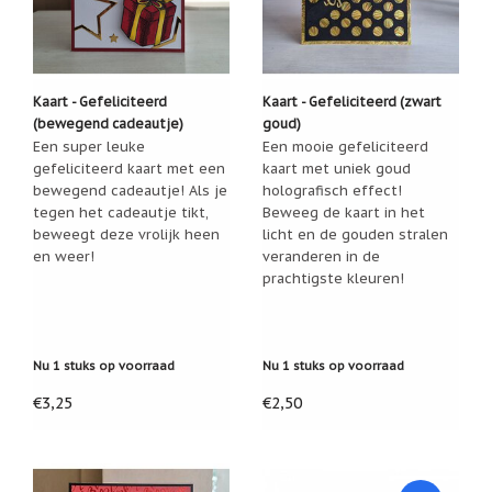
Cadeau
inpakservice
Uitleg
Kaart - Gefeliciteerd
Kaart - Gefeliciteerd (zwart
en
toelichting
(bewegend cadeautje)
goud)
Een super leuke
Een mooie gefeliciteerd
Willow
gefeliciteerd kaart met een
kaart met uniek goud
Tree
bewegend cadeautje! Als je
holografisch effect!
of
Jim
tegen het cadeautje tikt,
Beweeg de kaart in het
Shore:
beweegt deze vrolijk heen
licht en de gouden stralen
welk
en weer!
veranderen in de
beeldje
prachtigste kleuren!
past
bij
welk
moment?
Mijn
Nu 1 stuks op voorraad
Nu 1 stuks op voorraad
leven
met
€3,25
€2,50
een
webshop
(door
Jade
Jong)