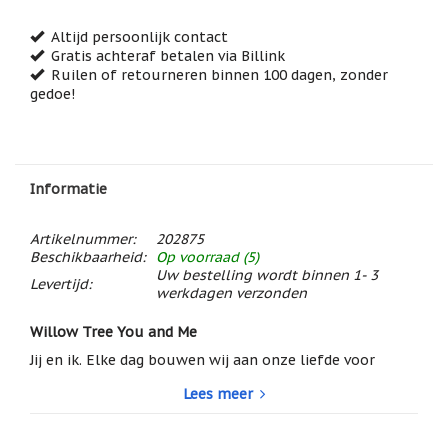
/
Geluk
Altijd persoonlijk contact
Gratis achteraf betalen via Billink
Muntjes
Ruilen of retourneren binnen 100 dagen, zonder
/
gedoe!
Geluksmuntjes
Oliebranders
en
geur
artikelen
Informatie
Oost
West
Artikelnummer:
202875
Thuis
Beschikbaarheid:
Op voorraad (5)
Best
Uw bestelling wordt binnen 1- 3
Levertijd:
werkdagen verzonden
Relatiegeschenken
Willow Tree You and Me
Sleutelhangers
Jij en ik. Elke dag bouwen wij aan onze liefde voor
Smudgen
elkaar!
(huisreiniging)
Lees meer
Beeldje van een Willow Tree stelletje
, poserend.
Sterrenbeelden
Tekst op de doos en het kaartje in de doos: Every day,
/