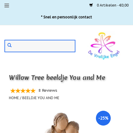
0 Artikelen - €0,00
Menu
* Snel en persoonlijk contact
Aanbiedingen
Gebruik
Nieuwste
de
pijltjes
Laatste
exemplaren
op
en
'Gevallen
neer
engeltjes'
Willow Tree beeldje You and Me
om
een
Aartsengelen
beschikbaar
8 Reviews
resultaat
Akaija
HOME
/
BEELDJE YOU AND ME
te
hangers
selecteren.
Druk
Beschermengelen
op
-25%
Enter
Buideltjes
om
Geluk
naar