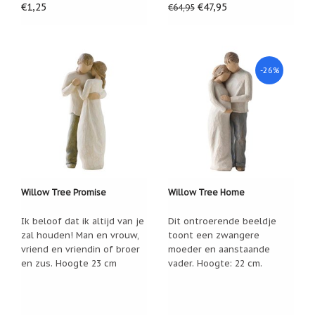
€1,25
€47,95
€64,95
Nieuw:
betalen
in
3
termijnen!
-26%
Verhuizingsuitverkoop
Hulp
nodig
bij
het
vinden
van
een
cadeautje?
Willow Tree Promise
Willow Tree Home
Nieuwsbrieven
Ik beloof dat ik altijd van je
Dit ontroerende beeldje
Nieuwsbrieven
zal houden! Man en vrouw,
toont een zwangere
van
vriend en vriendin of broer
moeder en aanstaande
De
Vrolijke
en zus. Hoogte 23 cm
vader. Hoogte: 22 cm.
Engel