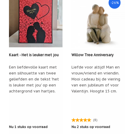
-26%
Een
passend
cadeau
bij
verlies
of
rouw:
wanneer
woorden
tekortschieten
Kaart - Het is leuker met jou
Willow Tree Anniversary
De
Lotus
Een liefdevolle kaart met
Liefde voor altijd! Man en
De
een silhouette van twee
vrouw/vriend en vriendin.
regenboog
geliefden en de tekst 'het
Mooi cadeau bij de viering
is leuker met jou' op een
van een jubileum of voor
Nieuws
achtergrond van hartjes.
Valentijn. Hoogte 15 cm.
Nieuw:
fotootje
van
uw
cadeauverpakking
(8)
Kralen
Nu 1 stuks op voorraad
Nu 2 stuks op voorraad
en
spiritualiteit