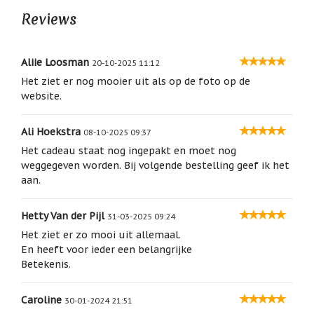
building on our love.
geboortemaand
Reviews
Hoogte 17 cm
Suncatchers
Materiaal: Kunsthars
(raamkristal)
360 graden filmpje (Youtube)
Aliie Loosman
20-10-2025 11:12
Troost
Het ziet er nog mooier uit als op de foto op de
en
herdenking
website.
Vriendschap
Ali Hoekstra
08-10-2025 09:37
Wenskaarten
Het cadeau staat nog ingepakt en moet nog
door
weggegeven worden. Bij volgende bestelling geef ik het
Paula
Sauerbreij
aan.
Wierook
Hetty Van der Pijl
en
31-03-2025 09:24
wierookhouders
Het ziet er zo mooi uit allemaal.
En heeft voor ieder een belangrijke
Willow
Betekenis.
Tree
Zorgenpoppetjes
Caroline
30-01-2024 21:51