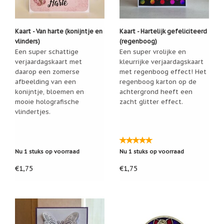
Een
passend
cadeau
Kaart - Van harte (konijntje en
Kaart - Hartelijk gefeliciteerd
bij
vlinders)
(regenboog)
verlies
of
Een super schattige
Een super vrolijke en
rouw:
verjaardagskaart met
kleurrijke verjaardagskaart
wanneer
daarop een zomerse
met regenboog effect! Het
woorden
afbeelding van een
regenboog karton op de
tekortschieten
konijntje, bloemen en
achtergrond heeft een
De
mooie holografische
zacht glitter effect.
Lotus
vlindertjes.
De
regenboog
Nieuws
Nu 1 stuks op voorraad
Nu 1 stuks op voorraad
Nieuw:
€1,75
€1,75
fotootje
van
uw
cadeauverpakking
Kralen
en
spiritualiteit