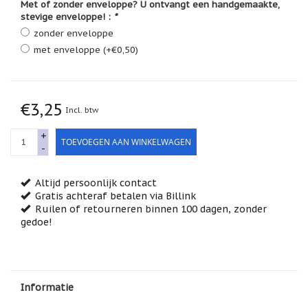
Met of zonder enveloppe? U ontvangt een handgemaakte,
Feestdagen
stevige enveloppe! :
*
/
speciale
zonder enveloppe
dagen
met enveloppe (+€0,50)
Jim
Shore
Kaarsen,
€3,25
Incl. btw
lichtjes
en
+
meer...
TOEVOEGEN AAN WINKELWAGEN
-
Kaarten
(Tarot,
Altijd persoonlijk contact
Affirmatie,
Orakel)
Gratis achteraf betalen via Billink
Ruilen of retourneren binnen 100 dagen, zonder
Kerst
gedoe!
Kinderen
/
Baby
Informatie
Klavertje
Vier