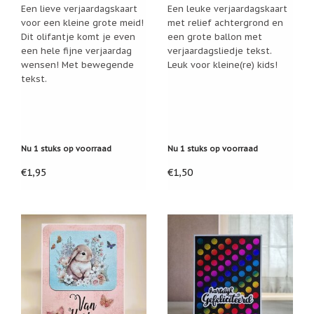
Een lieve verjaardagskaart
Een leuke verjaardagskaart
Cadeau
voor een kleine grote meid!
met relief achtergrond en
inpakservice
Dit olifantje komt je even
een grote ballon met
een hele fijne verjaardag
verjaardagsliedje tekst.
Uitleg
wensen! Met bewegende
Leuk voor kleine(re) kids!
en
toelichting
tekst.
Willow
Tree
of
Jim
Shore:
Nu 1 stuks op voorraad
Nu 1 stuks op voorraad
welk
beeldje
€1,95
€1,50
past
bij
welk
moment?
Mijn
leven
met
een
webshop
(door
Jade
Jong)