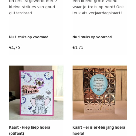
letters. Afgewerkt met 2
een kleine grote vriend
Zoutsteen
Ik heb deze kaart met heel veel liefde voor u gemaakt.
artikelen
kleine strikjes van goud
waar je trots op bent! Ook
Ik hoop dat u hem met net zoveel liefde doorstuurt
glitterdraad.
leuk als verjaardagskaart!
Mijn
aan iemand die deze mooie kaart verdient!
verlanglijstje
Nu 1 stuks op voorraad
Nu 1 stuks op voorraad
Infolinks
€1,75
€1,75
10
Redenen.....
Ik
zoek
een
cadeautje
voor....
Mijn
verlanglijstje
Webwinkelkeur
-
échte
Kaart - Hiep hiep hoera
Kaart - er is er één jarig hoera
product
reviews
(olifant)
hoera!