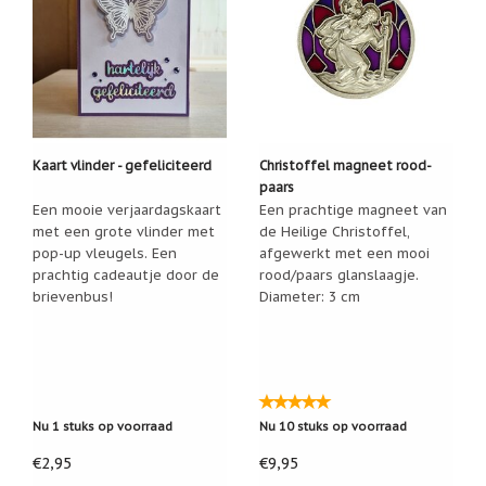
Nieuw:
betalen
in
3
termijnen!
Verhuizingsuitverkoop
Hulp
Kaart vlinder - gefeliciteerd
Christoffel magneet rood-
nodig
bij
paars
het
Een mooie verjaardagskaart
Een prachtige magneet van
vinden
met een grote vlinder met
de Heilige Christoffel,
van
pop-up vleugels. Een
afgewerkt met een mooi
een
cadeautje?
prachtig cadeautje door de
rood/paars glanslaagje.
brievenbus!
Diameter: 3 cm
Nieuwsbrieven
Nieuwsbrieven
van
De
Vrolijke
Engel
Nu 1 stuks op voorraad
Nu 10 stuks op voorraad
€2,95
€9,95