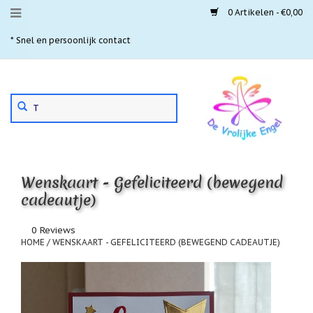
0 Artikelen - €0,00
Menu
* Snel en persoonlijk contact
* 
Aanbiedingen
Gebruik
Nieuwste
de
pijltjes
Laatste
exemplaren
op
en
'Gevallen
neer
engeltjes'
Wenskaart - Gefeliciteerd (bewegend
om
een
cadeautje)
Aartsengelen
beschikbaar
resultaat
Akaija
0 Reviews
te
hangers
HOME
/
WENSKAART - GEFELICITEERD (BEWEGEND CADEAUTJE)
selecteren.
Druk
Beschermengelen
op
Enter
Buideltjes
om
Geluk
naar