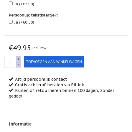
Feestdagen
Ja (+€2,00)
/
speciale
Persoonlijk tekstkaartje?:
dagen
Ja (+€0,50)
Jim
Shore
Kaarsen,
€49,95
Incl. btw
lichtjes
en
meer...
+
TOEVOEGEN AAN WINKELWAGEN
-
Kaarten
(Tarot,
Affirmatie,
Altijd persoonlijk contact
Orakel)
Gratis achteraf betalen via Billink
Ruilen of retourneren binnen 100 dagen, zonder
Kerst
gedoe!
Kinderen
/
Baby
Informatie
Klavertje
Vier