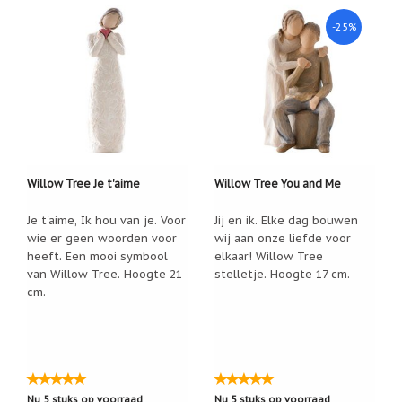
Nieuw:
-25%
betalen
in
3
termijnen!
Verhuizingsuitverkoop
Hulp
nodig
bij
het
vinden
Willow Tree Je t'aime
Willow Tree You and Me
van
een
Je t'aime, Ik hou van je. Voor
Jij en ik. Elke dag bouwen
cadeautje?
wie er geen woorden voor
wij aan onze liefde voor
heeft. Een mooi symbool
elkaar! Willow Tree
Nieuwsbrieven
van Willow Tree. Hoogte 21
stelletje. Hoogte 17 cm.
cm.
Nieuwsbrieven
van
De
Vrolijke
Engel
Nu 5 stuks op voorraad
Nu 5 stuks op voorraad