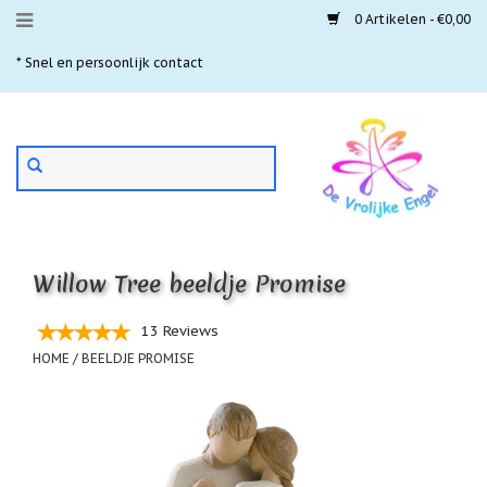
0 Artikelen - €0,00
Menu
* Snel en persoonlijk contact
* 
Aanbiedingen
Gebruik
Nieuwste
de
pijltjes
Laatste
exemplaren
op
en
'Gevallen
neer
engeltjes'
Willow Tree beeldje Promise
om
een
Aartsengelen
beschikbaar
13 Reviews
resultaat
Akaija
HOME
/
BEELDJE PROMISE
te
hangers
selecteren.
Druk
Beschermengelen
op
Enter
Buideltjes
om
Geluk
naar