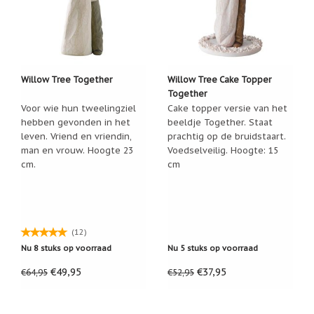
Een mooi beeldje, netjes op tijd verstuurd. Goede
Een
service
passend
cadeau
bij
Marina
02-01-2017 00:38
verlies
Even beter than in the picture!!! So sweet and delicate!
of
Willow Tree Together
Willow Tree Cake Topper
rouw:
Can't wait to have a collection of as more as possible
wanneer
Together
of them and even give some as gifts. I am just happy
woorden
Voor wie hun tweelingziel
Cake topper versie van het
my husband discovered this site and he is happy that he
tekortschieten
hebben gevonden in het
beeldje Together. Staat
knows how to make me happy for some years
De
leven. Vriend en vriendin,
prachtig op de bruidstaart.
Lotus
man en vrouw. Hoogte 23
Voedselveilig. Hoogte: 15
De
cm.
cm
regenboog
Nieuws
Nieuw:
(12)
fotootje
van
Nu 8 stuks op voorraad
Nu 5 stuks op voorraad
uw
cadeauverpakking
€49,95
€37,95
€64,95
€52,95
Kralen
en
spiritualiteit