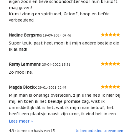
eigen zoon en lieve schoondochter voor hun bruiloft
geboortemaand
mag geven!
Kunstzinnig en spiritueel, Geloof, hoop en liefde
Suncatchers
(raamkristal)
verbeeldend
Troost
Nadine Bergsma
en
19-09-2024 07:46
herdenking
Super leuk, past heel mooi bij mijn andere beeldje die
ik al had!
Vriendschap
Wenskaarten
Remy Lemmens
25-04-2022 13:51
door
Paula
Zo mooi hè.
Sauerbreij
Wierook
Magda Blockx
29-01-2021 22:49
en
Mijn man is onlangs overleden, zijn urne heb ik hier bij
wierookhouders
mij, en toen ik het beeldje promise zag, wist ik
Willow
onmiddellijk dit is het, wat ik mijn man beloof, het
Tree
heeft een plaatsje naast zijn urne, ik vind het in een
woord Prachtig! Blij dat ik het heb gekocht.
Lees meer
Zorgenpoppetjes
4.9
sterren op basis van
13
Je beoordeling toevoegen