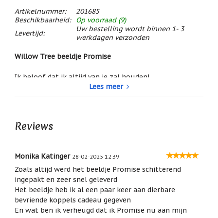
/
Artikelnummer:
201685
Geluk
Beschikbaarheid:
Op voorraad (9)
Uw bestelling wordt binnen 1- 3
Muntjes
Levertijd:
werkdagen verzonden
/
Geluksmuntjes
Willow Tree beeldje Promise
Oliebranders
en
Ik beloof dat ik altijd van je zal houden!
geur
Lees meer
Man en vrouw, vriend en vriendin of broer en zus
.
artikelen
Oost
Liefde en "houden van" tussen man en vrouw, in welke
West
vorm dan ook.
Thuis
Reviews
Best
Tekst op de doos en het kaartje in de doos: Hold dear
the promise of love.
Relatiegeschenken
Hoogte 23 cm
Monika Katinger
28-02-2025 12:39
Sleutelhangers
Materiaal: Kunsthars
Zoals altijd werd het beeldje Promise schitterend
ingepakt en zeer snel geleverd
Smudgen
Het beeldje heb ik al een paar keer aan dierbare
(huisreiniging)
bevriende koppels cadeau gegeven
Sterrenbeelden
En wat ben ik verheugd dat ik Promise nu aan mijn
/