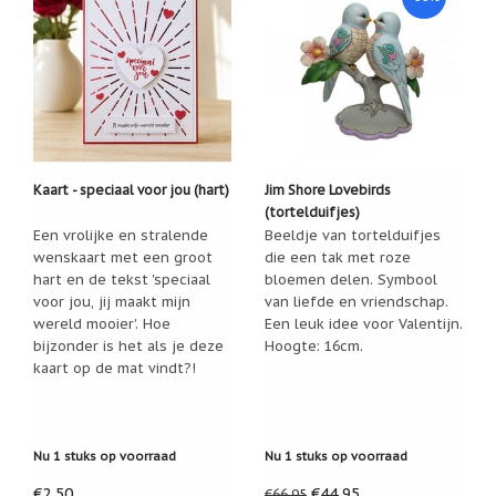
geboortemaand
Suncatchers
(raamkristal)
Troost
en
herdenking
Vriendschap
Kaart - speciaal voor jou (hart)
Jim Shore Lovebirds
(tortelduifjes)
Wenskaarten
Een vrolijke en stralende
Beeldje van tortelduifjes
door
wenskaart met een groot
die een tak met roze
Paula
hart en de tekst 'speciaal
bloemen delen. Symbool
Sauerbreij
voor jou, jij maakt mijn
van liefde en vriendschap.
wereld mooier'. Hoe
Een leuk idee voor Valentijn.
Wierook
en
bijzonder is het als je deze
Hoogte: 16cm.
wierookhouders
kaart op de mat vindt?!
Willow
Tree
Nu 1 stuks op voorraad
Nu 1 stuks op voorraad
Zorgenpoppetjes
€2,50
€44,95
€66,95