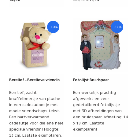
Zoutsteen
artikelen
Mijn
verlanglijstje
-20%
-62%
Infolinks
10
Redenen.....
Ik
zoek
een
Berelief - Berelieve vriendin
Fotolijst Bruidspaar
cadeautje
voor....
Een lief, zacht
Een werkelijk prachtig
Mijn
knuffelbeertje van pluche
afgewerkt en zeer
verlanglijstje
in een cadeaudoosje met
gedetailleerd fotolijstje
mooie vriendschaps tekst.
met 3D afbeeldingen van
Webwinkelkeur
Een hartverwarmend
een bruidspaar. Afmeting: 14
-
cadeautje voor die ene hele
x 18 cm. Laatste
échte
product
speciale vriendin! Hoogte:
exemplaren!
reviews
13 cm. Laatste exemplaren,