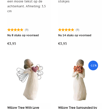
een mooie tekst op de
stokjes
Een
achterkant. Afmeting: 3,5
passend
cm
cadeau
bij
verlies
of
rouw:
(9)
(9)
wanneer
Nu 8 stuks op voorraad
Nu 14 stuks op voorraad
woorden
tekortschieten
€3,95
€3,95
De
Lotus
De
regenboog
-11%
Nieuws
Nieuw:
fotootje
van
uw
cadeauverpakking
Kralen
en
Willow Tree With Love
Willow Tree Surrounded by
spiritualiteit