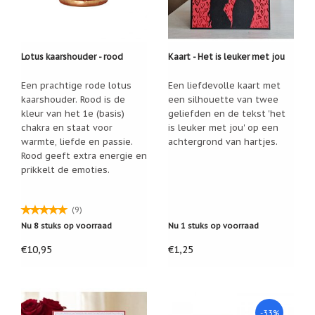
/
Geluk
Muntjes
/
Lotus kaarshouder - rood
Kaart - Het is leuker met jou
Geluksmuntjes
Een prachtige rode lotus
Een liefdevolle kaart met
Oliebranders
kaarshouder. Rood is de
een silhouette van twee
en
kleur van het 1e (basis)
geliefden en de tekst 'het
geur
artikelen
chakra en staat voor
is leuker met jou' op een
warmte, liefde en passie.
achtergrond van hartjes.
Oost
Rood geeft extra energie en
West
prikkelt de emoties.
Thuis
Best
(9)
Relatiegeschenken
Nu 8 stuks op voorraad
Nu 1 stuks op voorraad
Sleutelhangers
€10,95
€1,25
Smudgen
(huisreiniging)
Sterrenbeelden
/
-33%