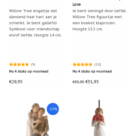
Love
Nieuw:
Willow Tree engeltje dat
Je bent omringd door liefde.
betalen
in
dansend haar hart aan je
Willow Tree figuurtje met
3
schenkt. Je bent geliefd!
een boeket klaprozen.
termijnen!
Symbool voor vriendschap
Hoogte 13,5 cm.
Verhuizingsuitverkoop
en/of liefde. Hoogte 14 cm.
Hulp
nodig
bij
het
vinden
(9)
(10)
van
een
Nu 4 stuks op voorraad
Nu 4 stuks op voorraad
cadeautje?
€28,95
€31,95
€35,95
Nieuwsbrieven
Nieuwsbrieven
van
De
-25%
Vrolijke
Engel