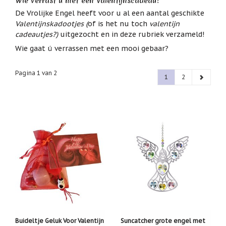
Wie verrast u met een Valentijnscadeau?
het
Cadeaubonnen
De Vrolijke Engel heeft voor u al een aantal geschikte
geselecteerde
Valentijnskadootjes (
of is het nu toch
valentijn
zoekresultaat
Cadeautjes
cadeautjes?)
uitgezocht en in deze rubriek verzameld!
onder
te
5
gaan.
Wie gaat ú verrassen met een mooi gebaar?
euro
Als
u
Communie
Pagina 1 van 2
met
1
2
cadeaus
aanraaktoetsen
werkt,
Christoffel
kunt
u
Dieren
touch-
en
Engelen
swipetekens
beelden
gebruiken.
Examen
/
juf
/
meester
Familie
Buideltje Geluk Voor Valentijn
Suncatcher grote engel met