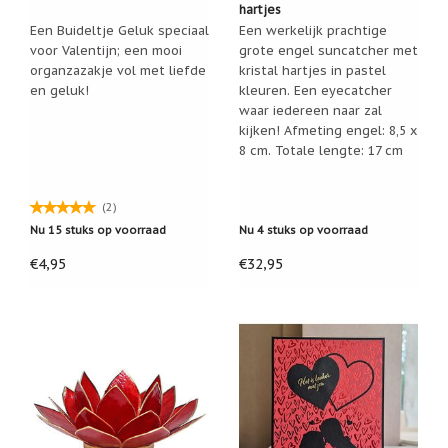
hartjes
Feestdagen
/
Een Buideltje Geluk speciaal
Een werkelijk prachtige
speciale
voor Valentijn; een mooi
grote engel suncatcher met
dagen
organzazakje vol met liefde
kristal hartjes in pastel
en geluk!
kleuren. Een eyecatcher
Jim
waar iedereen naar zal
Shore
kijken! Afmeting engel: 8,5 x
Kaarsen,
8 cm. Totale lengte: 17 cm
lichtjes
en
meer...
(2)
Nu 15 stuks op voorraad
Nu 4 stuks op voorraad
Kaarten
(Tarot,
€4,95
€32,95
Affirmatie,
Orakel)
Kerst
Kinderen
/
Baby
Klavertje
Vier