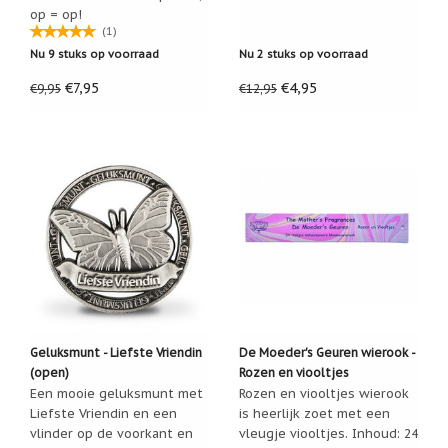
op = op!
Cadeau
(1)
inpakservice
Nu 9 stuks op voorraad
Nu 2 stuks op voorraad
Uitleg
€7,95
€4,95
€9,95
€12,95
en
toelichting
Willow
Tree
of
Jim
Shore:
welk
beeldje
past
bij
welk
moment?
Mijn
leven
Geluksmunt - Liefste Vriendin
De Moeder's Geuren wierook -
met
(open)
Rozen en viooltjes
een
Een mooie geluksmunt met
Rozen en viooltjes wierook
webshop
(door
Liefste Vriendin en een
is heerlijk zoet met een
Jade
vlinder op de voorkant en
vleugje viooltjes. Inhoud: 24
Jong)