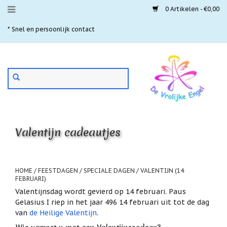
0 Artikelen - €0,00
Menu
* Snel en persoonlijk contact
* 
Aanbiedingen
Gebruik
Nieuwste
de
pijltjes
Laatste
exemplaren
op
en
'Gevallen
neer
engeltjes'
Valentijn cadeautjes
om
een
Aartsengelen
beschikbaar
resultaat
Akaija
te
HOME
/
FEESTDAGEN / SPECIALE DAGEN
/
VALENTIJN (14
hangers
selecteren.
FEBRUARI)
Druk
Valentijnsdag wordt gevierd op 14 februari. Paus
Beschermengelen
op
Gelasius I riep in het jaar 496 14 februari uit tot de dag
Enter
Buideltjes
van
de Heilige Valentijn
.
om
Geluk
naar