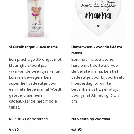
geboortemaand
Suncatchers
(raamkristal)
Troost
en
herdenking
Sleutelhanger - lieve mama
Hartenwens - voor de liefste
Vriendschap
mama
Een prachtige 3D engel met
Een mooi natuurstenen
Wenskaarten
kleurrijke steentjes,
hartje met de tekst: voor
door
waarvan de beentjes vrijuit
de liefste mama. Een lief
Paula
Sauerbreij
kunnen bewegen. Een
cadeautje voor bijvoorbeeld
super lief cadeautje voor
Moederdag, of om te
Wierook
een hele lieve mama! Wordt
bedanken dat zij er altijd
en
geleverd aan een
voor je is! Afmeting: 5 x 5
wierookhouders
cadeaukaartje met mooie
cm.
tekst.
Willow
Tree
Nu 5 stuks op voorraad
Nu 6 stuks op voorraad
Zorgenpoppetjes
€7,95
€3,95