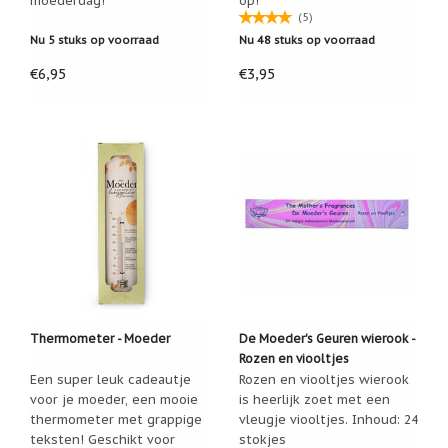
moederdag!
op!
(5)
Cadeau
Nu 5 stuks op voorraad
Nu 48 stuks op voorraad
inpakservice
€6,95
€3,95
Uitleg
en
toelichting
Willow
Tree
of
Jim
Shore:
welk
beeldje
past
bij
welk
moment?
Mijn
Thermometer - Moeder
De Moeder's Geuren wierook -
leven
Rozen en viooltjes
met
een
Een super leuk cadeautje
Rozen en viooltjes wierook
webshop
voor je moeder, een mooie
is heerlijk zoet met een
(door
thermometer met grappige
vleugje viooltjes. Inhoud: 24
Jade
teksten! Geschikt voor
stokjes
Jong)