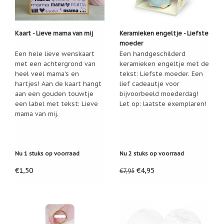
/
Geluk
Muntjes
Kaart - Lieve mama van mij
Keramieken engeltje - Liefste
/
moeder
Geluksmuntjes
Een hele lieve wenskaart
Een handgeschilderd
met een achtergrond van
keramieken engeltje met de
Oliebranders
en
heel veel mama's en
tekst: Liefste moeder. Een
geur
hartjes! Aan de kaart hangt
lief cadeautje voor
artikelen
aan een gouden touwtje
bijvoorbeeld moederdag!
een label met tekst: Lieve
Let op: laatste exemplaren!
Oost
mama van mij.
West
Thuis
Best
Relatiegeschenken
Nu 1 stuks op voorraad
Nu 2 stuks op voorraad
Sleutelhangers
€1,50
€4,95
€7,95
Smudgen
(huisreiniging)
Sterrenbeelden
/