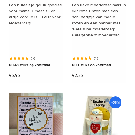
Feestdagen
Een buideltje geluk speciaal
Een lieve moederdagkaart in
/
voor mama. Omdat zij er
wit roze tinten met een
speciale
altijd voor je is.... Leuk voor
schilderijtje van mooie
dagen
Moederdag!
rozen en een banner met
Jim
'Hele fijne moederdag'.
Shore
Gelegenheid: moederdag.
Kaarsen,
lichtjes
en
(3)
(1)
meer...
Nu 48 stuks op voorraad
Nu 1 stuks op voorraad
Kaarten
€5,95
€2,25
(Tarot,
Affirmatie,
Orakel)
Kerst
-38%
Kinderen
/
Baby
Klavertje
Vier