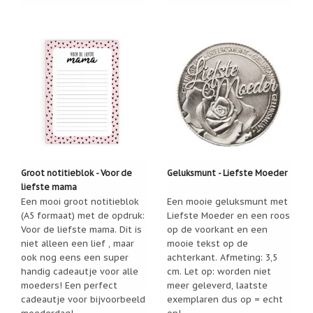
Zoutsteen
artikelen
Mijn
verlanglijstje
Infolinks
10
Redenen.....
Ik
zoek
Groot notitieblok - Voor de
Geluksmunt - Liefste Moeder
een
cadeautje
liefste mama
voor....
Een mooi groot notitieblok
Een mooie geluksmunt met
(A5 formaat) met de opdruk:
Liefste Moeder en een roos
Mijn
Voor de liefste mama. Dit is
op de voorkant en een
verlanglijstje
niet alleen een lief , maar
mooie tekst op de
ook nog eens een super
achterkant. Afmeting: 3,5
Webwinkelkeur
handig cadeautje voor alle
cm. Let op: worden niet
-
échte
moeders! Een perfect
meer geleverd, laatste
product
cadeautje voor bijvoorbeeld
exemplaren dus op = echt
reviews