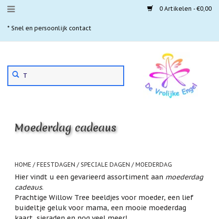
0 Artikelen - €0,00
Menu
* Snel en persoonlijk contact
* 
Aanbiedingen
Gebruik
Nieuwste
de
pijltjes
Laatste
exemplaren
op
en
'Gevallen
neer
engeltjes'
Moederdag cadeaus
om
een
Aartsengelen
beschikbaar
resultaat
Akaija
te
HOME
/
FEESTDAGEN / SPECIALE DAGEN
/
MOEDERDAG
hangers
selecteren.
Hier vindt u een gevarieerd assortiment aan
moederdag
Druk
Beschermengelen
cadeaus
.
op
Prachtige Willow Tree beeldjes voor moeder, een lief
Enter
Buideltjes
buideltje geluk voor mama, een mooie moederdag
om
Geluk
naar
kaart, sieraden en nog veel meer!