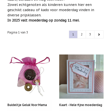
het
Zowel echtgenoten als kinderen kunnen hier een
Cadeaubonnen
geselecteerde
geschikt cadeau of kado voor moederdag vinden in
zoekresultaat
Cadeautjes
diverse prijsklassen.
onder
te
In 2025 valt moederdag op zondag 11 mei.
5
gaan.
euro
Als
u
Pagina 1 van 3
1
2
3
Communie
met
cadeaus
aanraaktoetsen
werkt,
Christoffel
kunt
u
Dieren
touch-
en
Engelen
swipetekens
beelden
gebruiken.
Examen
/
juf
/
meester
Familie
Buideltje Geluk Voor Mama
Kaart - Hele fijne moederdag