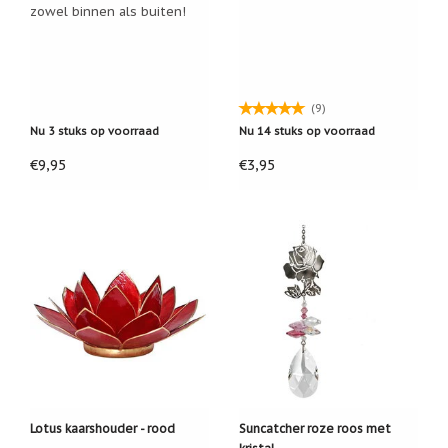
zowel binnen als buiten!
Een
passend
cadeau
bij
verlies
of
(9)
rouw:
Nu 3 stuks op voorraad
Nu 14 stuks op voorraad
wanneer
woorden
€9,95
€3,95
tekortschieten
De
Lotus
De
regenboog
Nieuws
Nieuw:
fotootje
van
uw
cadeauverpakking
Kralen
en
Lotus kaarshouder - rood
Suncatcher roze roos met
spiritualiteit