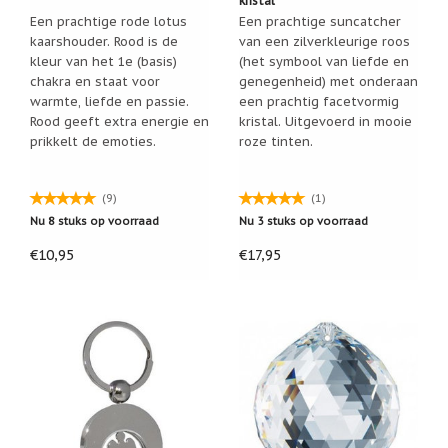
kristal
Een prachtige rode lotus
Een prachtige suncatcher
Nieuw:
betalen
kaarshouder. Rood is de
van een zilverkleurige roos
in
kleur van het 1e (basis)
(het symbool van liefde en
3
chakra en staat voor
genegenheid) met onderaan
termijnen!
warmte, liefde en passie.
een prachtig facetvormig
Verhuizingsuitverkoop
Rood geeft extra energie en
kristal. Uitgevoerd in mooie
Hulp
prikkelt de emoties.
roze tinten.
nodig
bij
het
(9)
(1)
vinden
van
Nu 8 stuks op voorraad
Nu 3 stuks op voorraad
een
cadeautje?
€10,95
€17,95
Nieuwsbrieven
Nieuwsbrieven
van
De
Vrolijke
Engel