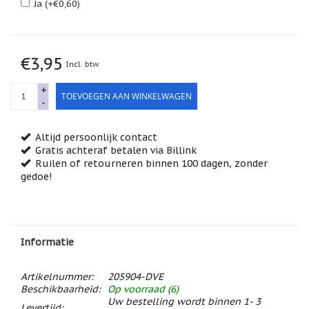
Ja (+€0,60)
Feestdagen
/
speciale
dagen
€3,95
Incl. btw
Jim
Shore
+
TOEVOEGEN AAN WINKELWAGEN
-
Kaarsen,
lichtjes
en
meer...
Altijd persoonlijk contact
Gratis achteraf betalen via Billink
Kaarten
Ruilen of retourneren binnen 100 dagen, zonder
(Tarot,
gedoe!
Affirmatie,
Orakel)
Kerst
Informatie
Kinderen
/
Baby
Artikelnummer:
205904-DVE
Beschikbaarheid:
Op voorraad (6)
Klavertje
Uw bestelling wordt binnen 1- 3
Vier
Levertijd: