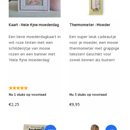
Nieuw:
betalen
in
3
Kaart - Hele fijne moederdag
Thermometer - Moeder
termijnen!
Verhuizingsuitverkoop
Een lieve moederdagkaart in
Een super leuk cadeautje
Hulp
wit roze tinten met een
voor je moeder, een mooie
nodig
schilderijtje van mooie
thermometer met grappige
bij
rozen en een banner met
teksten! Geschikt voor
het
vinden
'Hele fijne moederdag'.
zowel binnen als buiten!
van
een
cadeautje?
Nieuwsbrieven
Nieuwsbrieven
Nu 1 stuks op voorraad
Nu 3 stuks op voorraad
van
De
€2,25
€9,95
Vrolijke
Engel