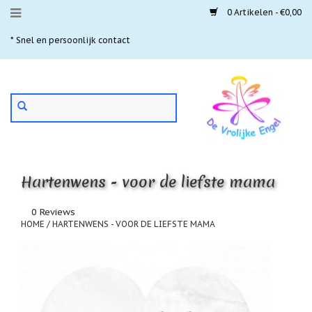
0 Artikelen - €0,00
Menu
* Snel en persoonlijk contact
* 
Aanbiedingen
Gebruik
Nieuwste
de
pijltjes
Laatste
exemplaren
op
en
'Gevallen
neer
engeltjes'
Hartenwens - voor de liefste mama
om
een
Aartsengelen
beschikbaar
0 Reviews
resultaat
HOME
/
HARTENWENS - VOOR DE LIEFSTE MAMA
Akaija
te
hangers
selecteren.
Druk
Beschermengelen
op
Enter
Buideltjes
om
Geluk
naar