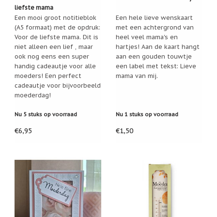
liefste mama
Een
Een mooi groot notitieblok
Een hele lieve wenskaart
passend
cadeau
(A5 formaat) met de opdruk:
met een achtergrond van
bij
Voor de liefste mama. Dit is
heel veel mama's en
verlies
niet alleen een lief , maar
hartjes! Aan de kaart hangt
of
ook nog eens een super
aan een gouden touwtje
rouw:
wanneer
handig cadeautje voor alle
een label met tekst: Lieve
woorden
moeders! Een perfect
mama van mij.
tekortschieten
cadeautje voor bijvoorbeeld
De
moederdag!
Lotus
De
Nu 5 stuks op voorraad
Nu 1 stuks op voorraad
regenboog
€6,95
€1,50
Nieuws
Nieuw:
fotootje
van
uw
cadeauverpakking
Kralen
en
spiritualiteit