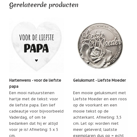
Gerelateerde producten
geboortemaand
Suncatchers
(raamkristal)
Troost
en
herdenking
Vriendschap
Wenskaarten
door
Paula
Sauerbreij
Hartenwens - voor de liefste
Geluksmunt - Liefste Moeder
papa
Wierook
Een mooi natuurstenen
Een mooie geluksmunt met
en
hartje met de tekst: voor
Liefste Moeder en een roos
wierookhouders
de liefste papa. Een lief
op de voorkant en een
Willow
cadeautje voor bijvoorbeeld
mooie tekst op de
Tree
Vaderdag, of om te
achterkant. Afmeting: 3,5
bedanken dat hij er altijd
cm. Let op: worden niet
Zorgenpoppetjes
voor je is! Afmeting: 5 x 5
meer geleverd, laatste
cm.
exemplaren dus op = echt