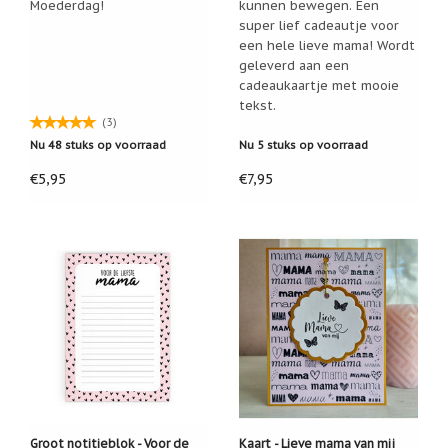
Moederdag!
kunnen bewegen. Een
super lief cadeautje voor
Cadeau
inpakservice
een hele lieve mama! Wordt
geleverd aan een
Uitleg
cadeaukaartje met mooie
en
tekst.
toelichting
(3)
Willow
Nu 48 stuks op voorraad
Nu 5 stuks op voorraad
Tree
of
€5,95
€7,95
Jim
Shore:
welk
beeldje
past
bij
welk
moment?
Mijn
leven
met
een
webshop
(door
Jade
Jong)
Groot notitieblok - Voor de
Kaart - Lieve mama van mij