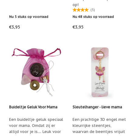
Zoutsteen
op!
artikelen
(5)
Nu 5 stuks op voorraad
Nu 48 stuks op voorraad
Mijn
verlanglijstje
€3,95
€3,95
Infolinks
10
Redenen.....
Ik
zoek
een
cadeautje
voor....
Mijn
verlanglijstje
Buideltje Geluk Voor Mama
Sleutelhanger - lieve mama
Webwinkelkeur
-
Een buideltje geluk speciaal
Een prachtige 3D engel met
échte
voor mama. Omdat zij er
kleurrijke steentjes,
product
altijd voor je is.... Leuk voor
waarvan de beentjes vrijuit
reviews