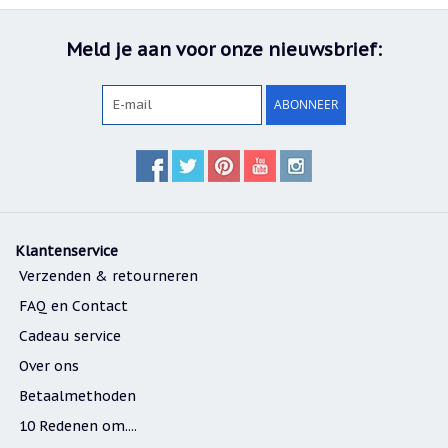
/
Geluk
Meld je aan voor onze nieuwsbrief:
Muntjes
/
Geluksmuntjes
ABONNEER
Oliebranders
en
geur
artikelen
Oost
West
Thuis
Klantenservice
Best
Verzenden & retourneren
Relatiegeschenken
FAQ en Contact
Cadeau service
Sleutelhangers
Over ons
Smudgen
(huisreiniging)
Betaalmethoden
10 Redenen om....
Sterrenbeelden
/