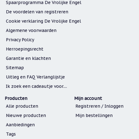
Spaarprogramma De Vrolijke Engel
geboortemaand
De voordelen van registreren
Suncatchers
(raamkristal)
Cookie verklaring De Vrolijke Engel
Algemene voorwaarden
Troost
en
Privacy Policy
herdenking
Herroepingsrecht
Vriendschap
Garantie en klachten
Wenskaarten
Sitemap
door
Paula
Uitleg en FAQ Verlanglijstje
Sauerbreij
Ik zoek een cadeautje voor....
Wierook
en
Producten
Mijn account
wierookhouders
Alle producten
Registreren / Inloggen
Willow
Nieuwe producten
Mijn bestellingen
Tree
Aanbiedingen
Zorgenpoppetjes
Tags