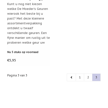
Feestdagen
geuren)
Kunt u nog niet kiezen
/
welke De Moeder’s Geuren
speciale
wierook het beste bij u
dagen
past? Met deze kleinere
Jim
assortimentverpakking
Shore
ontdekt u twaalf
verschillende geuren. Een
Kaarsen,
fijne manier om rustig uit te
lichtjes
proberen welke geur uw
en
favoriet wordt.
meer...
Nu 5 stuks op voorraad
Kaarten
€5,95
(Tarot,
Affirmatie,
Orakel)
Pagina 3 van 3
Kerst
1
2
3
Kinderen
/
Baby
Klavertje
Vier