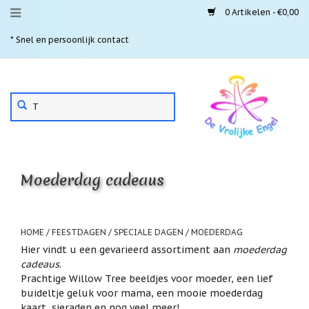
0 Artikelen - €0,00
Menu
* Snel en persoonlijk contact
* 
Aanbiedingen
Gebruik
Nieuwste
de
pijltjes
Laatste
exemplaren
op
en
'Gevallen
neer
engeltjes'
Moederdag cadeaus
om
een
Aartsengelen
beschikbaar
resultaat
Akaija
te
HOME
/
FEESTDAGEN / SPECIALE DAGEN
/
MOEDERDAG
hangers
selecteren.
Hier vindt u een gevarieerd assortiment aan
moederdag
Druk
Beschermengelen
cadeaus
.
op
Prachtige Willow Tree beeldjes voor moeder, een lief
Enter
Buideltjes
buideltje geluk voor mama, een mooie moederdag
om
Geluk
naar
kaart, sieraden en nog veel meer!