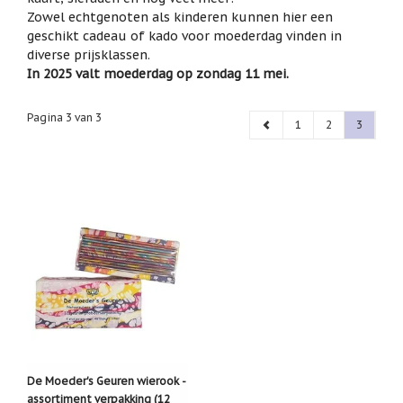
het
Zowel echtgenoten als kinderen kunnen hier een
Cadeaubonnen
geselecteerde
geschikt cadeau of kado voor moederdag vinden in
zoekresultaat
Cadeautjes
diverse prijsklassen.
onder
te
In 2025 valt moederdag op zondag 11 mei.
5
gaan.
euro
Als
u
Pagina 3 van 3
1
2
3
Communie
met
cadeaus
aanraaktoetsen
werkt,
Christoffel
kunt
u
Dieren
touch-
en
Engelen
swipetekens
beelden
gebruiken.
Examen
/
juf
/
meester
Familie
De Moeder's Geuren wierook -
assortiment verpakking (12