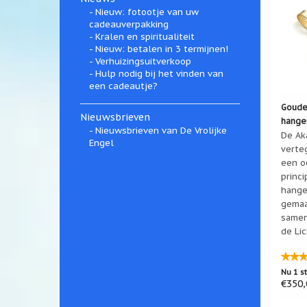
Nieuw: fotootje van uw
cadeauverpakking
Kralen en spiritualiteit
Nieuw: betalen in 3 termijnen!
Verhuizingsuitverkoop
Hulp nodig bij het vinden van
een cadeautje?
Gouden
Nieuwsbrieven
hange
Nieuwsbrieven van De Vrolijke
De Aka
Engel
verte
een o
princi
hange
gemaa
samen
de Li
Nu 1 s
€350,