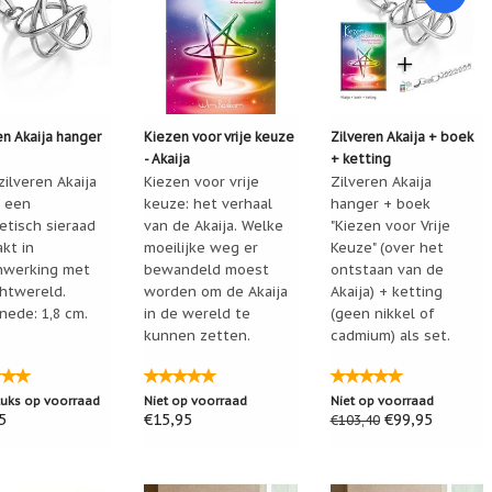
en Akaija hanger
Kiezen voor vrije keuze
Zilveren Akaija + boek
- Akaija
+ ketting
ilveren Akaija
Kiezen voor vrije
Zilveren Akaija
n een
keuze: het verhaal
hanger + boek
etisch sieraad
van de Akaija. Welke
"Kiezen voor Vrije
kt in
moeilijke weg er
Keuze" (over het
werking met
bewandeld moest
ontstaan van de
chtwereld.
worden om de Akaija
Akaija) + ketting
nede: 1,8 cm.
in de wereld te
(geen nikkel of
kunnen zetten.
cadmium) als set.
tuks op voorraad
Niet op voorraad
Niet op voorraad
5
€15,95
€99,95
€103,40