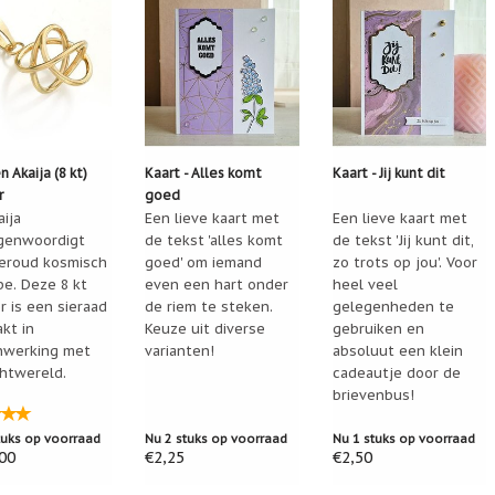
 Akaija (8 kt)
Kaart - Alles komt
Kaart - Jij kunt dit
r
goed
ija
Een lieve kaart met
Een lieve kaart met
genwoordigt
de tekst 'alles komt
de tekst 'Jij kunt dit,
eroud kosmisch
goed' om iemand
zo trots op jou'. Voor
pe. Deze 8 kt
even een hart onder
heel veel
r is een sieraad
de riem te steken.
gelegenheden te
kt in
Keuze uit diverse
gebruiken en
werking met
varianten!
absoluut een klein
chtwereld.
cadeautje door de
brievenbus!
tuks op voorraad
Nu 2 stuks op voorraad
Nu 1 stuks op voorraad
00
€2,25
€2,50