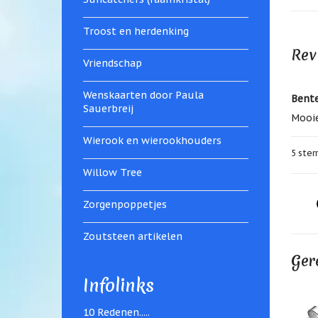
Troost en herdenking
Rev
Vriendschap
Wenskaarten door Paula
Bente
Sauerbreij
Mooie
Wierook en wierookhouders
5
sterr
Willow Tree
Zorgenpoppetjes
Zoutsteen artikelen
Ger
Infolinks
10 Redenen.....