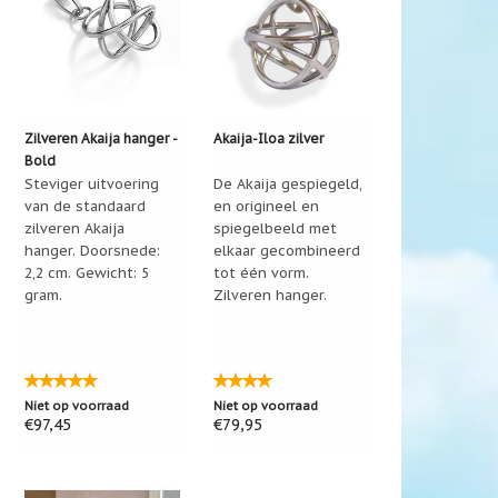
Zilveren Akaija hanger -
Akaija-Iloa zilver
Bold
Steviger uitvoering
De Akaija gespiegeld,
van de standaard
en origineel en
zilveren Akaija
spiegelbeeld met
hanger. Doorsnede:
elkaar gecombineerd
2,2 cm. Gewicht: 5
tot één vorm.
gram.
Zilveren hanger.
Niet op voorraad
Niet op voorraad
€97,45
€79,95