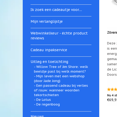
Ik zoek een cadeautje voor....
Mijn verlanglijstje
Zilver
Webwinkelkeur - échte product
reviews
Deze z
is ee
Cadeau inpakservice
energ
gemaa
Uitleg en toelichting
samen
Willow Tree of Jim Shore: welk
de Li
beeldje past bij welk moment?
Doors
Mijn leven met een webshop
(door Jade Jong)
Een passend cadeau bij verlies
of rouw: wanneer woorden
tekortschieten
Nu 4 s
€69,9
De Lotus
De regenboog
Nieuws