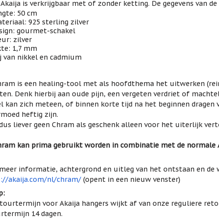
Akaija is verkrijgbaar met of zonder ketting. De gegevens van de 
ngte: 50 cm
teriaal: 925 sterling zilver
sign: gourmet-schakel
eur: zilver
kte: 1,7 mm
ij van nikkel en cadmium
ram is een healing-tool met als hoofdthema het uitwerken (rein
ten. Denk hierbij aan oude pijn, een vergeten verdriet of machtel
l kan zich meteen, of binnen korte tijd na het beginnen drage
moed heftig zijn.
dus liever geen Chram als geschenk alleen voor het uiterlijk ver
ram kan prima gebruikt worden in combinatie met de normale Ak
meer informatie, achtergrond en uitleg van het ontstaan en de 
://akaija.com/nl/chram/
(opent in een nieuw venster)
p:
tourtermijn voor Akaija hangers wijkt af van onze reguliere reto
rtermijn 14 dagen.