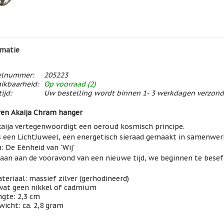
matie
elnummer:
205223
ikbaarheid:
Op voorraad (2)
ijd:
Uw bestelling wordt binnen 1- 3 werkdagen verzon
ren Akaija Chram hanger
aija vertegenwoordigt een oeroud kosmisch principe.
s een LichtJuweel, een energetisch sieraad gemaakt in samenwer
a: De Eénheid van ´Wij´
aan aan de vooravond van een nieuwe tijd, we beginnen te beseffe
teriaal: massief zilver (gerhodineerd)
vat geen nikkel of cadmium
ngte: 2,3 cm
wicht: ca. 2,8 gram