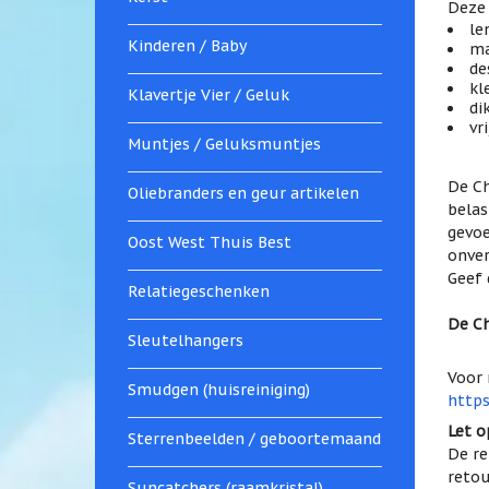
Deze 
le
Kinderen / Baby
ma
de
kl
Klavertje Vier / Geluk
di
vr
Muntjes / Geluksmuntjes
De Ch
Oliebranders en geur artikelen
belas
gevoe
Oost West Thuis Best
onver
Geef 
Relatiegeschenken
De Ch
Sleutelhangers
Voor 
Smudgen (huisreiniging)
https
Let o
Sterrenbeelden / geboortemaand
De re
retou
Suncatchers (raamkristal)