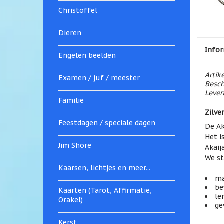
Christoffel
Dieren
Infor
Engelen beelden
Artik
Examen / juf / meester
Besch
Levert
Familie
Zilve
Feestdagen / speciale dagen
De Ak
Het i
Jim Shore
Akaij
We st
Kaarsen, lichtjes en meer...
ma
be
Kaarten (Tarot, Affirmatie,
le
Orakel)
ge
Kerst