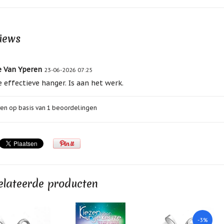
iews
 Van Yperen
23-06-2026 07:25
 effectieve hanger. Is aan het werk.
en op basis van
1
beoordelingen
elateerde producten
-3%