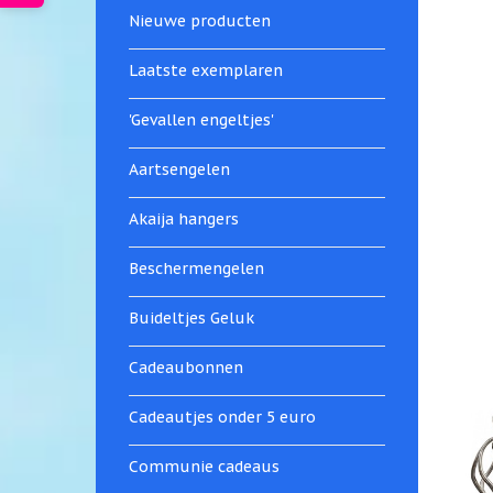
Nieuwe producten
Laatste exemplaren
'Gevallen engeltjes'
Aartsengelen
Akaija hangers
Beschermengelen
Buideltjes Geluk
Cadeaubonnen
Cadeautjes onder 5 euro
Communie cadeaus