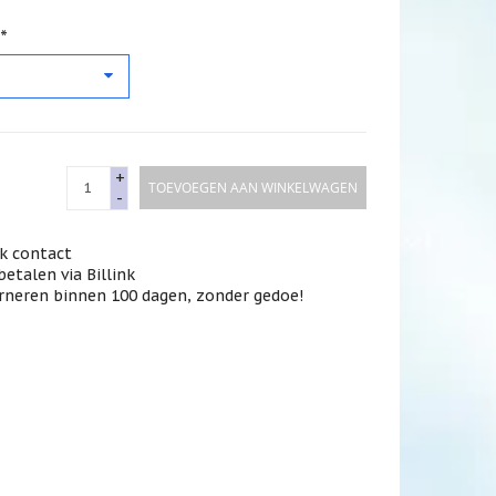
*
+
TOEVOEGEN AAN WINKELWAGEN
-
jk contact
betalen via Billink
rneren binnen 100 dagen, zonder gedoe!