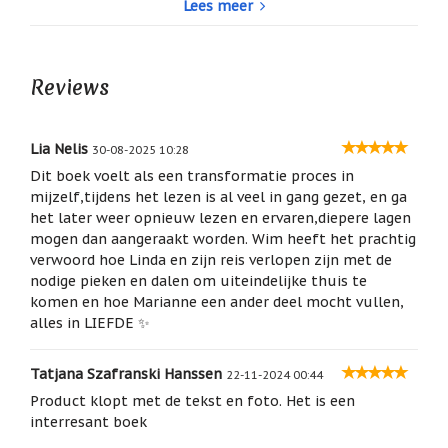
Lees meer
/
Het vertelt de aanloop naar en
het ontstaan van de
Geluk
Akaija
: welke moeilijke weg er bewandeld moest
worden om zoiets bijzonders als de Akaija in de wereld
Muntjes
te kunnen zetten.
/
Reviews
Geluksmuntjes
Het is bovenal een zeer ontroerend liefdesverhaal over
de grenzen van de dood heen.
Oliebranders
Mensen die dit boek gelezen hebben zijn erdoor
en
Lia Nelis
30-08-2025 10:28
geraakt. Het verandert hun kijk op het leven voor en op
geur
Dit boek voelt als een transformatie proces in
artikelen
het leven na de dood.
mijzelf,tijdens het lezen is al veel in gang gezet, en ga
2e Druk
Oost
het later weer opnieuw lezen en ervaren,diepere lagen
Op pagina 2 het laatste IGEF-certificaat (2017), dat
West
mogen dan aangeraakt worden. Wim heeft het prachtig
aangeeft dat de werking van de Akaija wetenschappelijk
Thuis
verwoord hoe Linda en zijn reis verlopen zijn met de
Best
onderbouwd is.
nodige pieken en dalen om uiteindelijke thuis te
Dit onderzoek spitste zich toe op de werking van de
komen en hoe Marianne een ander deel mocht vullen,
Relatiegeschenken
Akaija als bescherming tegen electromagnetische
alles in LIEFDE ✨
straling.
Sleutelhangers
Het is een wetenschappelijk bewezen feit dat het hart
zich minder goed kan aanpassen als er sprake is van
Tatjana Szafranski Hanssen
Smudgen
22-11-2024 00:44
electromagnetische belastende omstandigheden
(huisreiniging)
Product klopt met de tekst en foto. Het is een
(EMF). Als iemand echter een Akaija draagt blijkt het
interresant boek
hart beter in staat zich te aan te kunnen passen, zelfs
Sterrenbeelden
/
als er sprake is van EMF. Ofwel… de Akaija beschermt!