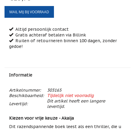
Feestdagen
/
MAIL MIJ BIJ VOORRAAD
speciale
dagen
Altijd persoonlijk contact
Jim
Shore
Gratis achteraf betalen via Billink
Ruilen of retourneren binnen 100 dagen, zonder
Kaarsen,
gedoe!
lichtjes
en
meer...
Kaarten
Informatie
(Tarot,
Affirmatie,
Orakel)
Artikelnummer:
303165
Beschikbaarheid:
Tijdelijk niet voorradig
Kerst
Dit artikel heeft een langere
Levertijd:
levertijd.
Kinderen
/
Baby
Kiezen voor vrije keuze - Akaija
Dit razendspannende boek leest als een thriller, die u
Klavertje
in één ruk uitleest.
Vier