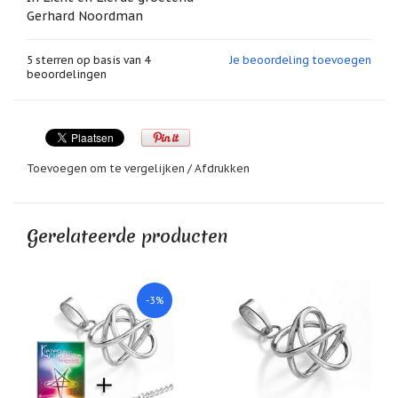
Zoutsteen
Gerhard Noordman
artikelen
Mijn
5
sterren op basis van
4
Je beoordeling toevoegen
verlanglijstje
beoordelingen
Infolinks
10
Redenen.....
Toevoegen om te vergelijken
/
Afdrukken
Ik
zoek
een
Gerelateerde producten
cadeautje
voor....
Mijn
verlanglijstje
-3%
Webwinkelkeur
-
échte
product
reviews