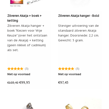
Cadeau
inpakservice
Zilveren Akaija + boek +
Zilveren Akaija hanger - Bold
Uitleg
ketting
en
Zilveren Akaija hanger +
Steviger uitvoering van de
toelichting
boek "Kiezen voor Vrije
standaard zilveren Akaija
Willow
Keuze" (over het ontstaan
hanger. Doorsnede: 2,2 cm.
Tree
van de Akaija) + ketting
Gewicht: 5 gram.
of
(geen nikkel of cadmium)
Jim
als set.
Shore:
welk
beeldje
past
bij
(3)
(5)
welk
moment?
Niet op voorraad
Niet op voorraad
Mijn
€99,95
€97,45
€103,40
leven
met
een
webshop
(door
Jade
Jong)