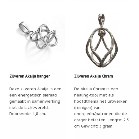
Nieuw:
betalen
in
3
termijnen!
Verhuizingsuitverkoop
Hulp
nodig
bij
het
vinden
van
een
Zilveren Akaija hanger
Zilveren Akaija Chram
cadeautje?
Deze zilveren Akaija is een
De Akaija Chram is een
Nieuwsbrieven
een energetisch sieraad
healing-tool met als
gemaakt in samenwerking
hoofdthema het uitwerken
Nieuwsbrieven
van
met de Lichtwereld.
(reinigen) van
De
Doorsnede: 1,8 cm.
energieën/patronen die de
Vrolijke
drager belasten. Lengte: 2,3
Engel
cm Gewicht: 3 gram