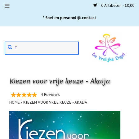
0 Artikelen - €0,00
Menu
* Snel en persoonlijk contact
Aanbiedingen
Gebruik
Nieuwste
de
pijltjes
Laatste
exemplaren
op
en
'Gevallen
neer
engeltjes'
Kiezen voor vrije keuze - Akaija
om
een
Aartsengelen
beschikbaar
4 Reviews
resultaat
Akaija
HOME
/
KIEZEN VOOR VRIJE KEUZE - AKAIJA
te
hangers
selecteren.
Druk
Beschermengelen
op
Enter
Buideltjes
om
Geluk
naar