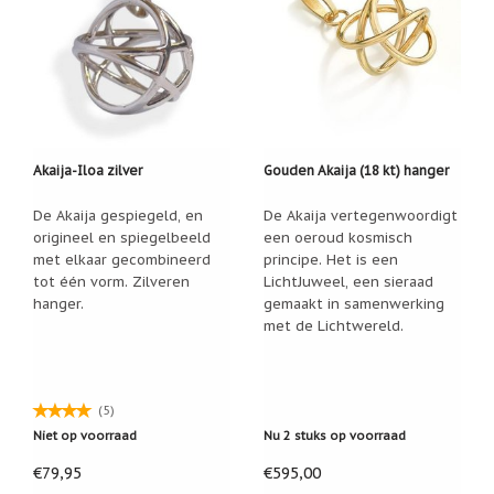
Een
passend
cadeau
bij
verlies
of
rouw:
wanneer
woorden
Akaija-Iloa zilver
Gouden Akaija (18 kt) hanger
tekortschieten
De
De Akaija gespiegeld, en
De Akaija vertegenwoordigt
Lotus
origineel en spiegelbeeld
een oeroud kosmisch
De
met elkaar gecombineerd
principe. Het is een
regenboog
tot één vorm. Zilveren
LichtJuweel, een sieraad
hanger.
gemaakt in samenwerking
Nieuws
met de Lichtwereld.
Nieuw:
fotootje
van
uw
(5)
cadeauverpakking
Niet op voorraad
Nu 2 stuks op voorraad
Kralen
€79,95
€595,00
en
spiritualiteit