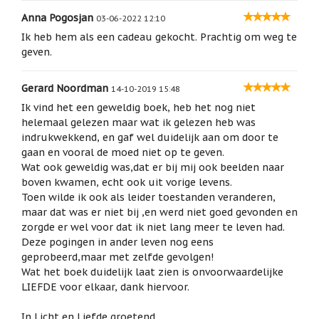
geboortemaand
Anna Pogosjan
03-06-2022 12:10
Tijdens het certificatie-onderzoek werd gebruik
Suncatchers
gemaakt wereldwijd gangbare hart-diagnose
Ik heb hem als een cadeau gekocht. Prachtig om weg te
(raamkristal)
apparatuur en werd de
hart-frequentie-
geven.
variëbiliteit
gemeten van het hart onder verschillende
Troost
omstandigheden.
en
Gerard Noordman
14-10-2019 15:48
herdenking
De Akaija doet veel meer, maar dit onderzoek beperkte
Ik vind het een geweldig boek, heb het nog niet
zich tot dit aspect.
helemaal gelezen maar wat ik gelezen heb was
Vriendschap
indrukwekkend, en gaf wel duidelijk aan om door te
Wenskaarten
gaan en vooral de moed niet op te geven.
door
Wat ook geweldig was,dat er bij mij ook beelden naar
Paula
boven kwamen, echt ook uit vorige levens.
Sauerbreij
Toen wilde ik ook als leider toestanden veranderen,
Wierook
maar dat was er niet bij ,en werd niet goed gevonden en
en
zorgde er wel voor dat ik niet lang meer te leven had.
wierookhouders
Deze pogingen in ander leven nog eens
geprobeerd,maar met zelfde gevolgen!
Willow
Tree
Wat het boek duidelijk laat zien is onvoorwaardelijke
LIEFDE voor elkaar, dank hiervoor.
Zorgenpoppetjes
In Licht en Liefde groetend