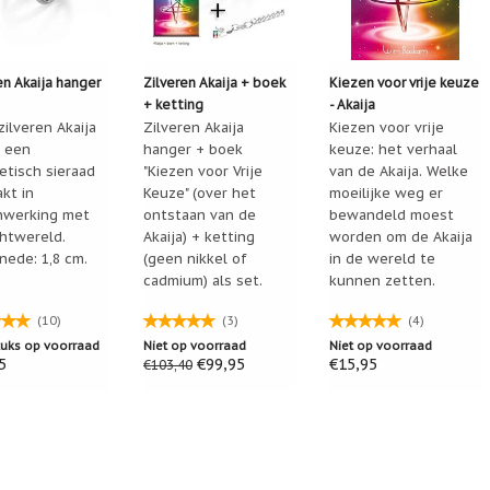
en Akaija hanger
Zilveren Akaija + boek
Kiezen voor vrije keuze
+ ketting
- Akaija
ilveren Akaija
Zilveren Akaija
Kiezen voor vrije
n een
hanger + boek
keuze: het verhaal
etisch sieraad
"Kiezen voor Vrije
van de Akaija. Welke
kt in
Keuze" (over het
moeilijke weg er
werking met
ontstaan van de
bewandeld moest
chtwereld.
Akaija) + ketting
worden om de Akaija
nede: 1,8 cm.
(geen nikkel of
in de wereld te
cadmium) als set.
kunnen zetten.
(10)
(3)
(4)
tuks op voorraad
Niet op voorraad
Niet op voorraad
5
€99,95
€15,95
€103,40