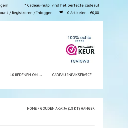
ngen!
* Cadeau-hulp: vind het perfecte cadeau!
ount / Registreren / Inloggen
0 Artikelen - €0,00
N
10 REDENEN OM.....
CADEAU INPAKSERVICE
HOME
/
GOUDEN AKAIJA (18 KT) HANGER