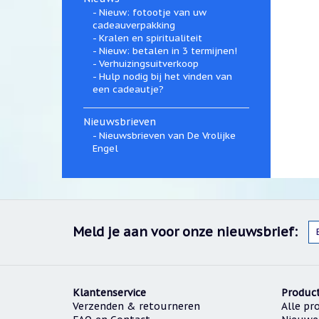
Nieuw: fotootje van uw
cadeauverpakking
Kralen en spiritualiteit
Nieuw: betalen in 3 termijnen!
Verhuizingsuitverkoop
Hulp nodig bij het vinden van
een cadeautje?
Nieuwsbrieven
Nieuwsbrieven van De Vrolijke
Engel
Meld je aan voor onze nieuwsbrief:
Klantenservice
Produc
Verzenden & retourneren
Alle pr