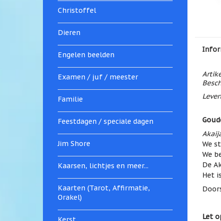
Christoffel
Dieren
Infor
Engelen beelden
Artik
Examen / juf / meester
Besch
Levert
Familie
Goude
Feestdagen / speciale dagen
Akaij
Jim Shore
We st
We be
De Ak
Kaarsen, lichtjes en meer...
Het i
Kaarten (Tarot, Affirmatie,
Doors
Orakel)
Let o
Kerst