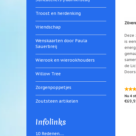
Troost en herdenking
Zilver
Vriendschap
Deze z
Wenskaarten door Paula
is ee
Sauerbreij
energ
gemaa
samen
Wierook en wierookhouders
de Li
Doors
Willow Tree
Zorgenpoppetjes
Nu 4 s
Zoutsteen artikelen
€69,9
Infolinks
10 Redenen.....