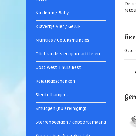
De re
retou
Kinderen / Baby
Klavertje Vier / Geluk
Rev
Muntjes / Geluksmuntjes
0
sterr
Oliebranders en geur artikelen
Oost West Thuis Best
Relatiegeschenken
Sleutelhangers
Ger
Smudgen (huisreiniging)
Sterrenbeelden / geboortemaand
Suncatchers (raamkristal)