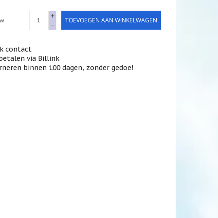
+
TOEVOEGEN AAN WINKELWAGEN
tw
-
jk contact
betalen via Billink
rneren binnen 100 dagen, zonder gedoe!