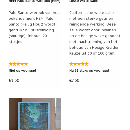
HEM Palo Santo wierook (HEM)
Losse witte salie
Nieuw:
betalen
Palo Santo wierook van het
Californische witte salie,
in
bekende merk HEM. Palo
met een sterke geur en
3
Santo (Heilig Hout) wordt
reinigende werking. Deze
termijnen!
gebruikt bij huisreiniging
salie wordt door indianen
Verhuizingsuitverkoop
(smudge). Inhoud: 20
op de heilige wijze geoogst
Hulp
stokjes
met inachtneming van het
nodig
behoud van Heilige Kruiden.
bij
Keuze uit 50 of 100 gram.
het
vinden
van
een
Niet op voorraad
Nu 31 stuks op voorraad
cadeautje?
€1,50
€7,50
Nieuwsbrieven
Nieuwsbrieven
van
De
Vrolijke
Engel