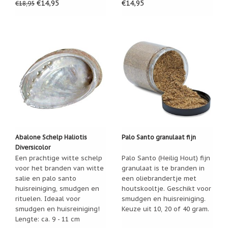
Zoutsteen
€14,95
€14,95
€18,95
artikelen
Mijn
verlanglijstje
Infolinks
10
Redenen.....
Ik
zoek
een
cadeautje
Abalone Schelp Haliotis
Palo Santo granulaat fijn
voor....
Diversicolor
Een prachtige witte schelp
Palo Santo (Heilig Hout) fijn
Mijn
voor het branden van witte
granulaat is te branden in
verlanglijstje
salie en palo santo
een oliebrandertje met
huisreiniging, smudgen en
houtskooltje. Geschikt voor
Webwinkelkeur
-
rituelen. Ideaal voor
smudgen en huisreiniging.
échte
smudgen en huisreiniging!
Keuze uit 10, 20 of 40 gram.
product
Lengte: ca. 9 - 11 cm
reviews