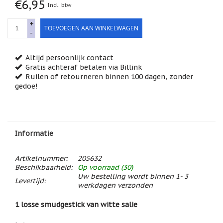
€6,95
Incl. btw
Feestdagen
/
speciale
+
TOEVOEGEN AAN WINKELWAGEN
dagen
-
Jim
Shore
Altijd persoonlijk contact
Gratis achteraf betalen via Billink
Kaarsen,
Ruilen of retourneren binnen 100 dagen, zonder
lichtjes
gedoe!
en
meer...
Kaarten
(Tarot,
Affirmatie,
Informatie
Orakel)
Artikelnummer:
205632
Kerst
Beschikbaarheid:
Op voorraad (30)
Uw bestelling wordt binnen 1- 3
Kinderen
Levertijd:
werkdagen verzonden
/
Baby
1 losse smudgestick van witte salie
Klavertje
Vier