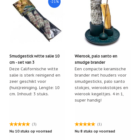
-21%
geboortemaand
Gebruik:
steek de stick aan de bovenkant aan. Beweeg
de stick zachtjes heen en weer om deze goed te laten
Suncatchers
(raamkristal)
smeulen.
Om de stick te doven kunt u deze in zand leggen of
Troost
onder de kraan houden.
en
herdenking
Lengte: 10 cm
Inhoud: 1 stuk
Vriendschap
Smudgestick witte salie 10
Wierook, palo santo en
Land van herkomst: USA
cm - set van 3
smudge brander
Wenskaarten
Deze Californische witte
Een compacte keramische
door
salie is sterk reinigend en
brander met houders voor
Paula
Sauerbreij
zeer geschikt voor
smudgesticks, palo santo
(huis)reiniging. Lengte: 10
stokjes, wierookstokjes en
Wierook
cm. Inhoud: 3 stuks.
wierook kegeltjes. 4 in 1,
en
super handig!
wierookhouders
Willow
Tree
(3)
(1)
Zorgenpoppetjes
Nu 10 stuks op voorraad
Nu 8 stuks op voorraad