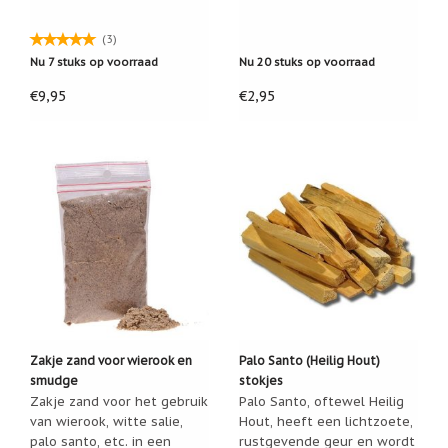
Cadeau
(3)
inpakservice
Nu 7 stuks op voorraad
Nu 20 stuks op voorraad
Uitleg
€9,95
€2,95
en
toelichting
Willow
Tree
of
Jim
Shore:
welk
beeldje
past
bij
welk
moment?
Mijn
leven
Zakje zand voor wierook en
Palo Santo (Heilig Hout)
met
een
smudge
stokjes
webshop
Zakje zand voor het gebruik
Palo Santo, oftewel Heilig
(door
van wierook, witte salie,
Hout, heeft een lichtzoete,
Jade
palo santo, etc. in een
rustgevende geur en wordt
Jong)