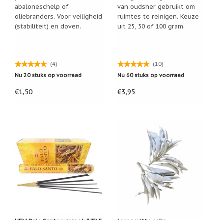
abaloneschelp of
van oudsher gebruikt om
Een
oliebranders. Voor veiligheid
ruimtes te reinigen. Keuze
passend
cadeau
(stabiliteit) en doven.
uit 25, 50 of 100 gram.
bij
verlies
of
rouw:
(4)
(10)
wanneer
woorden
Nu 20 stuks op voorraad
Nu 60 stuks op voorraad
tekortschieten
€1,50
€3,95
De
Lotus
De
regenboog
Nieuws
Nieuw:
fotootje
van
uw
cadeauverpakking
Kralen
en
spiritualiteit