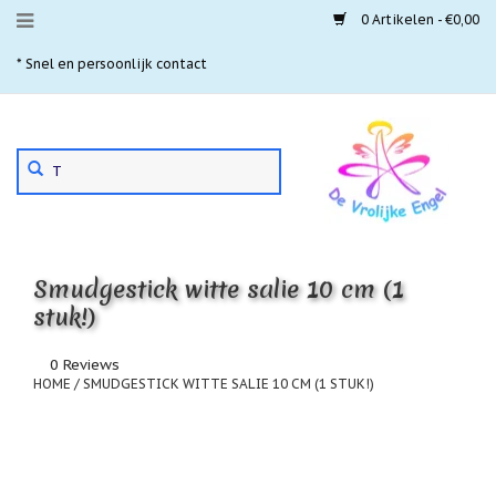
0 Artikelen - €0,00
Menu
* Snel en persoonlijk contact
* 
Aanbiedingen
Gebruik
Nieuwste
de
pijltjes
Laatste
exemplaren
op
en
'Gevallen
neer
engeltjes'
Smudgestick witte salie 10 cm (1
om
een
stuk!)
Aartsengelen
beschikbaar
resultaat
Akaija
0 Reviews
te
hangers
HOME
/
SMUDGESTICK WITTE SALIE 10 CM (1 STUK!)
selecteren.
Druk
Beschermengelen
op
Enter
Buideltjes
om
Geluk
naar