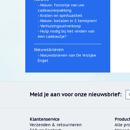
Nieuw: fotootje van uw
cadeauverpakking
Kralen en spiritualiteit
Nieuw: betalen in 3 termijnen!
Verhuizingsuitverkoop
Hulp nodig bij het vinden van
een cadeautje?
Nieuwsbrieven
Nieuwsbrieven van De Vrolijke
Engel
Meld je aan voor onze nieuwsbrief:
Klantenservice
Produc
Verzenden & retourneren
Alle pr