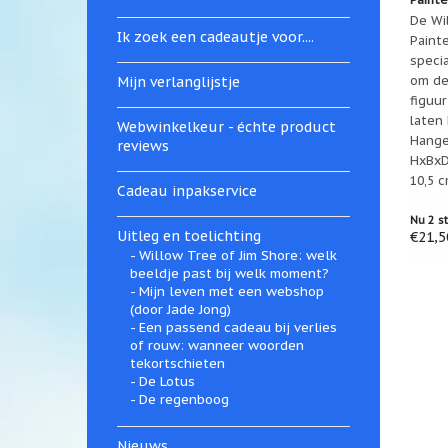
De Wi
Ik zoek een cadeautje voor....
Painte
speci
om de
Mijn verlanglijstje
figuur
laten
Webwinkelkeur - échte product
Hange
reviews
HxBxD:
10,5 c
Cadeau inpakservice
Nu 2 s
Uitleg en toelichting
€21,5
Willow Tree of Jim Shore: welk
beeldje past bij welk moment?
Mijn leven met een webshop
(door Jade Jong)
Een passend cadeau bij verlies
of rouw: wanneer woorden
tekortschieten
De Lotus
De regenboog
Nieuws