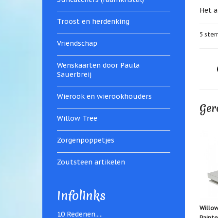
Het a
Troost en herdenking
5
sterr
Vriendschap
Wenskaarten door Paula
Sauerbreij
Wierook en wierookhouders
Ger
Willow Tree
Zorgenpoppetjes
Zoutsteen artikelen
Infolinks
Willow
10 Redenen.....
Painte