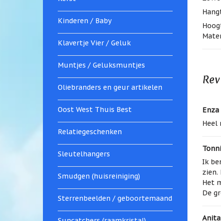
Hangt
Kinderen / Baby
Hoogt
Mater
Klavertje Vier / Geluk
Muntjes / Geluksmuntjes
Rev
Oliebranders en geur artikelen
Oost West Thuis Best
Enza
Heel 
Relatiegeschenken
Tonn
Sleutelhangers
Ik be
zien.
Smudgen (huisreiniging)
Het m
De gr
Sterrenbeelden / geboortemaand
Anita
Suncatchers (raamkristal)