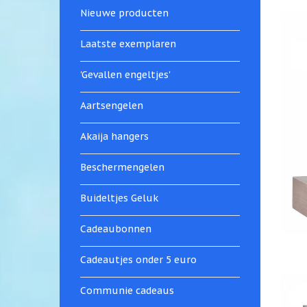
Nieuwe producten
Laatste exemplaren
'Gevallen engeltjes'
Aartsengelen
Akaija hangers
Beschermengelen
Buideltjes Geluk
Cadeaubonnen
Cadeautjes onder 5 euro
Communie cadeaus