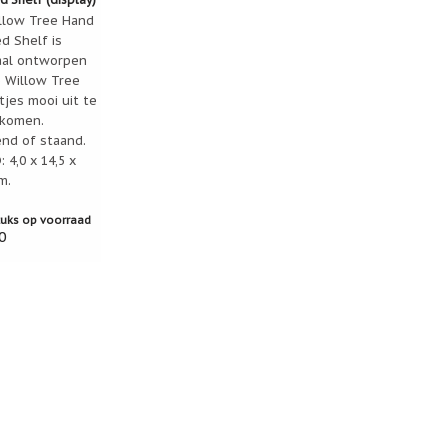
llow Tree Hand
d Shelf is
aal ontworpen
 Willow Tree
tjes mooi uit te
 komen.
nd of staand.
 4,0 x 14,5 x
m.
tuks op voorraad
0