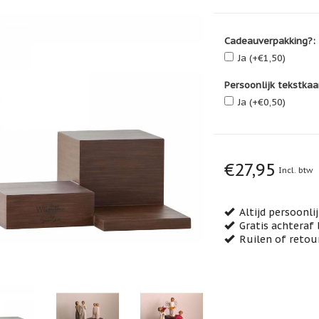
Cadeauverpakking?:
Ja (+€1,50)
Persoonlijk tekstkaa
Ja (+€0,50)
€27,95
Incl. btw
Altijd persoonli
Gratis achteraf 
Ruilen of retou