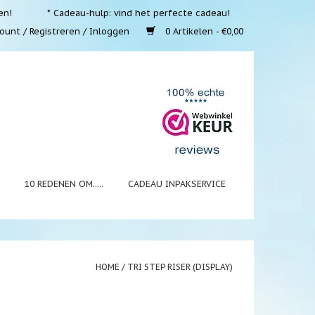
en!
* Cadeau-hulp: vind het perfecte cadeau!
ount / Registreren / Inloggen
0 Artikelen - €0,00
N
10 REDENEN OM.....
CADEAU INPAKSERVICE
HOME
/
TRI STEP RISER (DISPLAY)