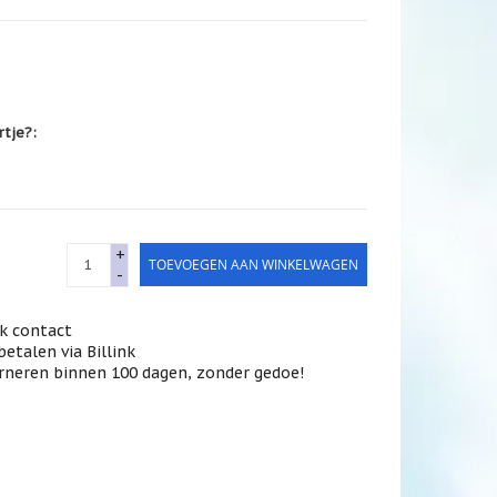
rtje?:
+
TOEVOEGEN AAN WINKELWAGEN
-
jk contact
betalen via Billink
rneren binnen 100 dagen, zonder gedoe!