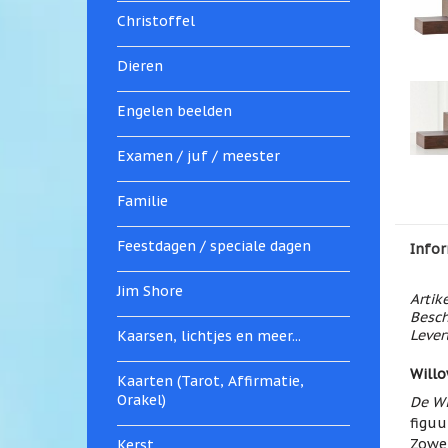
Christoffel
Dieren
Engelen beelden
Examen / juf / meester
Familie
Feestdagen / speciale dagen
Infor
Jim Shore
Artik
Besch
Levert
Kaarsen, lichtjes en meer...
Willo
Kaarten (Tarot, Affirmatie,
Orakel)
De Wi
figuu
Zowel
Kerst