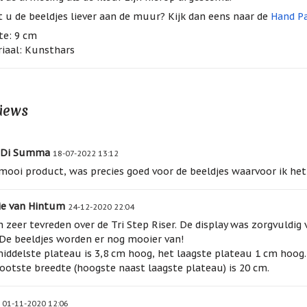
 u de beeldjes liever aan de muur? Kijk dan eens naar de
Hand Pa
e: 9 cm
iaal: Kunsthars
iews
 Di Summa
18-07-2022 13:12
mooi product, was precies goed voor de beeldjes waarvoor ik het
ie van Hintum
24-12-2020 22:04
n zeer tevreden over de Tri Step Riser. De display was zorgvuldig 
 De beeldjes worden er nog mooier van!
iddelste plateau is 3,8 cm hoog, het laagste plateau 1 cm hoog.
ootste breedte (hoogste naast laagste plateau) is 20 cm.
01-11-2020 12:06