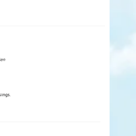
den
ings.