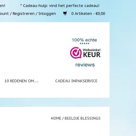
en!
* Cadeau-hulp: vind het perfecte cadeau!
ount / Registreren / Inloggen
0 Artikelen - €0,00
10 REDENEN OM.....
CADEAU INPAKSERVICE
HOME
/
BEELDJE BLESSINGS