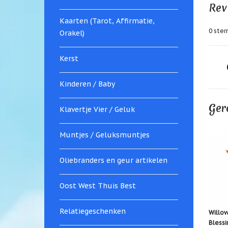
Rev
Kaarten (Tarot, Affirmatie,
0
sterr
Orakel)
Kerst
Kinderen / Baby
Ger
Klavertje Vier / Geluk
Muntjes / Geluksmuntjes
Oliebranders en geur artikelen
Oost West Thuis Best
Relatiegeschenken
Willow
Blessi