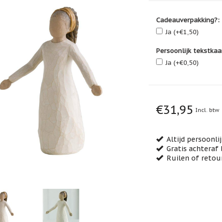
Cadeauverpakking?:
Ja (+€1,50)
Persoonlijk tekstkaa
Ja (+€0,50)
€31,95
Incl. btw
Altijd persoonli
Gratis achteraf 
Ruilen of retou