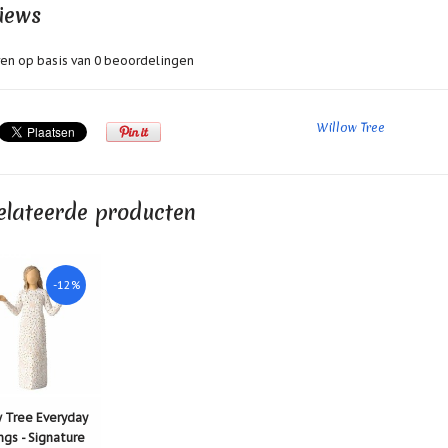
iews
en op basis van
0
beoordelingen
Willow Tree
elateerde producten
-12%
 Tree Everyday
ngs - Signature