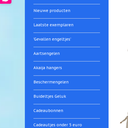
Nieuwe producten
Laatste exemplaren
'Gevallen engeltjes'
Aartsengelen
Akaija hangers
Beschermengelen
Buideltjes Geluk
Cadeaubonnen
Cadeautjes onder 5 euro