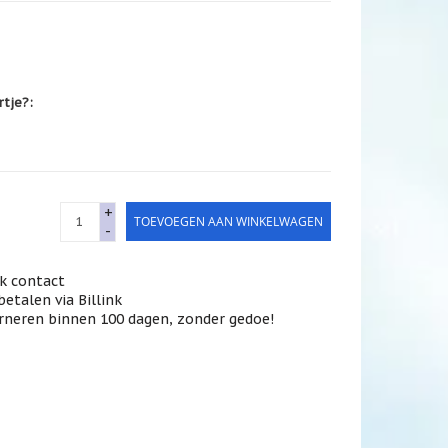
rtje?:
+
TOEVOEGEN AAN WINKELWAGEN
-
jk contact
betalen via Billink
rneren binnen 100 dagen, zonder gedoe!