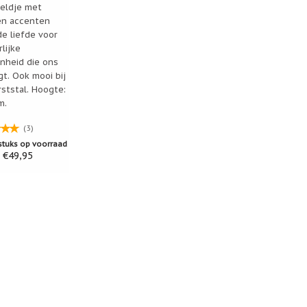
tion
eeldje met
n accenten
de liefde voor
lijke
nheid die ons
t. Ook mooi bij
ststal. Hoogte:
m.
(3)
stuks op voorraad
€49,95