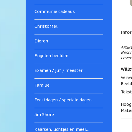
Communie cadeaus
Christoffel
Infor
Dieren
Artik
Besch
Engelen beelden
Levert
Willo
Examen / juf / meester
Verwe
Beeld
Familie
Tekst
Feestdagen / speciale dagen
Hoog
Mater
Jim Shore
Kaarsen, lichtjes en meer...