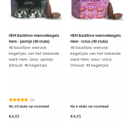
Cadeau
inpakservice
Uitleg
en
toelichting
HEM Backflow wierookkegels
HEM Backflow wierookkegels
Hem - jasmijn (40 stuks)
Hem - lotus (40 stuks)
Willow
Tree
40 backflow wierook
40 backflow wierook
of
kegeltjes van het bekende
kegeltjes van het bekende
Jim
merk Hem. Geur: jasmijn
merk Hem. Geur: lotus
Shore:
Inhoud: 40 kegeltjes
Inhoud: 40 kegeltjes
welk
beeldje
past
bij
welk
moment?
Mijn
(2)
leven
Nu 10 stuks op voorraad
Nu 6 stuks op voorraad
met
een
€4,95
€4,95
webshop
(door
Jade
Jong)