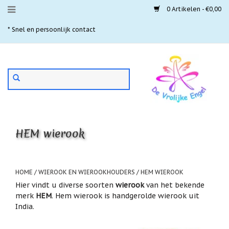
0 Artikelen - €0,00
Menu
* Snel en persoonlijk contact
* 
Aanbiedingen
Gebruik
Nieuwste
de
pijltjes
Laatste
exemplaren
op
en
'Gevallen
neer
engeltjes'
HEM wierook
om
een
Aartsengelen
beschikbaar
resultaat
Akaija
te
HOME
/
WIEROOK EN WIEROOKHOUDERS
/
HEM WIEROOK
hangers
selecteren.
Hier vindt u diverse soorten
wierook
van het bekende
Druk
Beschermengelen
merk
HEM
. Hem wierook is handgerolde wierook uit
op
India.
Enter
Buideltjes
om
Geluk
naar