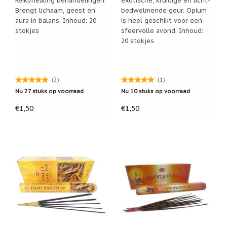
geboortemaand
Brengt lichaam, geest en
bedwelmende geur. Opium
aura in balans. Inhoud: 20
is heel geschikt voor een
Suncatchers
stokjes
sfeervolle avond. Inhoud:
(raamkristal)
20 stokjes
Troost
en
herdenking
(2)
(1)
Vriendschap
Nu 27 stuks op voorraad
Nu 10 stuks op voorraad
Wenskaarten
€1,50
€1,50
door
Paula
Sauerbreij
Wierook
en
wierookhouders
Willow
Tree
Zorgenpoppetjes