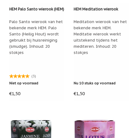
Zoutsteen
artikelen
HEM Palo Santo wierook (HEM)
HEM Meditation wierook
Mijn
Palo Santo wierook van het
Meditation wierook van het
verlanglijstje
bekende merk HEM. Palo
bekende merk HEM.
Santo (Heilig Hout) wordt
Meditatie wierook werkt
Infolinks
gebruikt bij huisreiniging
uitstekend tijdens het
(smudge). Inhoud: 20
mediteren. Inhoud: 20
10
stokjes
stokjes
Redenen.....
Ik
zoek
(3)
een
cadeautje
Niet op voorraad
Nu 10 stuks op voorraad
voor....
€1,50
€1,50
Mijn
verlanglijstje
Webwinkelkeur
-
échte
product
reviews