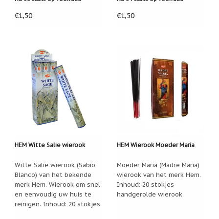
Feestdagen
/
€1,50
€1,50
speciale
dagen
Jim
Shore
Kaarsen,
lichtjes
en
meer...
Kaarten
(Tarot,
Affirmatie,
Orakel)
HEM Witte Salie wierook
HEM Wierook Moeder Maria
Kerst
Witte Salie wierook (Sabio
Moeder Maria (Madre Maria)
Kinderen
Blanco) van het bekende
wierook van het merk Hem.
/
merk Hem. Wierook om snel
Inhoud: 20 stokjes
Baby
en eenvoudig uw huis te
handgerolde wierook.
reinigen. Inhoud: 20 stokjes.
Klavertje
Vier