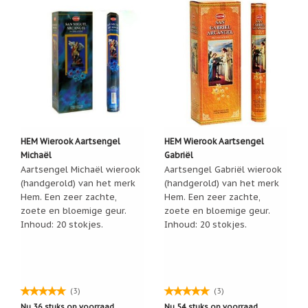
het
Cadeaubonnen
geselecteerde
zoekresultaat
Cadeautjes
onder
te
5
gaan.
euro
Als
u
Communie
met
cadeaus
aanraaktoetsen
werkt,
Christoffel
kunt
HEM Wierook Aartsengel
HEM Wierook Aartsengel
u
Michaël
Gabriël
Dieren
touch-
Aartsengel Michaël wierook
Aartsengel Gabriël wierook
en
(handgerold) van het merk
(handgerold) van het merk
Engelen
swipetekens
beelden
Hem. Een zeer zachte,
Hem. Een zeer zachte,
gebruiken.
zoete en bloemige geur.
zoete en bloemige geur.
Examen
Inhoud: 20 stokjes.
Inhoud: 20 stokjes.
/
juf
/
meester
Familie
(3)
(3)
Nu 36 stuks op voorraad
Nu 54 stuks op voorraad