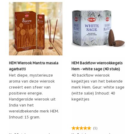
Een
passend
cadeau
bij
verlies
of
rouw:
wanneer
woorden
tekortschieten
De
Lotus
HEM Wierook Mantra masala
HEM Backflow wierookkegels
agarbatti
Hem - white sage (40 stuks)
De
regenboog
Het diepe, mysterieuze
40 backflow wierook
aroma van deze wierook
kegeltjes van het bekende
Nieuws
creeërt een sfeer van
merk Hem. Geur: white sage
positieve energie.
(witte salie) Inhoud: 40
Nieuw:
Handgerolde wierook uit
kegeltjes
fotootje
India van het
van
uw
wereldbekende merk HEM.
cadeauverpakking
Inhoud: 15 gram.
Kralen
en
(1)
spiritualiteit