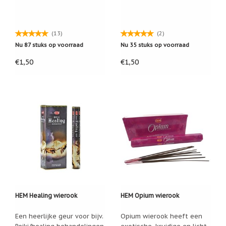
/
Geluk
Muntjes
(13)
(2)
/
Nu 87 stuks op voorraad
Nu 35 stuks op voorraad
Geluksmuntjes
€1,50
€1,50
Oliebranders
en
geur
artikelen
Oost
West
Thuis
Best
Relatiegeschenken
Sleutelhangers
Smudgen
HEM Healing wierook
HEM Opium wierook
(huisreiniging)
Een heerlijke geur voor bijv.
Opium wierook heeft een
Sterrenbeelden
/
Reiki/healing behandelingen.
exotische, kruidige en licht-