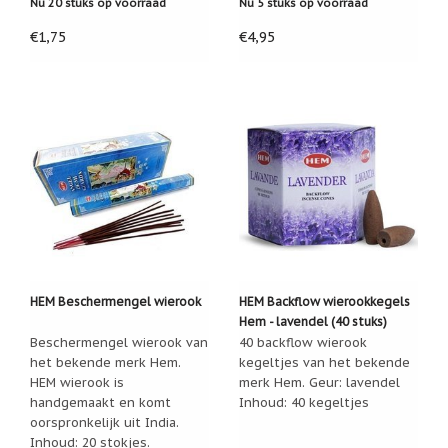
Nu 20 stuks op voorraad
Nu 5 stuks op voorraad
Nieuw:
€1,75
€4,95
betalen
in
3
termijnen!
Verhuizingsuitverkoop
Hulp
nodig
bij
het
vinden
van
een
cadeautje?
Nieuwsbrieven
HEM Beschermengel wierook
HEM Backflow wierookkegels
Hem - lavendel (40 stuks)
Nieuwsbrieven
Beschermengel wierook van
40 backflow wierook
van
De
het bekende merk Hem.
kegeltjes van het bekende
Vrolijke
HEM wierook is
merk Hem. Geur: lavendel
Engel
handgemaakt en komt
Inhoud: 40 kegeltjes
oorspronkelijk uit India.
Inhoud: 20 stokjes.