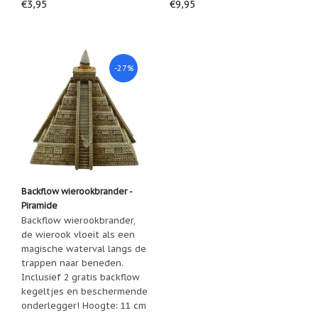
Zoutsteen
€3,95
€9,95
artikelen
Mijn
verlanglijstje
-27%
Infolinks
10
Redenen.....
Ik
zoek
een
cadeautje
Backflow wierookbrander -
voor....
Piramide
Backflow wierookbrander,
Mijn
de wierook vloeit als een
verlanglijstje
magische waterval langs de
trappen naar beneden.
Webwinkelkeur
-
Inclusief 2 gratis backflow
échte
kegeltjes en beschermende
product
onderlegger! Hoogte: 11 cm
reviews