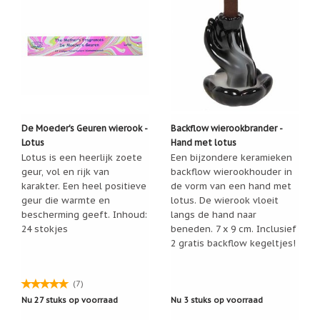
wierookbrander heen "neerdalen". Van de meeste
geboortemaand
materialen is dit met een vochtig doekje te verwijderen.
Suncatchers
Echter raadt De Vrolijke Engel aan om de brander op
(raamkristal)
een ondergrond te zetten die makkelijk te reinigen is.
Indien u niet zeker weet of dit het geval is, kunt u de
Troost
brander het best op een "onderzetter" plaatsen die net
en
herdenking
iets groter is dan de brander zelf. Een plastic matje,
onderzetter, schaaltje, bakje, alles is mogelijk. Dit om
Vriendschap
te voorkomen dat het residu vlekken maakt op een
De Moeder's Geuren wierook -
Backflow wierookbrander -
Lotus
Hand met lotus
mooi tafeltje, kastje, etc.
Wenskaarten
Lotus is een heerlijk zoete
Een bijzondere keramieken
door
geur, vol en rijk van
backflow wierookhouder in
Paula
Sauerbreij
karakter. Een heel positieve
de vorm van een hand met
geur die warmte en
lotus. De wierook vloeit
Wierook
bescherming geeft. Inhoud:
langs de hand naar
en
24 stokjes
beneden. 7 x 9 cm. Inclusief
wierookhouders
2 gratis backflow kegeltjes!
Willow
Tree
(7)
Zorgenpoppetjes
Nu 27 stuks op voorraad
Nu 3 stuks op voorraad