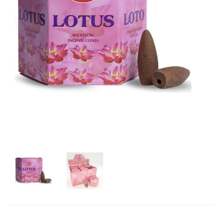
het
Cadeaubonnen
geselecteerde
zoekresultaat
Cadeautjes
onder
te
5
gaan.
euro
Als
u
Communie
met
cadeaus
aanraaktoetsen
werkt,
Christoffel
kunt
u
Dieren
touch-
en
Engelen
swipetekens
beelden
gebruiken.
Examen
/
juf
/
meester
Familie