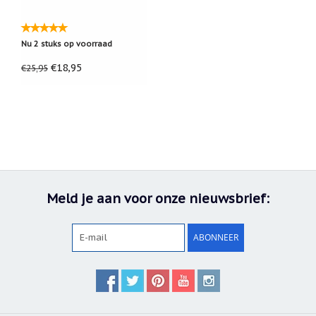
Cadeau
inpakservice
Nu 2 stuks op voorraad
Uitleg
€18,95
en
€25,95
toelichting
Willow
Tree
of
Jim
Shore:
welk
beeldje
past
bij
Meld je aan voor onze nieuwsbrief:
welk
moment?
Mijn
ABONNEER
leven
met
een
webshop
(door
Jade
Jong)