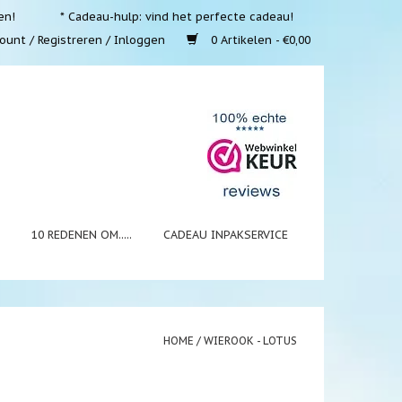
en!
* Cadeau-hulp: vind het perfecte cadeau!
ount / Registreren / Inloggen
0 Artikelen - €0,00
N
10 REDENEN OM.....
CADEAU INPAKSERVICE
HOME
/
WIEROOK - LOTUS