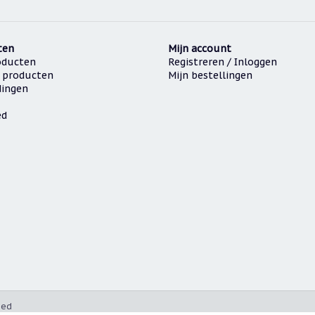
ten
Mijn account
oducten
Registreren / Inloggen
 producten
Mijn bestellingen
dingen
ed
eed