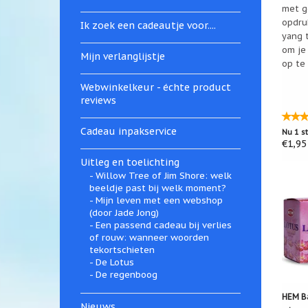
met g
opdru
Ik zoek een cadeautje voor....
yang 
om je
Mijn verlanglijstje
op te
Webwinkelkeur - échte product
reviews
Cadeau inpakservice
Nu 1 s
€1,95
Uitleg en toelichting
Willow Tree of Jim Shore: welk
beeldje past bij welk moment?
Mijn leven met een webshop
(door Jade Jong)
Een passend cadeau bij verlies
of rouw: wanneer woorden
tekortschieten
De Lotus
De regenboog
HEM B
Nieuws