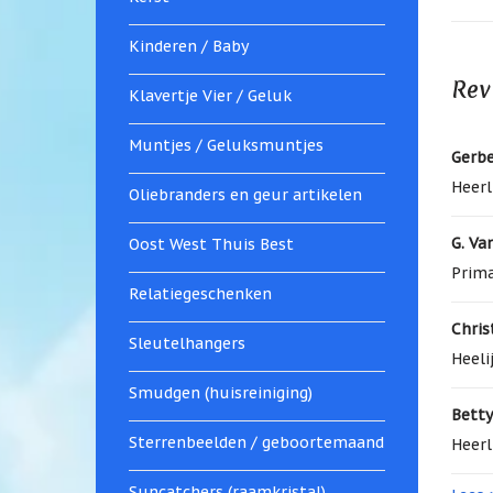
Kinderen / Baby
Rev
Klavertje Vier / Geluk
Muntjes / Geluksmuntjes
Gerb
Heerl
Oliebranders en geur artikelen
G. Va
Oost West Thuis Best
Prima
Relatiegeschenken
Chris
Sleutelhangers
Heeli
Smudgen (huisreiniging)
Betty
Sterrenbeelden / geboortemaand
Heerl
Suncatchers (raamkristal)