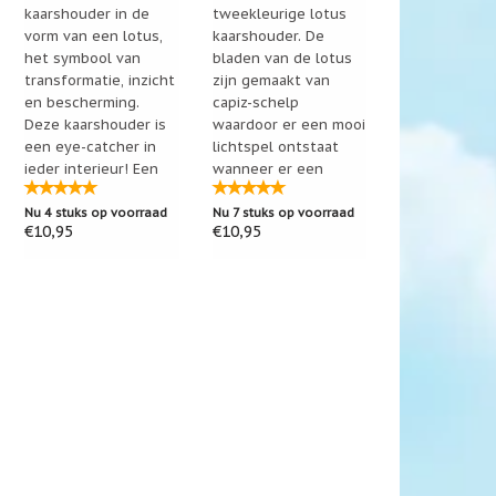
kaarshouder in de
tweekleurige lotus
vorm van een lotus,
kaarshouder. De
het symbool van
bladen van de lotus
transformatie, inzicht
zijn gemaakt van
en bescherming.
capiz-schelp
Deze kaarshouder is
waardoor er een mooi
een eye-catcher in
lichtspel ontstaat
ieder interieur! Een
wanneer er een
mooi cadeau voor
kaarsje in brandt.
jezelf of iemand
Afmeting: diameter
Nu 4 stuks op voorraad
Nu 7 stuks op voorraad
€10,95
€10,95
anders!
13,5 cm