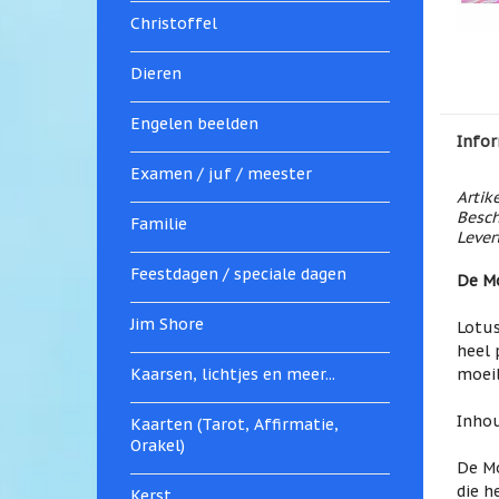
Christoffel
Dieren
Engelen beelden
Infor
Examen / juf / meester
Artik
Besch
Familie
Levert
Feestdagen / speciale dagen
De Mo
Jim Shore
Lotus
heel 
Kaarsen, lichtjes en meer...
moeil
Inhou
Kaarten (Tarot, Affirmatie,
Orakel)
De Mo
die h
Kerst