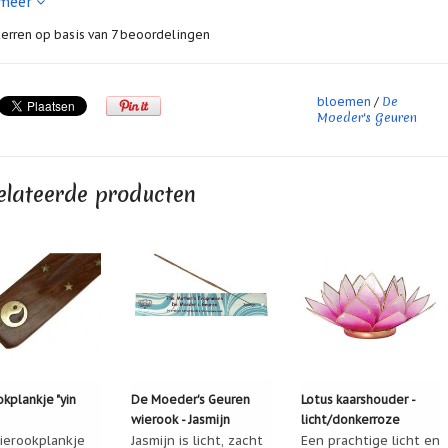
 meer
 Moel
09-02-2021 20:32
aangename wierook.
erren op basis van
7
beoordelingen
h Koning
01-07-2018 16:44
De
bloemen
/
ijke geur
Moeder's Geuren
ique Mulder
27-05-2018 22:07
elateerde producten
eder’s geuren wierook is altijd goed.
kplankje "yin
De Moeder's Geuren
Lotus kaarshouder -
wierook - Jasmijn
licht/donkerroze
ierookplankje
Jasmijn is licht, zacht
(tweekleurig)
Een prachtige licht en