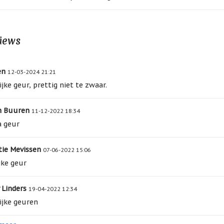
iews
en
12-03-2024 21:21
ijke geur, prettig niet te zwaar.
n Buuren
11-12-2022 18:34
 geur
tie Mevissen
07-06-2022 15:06
jke geur
 Linders
19-04-2022 12:34
ijke geuren