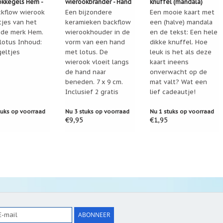
okkegels Hem -
wierookbrander - Hand
knuffel (mandala)
(40 stuks)
ckflow wierook
met lotus
Een bijzondere
Een mooie kaart met
tjes van het
keramieken backflow
een (halve) mandala
de merk Hem.
wierookhouder in de
en de tekst: Een hele
 lotus Inhoud:
vorm van een hand
dikke knuffel. Hoe
geltjes
met lotus. De
leuk is het als deze
wierook vloeit langs
kaart ineens
de hand naar
onverwacht op de
beneden. 7 x 9 cm.
mat valt? Wat een
Inclusief 2 gratis
lief cadeautje!
backflow kegeltjes!
tuks op voorraad
Nu 3 stuks op voorraad
Nu 1 stuks op voorraad
€9,95
€1,95
ABONNEER