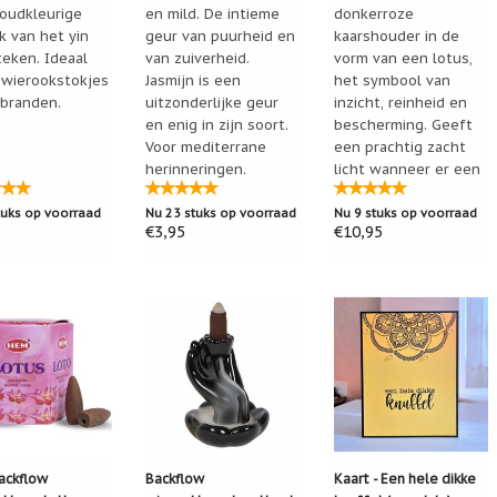
oudkleurige
en mild. De intieme
donkerroze
k van het yin
geur van puurheid en
kaarshouder in de
teken. Ideaal
van zuiverheid.
vorm van een lotus,
 wierookstokjes
Jasmijn is een
het symbool van
 branden.
uitzonderlijke geur
inzicht, reinheid en
en enig in zijn soort.
bescherming. Geeft
Voor mediterrane
een prachtig zacht
herinneringen.
licht wanneer er een
Inhoud: 24 stokjes
kaarsje in brandt!
tuks op voorraad
Nu 23 stuks op voorraad
Nu 9 stuks op voorraad
€3,95
€10,95
ackflow
Backflow
Kaart - Een hele dikke