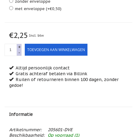
zonder enveloppe
Feestdagen
/
met enveloppe (+€0,50)
speciale
dagen
Jim
€2,25
Shore
Incl. btw
Kaarsen,
+
TOEVOEGEN AAN WINKELWAGEN
lichtjes
-
en
meer...
Altijd persoonlijk contact
Kaarten
Gratis achteraf betalen via Billink
(Tarot,
Ruilen of retourneren binnen 100 dagen, zonder
Affirmatie,
gedoe!
Orakel)
Kerst
Kinderen
/
Informatie
Baby
Artikelnummer:
205601-DVE
Klavertje
Beschikbaarheid:
Op voorraad (1)
Vier