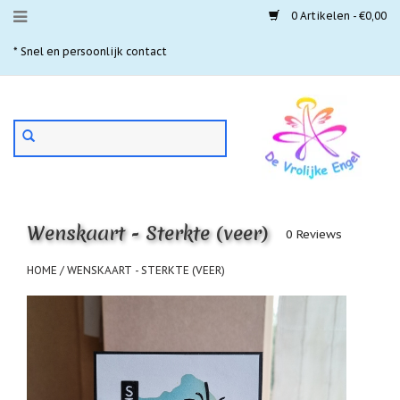
0 Artikelen - €0,00
Menu
* Snel en persoonlijk contact
* 
Aanbiedingen
Gebruik
Nieuwste
de
pijltjes
Laatste
exemplaren
op
en
'Gevallen
neer
engeltjes'
Wenskaart - Sterkte (veer)
om
0 Reviews
een
Aartsengelen
beschikbaar
HOME
/
WENSKAART - STERKTE (VEER)
resultaat
Akaija
te
hangers
selecteren.
Druk
Beschermengelen
op
Enter
Buideltjes
om
Geluk
naar