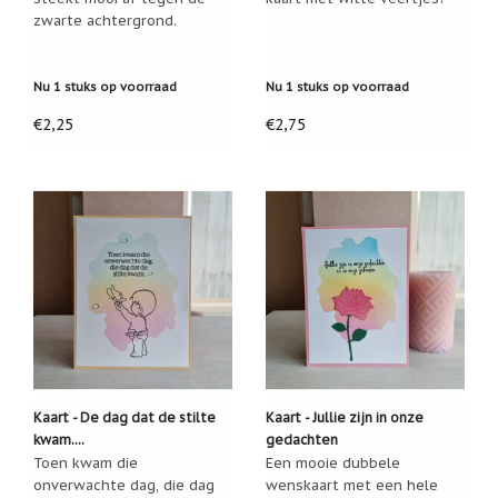
Zoutsteen
kaart en de kaart op de afbeelding!
zwarte achtergrond.
artikelen
Bent u niet tevreden?
Dan mag de kaart terug en krijgt
u uiteraard uw geld terug. Bij De Vrolijke Engel winkelt
Mijn
verlanglijstje
u altijd veilig en zonder risico!
Nu 1 stuks op voorraad
Nu 1 stuks op voorraad
€2,25
€2,75
Infolinks
Ik heb deze kaart met heel veel liefde voor u gemaakt.
Ik hoop dat u hem met net zoveel liefde doorstuurt!
10
Redenen.....
Ik
zoek
een
cadeautje
voor....
Mijn
verlanglijstje
Webwinkelkeur
Kaart - De dag dat de stilte
Kaart - Jullie zijn in onze
-
kwam....
gedachten
échte
Toen kwam die
Een mooie dubbele
product
onverwachte dag, die dag
wenskaart met een hele
reviews