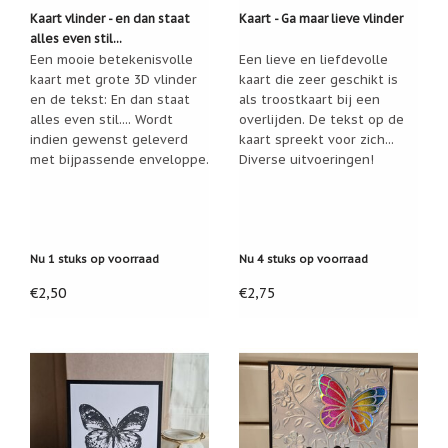
Kaart vlinder - en dan staat
Kaart - Ga maar lieve vlinder
Een
passend
alles even stil...
cadeau
Een mooie betekenisvolle
Een lieve en liefdevolle
bij
kaart met grote 3D vlinder
kaart die zeer geschikt is
verlies
en de tekst: En dan staat
als troostkaart bij een
of
rouw:
alles even stil.... Wordt
overlijden. De tekst op de
wanneer
indien gewenst geleverd
kaart spreekt voor zich...
woorden
met bijpassende enveloppe.
Diverse uitvoeringen!
tekortschieten
De
Lotus
De
regenboog
Nu 1 stuks op voorraad
Nu 4 stuks op voorraad
Nieuws
€2,50
€2,75
Nieuw:
fotootje
van
uw
cadeauverpakking
Kralen
en
spiritualiteit