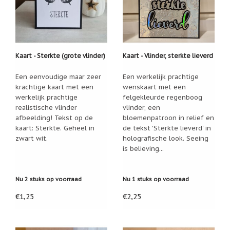
Nieuw:
betalen
in
3
termijnen!
Kaart - Sterkte (grote vlinder)
Kaart - Vlinder, sterkte lieverd
Verhuizingsuitverkoop
Hulp
Een eenvoudige maar zeer
Een werkelijk prachtige
nodig
krachtige kaart met een
wenskaart met een
bij
het
werkelijk prachtige
felgekleurde regenboog
vinden
realistische vlinder
vlinder, een
van
afbeelding! Tekst op de
bloemenpatroon in relief en
een
kaart: Sterkte. Geheel in
de tekst 'Sterkte lieverd' in
cadeautje?
zwart wit.
holografische look. Seeing
is believing...
Nieuwsbrieven
Nieuwsbrieven
van
Nu 2 stuks op voorraad
Nu 1 stuks op voorraad
De
Vrolijke
€1,25
€2,25
Engel