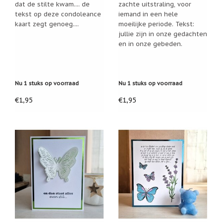
dat de stilte kwam.... de
zachte uitstraling, voor
Cadeau
tekst op deze condoleance
iemand in een hele
inpakservice
kaart zegt genoeg....
moeilijke periode. Tekst:
jullie zijn in onze gedachten
Uitleg
en in onze gebeden.
en
toelichting
Willow
Tree
Nu 1 stuks op voorraad
Nu 1 stuks op voorraad
of
Jim
€1,95
€1,95
Shore:
welk
beeldje
past
bij
welk
moment?
Mijn
leven
met
een
webshop
(door
Jade
Jong)