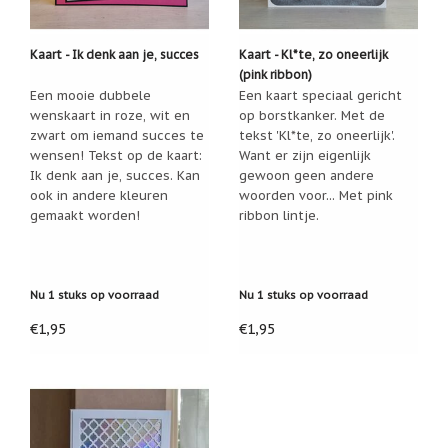
Cadeau
inpakservice
Kaart - Ik denk aan je, succes
Kaart - Kl*te, zo oneerlijk
(pink ribbon)
Uitleg
Een mooie dubbele
Een kaart speciaal gericht
en
toelichting
wenskaart in roze, wit en
op borstkanker. Met de
zwart om iemand succes te
tekst 'Kl*te, zo oneerlijk'.
Willow
wensen! Tekst op de kaart:
Want er zijn eigenlijk
Tree
Ik denk aan je, succes. Kan
gewoon geen andere
of
Jim
ook in andere kleuren
woorden voor... Met pink
Shore:
gemaakt worden!
ribbon lintje.
welk
beeldje
past
bij
welk
Nu 1 stuks op voorraad
Nu 1 stuks op voorraad
moment?
€1,95
€1,95
Mijn
leven
met
een
webshop
(door
Jade
Jong)