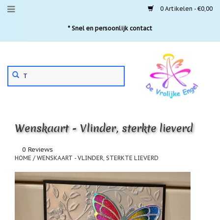
0 Artikelen - €0,00
Menu
* Snel en persoonlijk contact
Aanbiedingen
Gebruik
Nieuwste
de
pijltjes
Laatste
exemplaren
op
en
'Gevallen
neer
engeltjes'
Wenskaart - Vlinder, sterkte lieverd
om
een
Aartsengelen
beschikbaar
0 Reviews
resultaat
HOME
/
WENSKAART - VLINDER, STERKTE LIEVERD
Akaija
te
hangers
selecteren.
Druk
Beschermengelen
op
Enter
Buideltjes
om
Geluk
naar