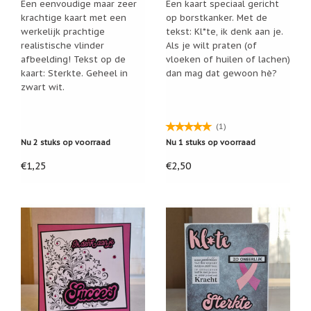
Zoutsteen
Een eenvoudige maar zeer
Een kaart speciaal gericht
eigenaar van De Vrolijke Engel
. De kaart die u ontvangt
artikelen
krachtige kaart met een
op borstkanker. Met de
is dus uniek, met als extraatje dat deze met heel veel
werkelijk prachtige
tekst: Kl*te, ik denk aan je.
liefde en aandacht gemaakt is, met de visie van De
Mijn
realistische vlinder
Als je wilt praten (of
Vrolijke Engel altijd voorop.
verlanglijstje
afbeelding! Tekst op de
vloeken of huilen of lachen)
Ik heb deze kaart met heel veel liefde voor u gemaakt.
kaart: Sterkte. Geheel in
dan mag dat gewoon hè?
Ik hoop dat u hem met net zoveel liefde doorstuurt
zwart wit.
Infolinks
aan iemand die deze mooie kaart kan gebruiken!
10
Redenen.....
(1)
Nu 2 stuks op voorraad
Nu 1 stuks op voorraad
Ik
zoek
€1,25
€2,50
een
cadeautje
voor....
Mijn
verlanglijstje
Webwinkelkeur
-
échte
product
reviews