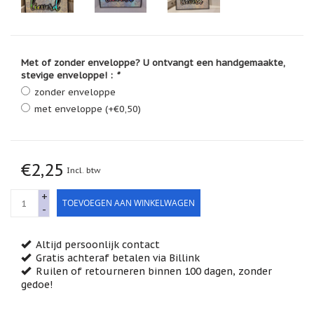
Feestdagen
/
speciale
dagen
Met of zonder enveloppe? U ontvangt een handgemaakte,
Jim
stevige enveloppe! :
*
Shore
zonder enveloppe
Kaarsen,
met enveloppe (+€0,50)
lichtjes
en
meer...
Kaarten
€2,25
Incl. btw
(Tarot,
Affirmatie,
+
Orakel)
TOEVOEGEN AAN WINKELWAGEN
-
Kerst
Altijd persoonlijk contact
Kinderen
Gratis achteraf betalen via Billink
/
Ruilen of retourneren binnen 100 dagen, zonder
Baby
gedoe!
Klavertje
Vier