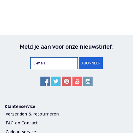
Nieuw:
betalen
in
3
termijnen!
Verhuizingsuitverkoop
Hulp
Meld je aan voor onze nieuwsbrief:
nodig
bij
het
vinden
ABONNEER
van
een
cadeautje?
Nieuwsbrieven
Nieuwsbrieven
van
Klantenservice
De
Vrolijke
Verzenden & retourneren
Engel
FAQ en Contact
Cadeau service