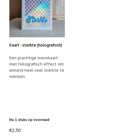
Een
passend
cadeau
bij
verlies
of
rouw:
wanneer
Kaart - sterkte (holografisch)
woorden
tekortschieten
Een prachtige wenskaart
De
Lotus
met holografisch effect om
iemand heel veel sterkte te
De
wensen.
regenboog
Nieuws
Nieuw:
fotootje
van
uw
Nu 1 stuks op voorraad
cadeauverpakking
Kralen
€2,50
en
spiritualiteit