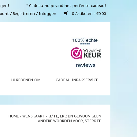
ngen!
* Cadeau-hulp: vind het perfecte cadeau!
ount / Registreren / Inloggen
0 Artikelen - €0,00
N
10 REDENEN OM.....
CADEAU INPAKSERVICE
HOME
/
WENSKAART - KL*TE, ER ZIJN GEWOON GEEN
ANDERE WOORDEN VOOR, STERKTE