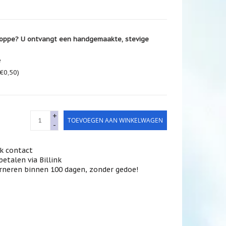
oppe? U ontvangt een handgemaakte, stevige
e
€0,50)
+
TOEVOEGEN AAN WINKELWAGEN
-
jk contact
betalen via Billink
rneren binnen 100 dagen, zonder gedoe!