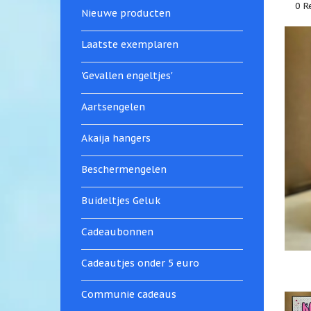
0 R
Nieuwe producten
Laatste exemplaren
'Gevallen engeltjes'
Aartsengelen
Akaija hangers
Beschermengelen
Buideltjes Geluk
Cadeaubonnen
Cadeautjes onder 5 euro
Communie cadeaus