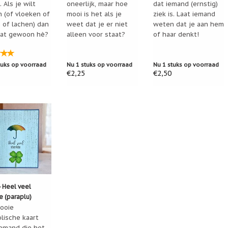
. Als je wilt
oneerlijk, maar hoe
dat iemand (ernstig)
n (of vloeken of
mooi is het als je
ziek is. Laat iemand
 of lachen) dan
weet dat je er niet
weten dat je aan hem
at gewoon hè?
alleen voor staat?
of haar denkt!
tuks op voorraad
Nu 1 stuks op voorraad
Nu 1 stuks op voorraad
€2,25
€2,50
- Heel veel
e (paraplu)
ooie
lische kaart
iemand die het