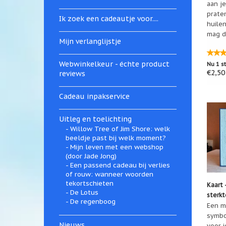
aan je
prate
Ik zoek een cadeautje voor....
huilen
mag d
Mijn verlanglijstje
Webwinkelkeur - échte product
Nu 1 s
€2,50
reviews
Cadeau inpakservice
Uitleg en toelichting
Willow Tree of Jim Shore: welk
beeldje past bij welk moment?
Mijn leven met een webshop
(door Jade Jong)
Een passend cadeau bij verlies
of rouw: wanneer woorden
tekortschieten
Kaart 
De Lotus
sterkt
De regenboog
Een m
symbo
Nieuws
voor 