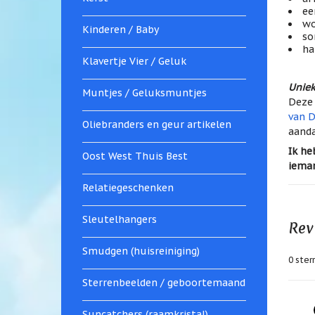
ee
wo
Kinderen / Baby
so
ha
Klavertje Vier / Geluk
Unie
Muntjes / Geluksmuntjes
Deze 
van D
Oliebranders en geur artikelen
aanda
Ik he
Oost West Thuis Best
ieman
Relatiegeschenken
Sleutelhangers
Rev
Smudgen (huisreiniging)
0
sterr
Sterrenbeelden / geboortemaand
Suncatchers (raamkristal)