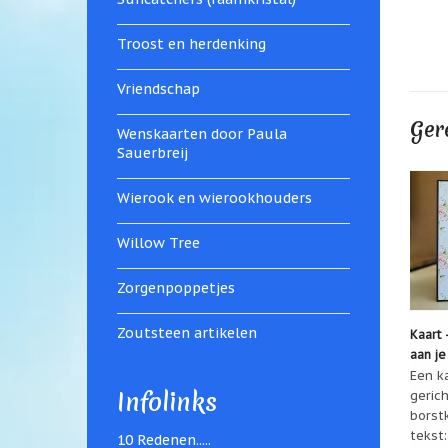
Troost en herdenking
Vriendschap
Ger
Wenskaarten door Paula
Sauerbreij
Wierook en wierookhouders
Willow Tree
Zorgenpoppetjes
Zoutsteen artikelen
Kaart -
aan je
Een ka
Infolinks
geric
borst
tekst:
10 Redenen.....