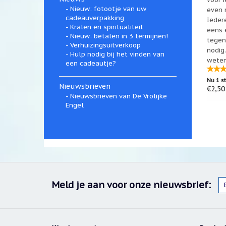
Nieuw: fotootje van uw
even m
cadeauverpakking
Ieder
Kralen en spiritualiteit
eens 
Nieuw: betalen in 3 termijnen!
tegen
Verhuizingsuitverkoop
nodig.
Hulp nodig bij het vinden van
weten
een cadeautje?
ieman
Nu 1 s
Nieuwsbrieven
€2,50
Nieuwsbrieven van De Vrolijke
Engel
Meld je aan voor onze nieuwsbrief: