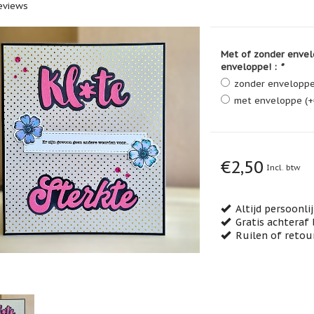
eviews
Met of zonder envel
enveloppe! :
*
zonder envelopp
met enveloppe (+
€2,50
Incl. btw
Altijd persoonli
Gratis achteraf 
Ruilen of retou