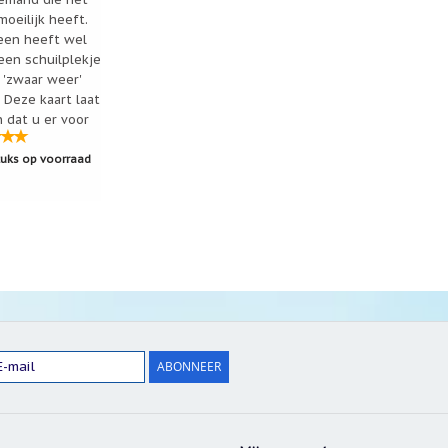
oeilijk heeft.
een heeft wel
een schuilplekje
 'zwaar weer'
 Deze kaart laat
 dat u er voor
d bent!
tuks op voorraad
ABONNEER