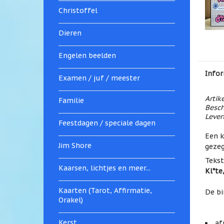
Christoffel
Dieren
Engelen beelden
Infor
Examen / juf / meester
Artik
Familie
Besch
Levert
Feestdagen / speciale dagen
Een k
Jim Shore
gezeg
Tekst
Kaarsen, lichtjes en meer...
Kl*te
Kaarten (Tarot, Affirmatie,
De bi
Orakel)
Kerst
af