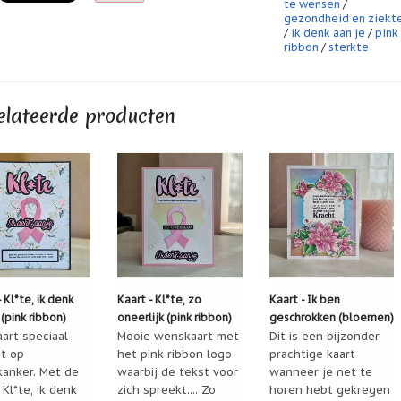
te wensen
/
gezondheid en ziekt
/
ik denk aan je
/
pink
ribbon
/
sterkte
elateerde producten
 Kl*te, ik denk
Kaart - Kl*te, zo
Kaart - Ik ben
 (pink ribbon)
oneerlijk (pink ribbon)
geschrokken (bloemen)
art speciaal
Mooie wenskaart met
Dit is een bijzonder
ht op
het pink ribbon logo
prachtige kaart
kanker. Met de
waarbij de tekst voor
wanneer je net te
 Kl*te, ik denk
zich spreekt.... Zo
horen hebt gekregen