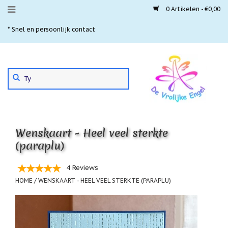
0 Artikelen - €0,00
Menu
* Snel en persoonlijk contact
* 
Aanbiedingen
Gebruik
Nieuwste
de
pijltjes
Laatste
exemplaren
op
en
'Gevallen
neer
engeltjes'
Wenskaart - Heel veel sterkte
om
een
(paraplu)
Aartsengelen
beschikbaar
resultaat
Akaija
4 Reviews
te
hangers
selecteren.
HOME
/
WENSKAART - HEEL VEEL STERKTE (PARAPLU)
Druk
Beschermengelen
op
Enter
Buideltjes
om
Geluk
naar