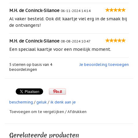
impact!
geboortemaand
handgemaakt door Paula Sauerbreij dus uniek
M.H. de Coninck-Silanoe
06-11-2024 14:14
ontwerp!
Suncatchers
Al vaker besteld. Ook dit kaartje viel erg in de smaak bij
(raamkristal)
de ontvangers!
Uniek en handgemaakt!
Troost
en
Deze kaarten worden stuk voor stuk met de grootste
M.H. de Coninck-Silanoe
herdenking
08-08-2024 10:47
precisie handgemaakt door
Paula Sauerbreij, mede-
Een speciaal kaartje voor een moeilijk moment.
eigenaar van De Vrolijke Engel
. De kaart die u ontvangt
Vriendschap
is dus uniek, met als extraatje dat deze met heel veel
liefde en aandacht gemaakt is, met de visie van De
Wenskaarten
5
sterren op basis van
4
Je beoordeling toevoegen
door
Vrolijke Engel altijd voorop.
beoordelingen
Paula
Sauerbreij
Ik heb deze kaart met heel veel liefde voor u gemaakt.
Wierook
Ik hoop dat u hem met net zoveel liefde doorstuurt
en
aan iemand die deze mooie kaart goed kan gebruiken...
wierookhouders
bescherming
/
geluk
/
ik denk aan je
Willow
Toevoegen om te vergelijken
/
Afdrukken
Tree
Zorgenpoppetjes
Gerelateerde producten