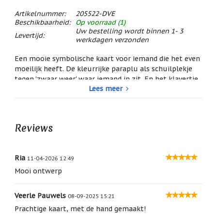
/
Geluk
Artikelnummer:
205522-DVE
Beschikbaarheid:
Op voorraad (1)
Muntjes
Uw bestelling wordt binnen 1- 3
Levertijd:
/
werkdagen verzonden
Geluksmuntjes
Een mooie symbolische kaart voor iemand die het even
Oliebranders
moeilijk heeft. De kleurrijke paraplu als schuilplekje
en
tegen 'zwaar weer' waar iemand in zit. En het klavertje
geur
artikelen
Lees meer
vier voor een beetje extra geluk...
Met deze kaart laat u weten dat u er voor iemand bent!
Oost
Tekst op de kaart:
West
Thuis
Heel veel sterkte
Reviews
Best
De binnenkant van de kaart is uiteraard leeg zodat u
Relatiegeschenken
daar zelf een boodschap in kunt schrijven.
Ria
11-04-2026 12:49
Sleutelhangers
afmeting: ca. 11,5 x 15,5 cm
Mooi ontwerp
een dubbele kaart dus binnenin ruimte voor een
Smudgen
eigen tekst
(huisreiniging)
Veerle Pauwels
wordt indien gewenst geleverd met bijpassende
08-09-2025 15:21
enveloppe
Sterrenbeelden
Prachtige kaart, met de hand gemaakt!
een kaartje is een klein cadeautje met een grote
/