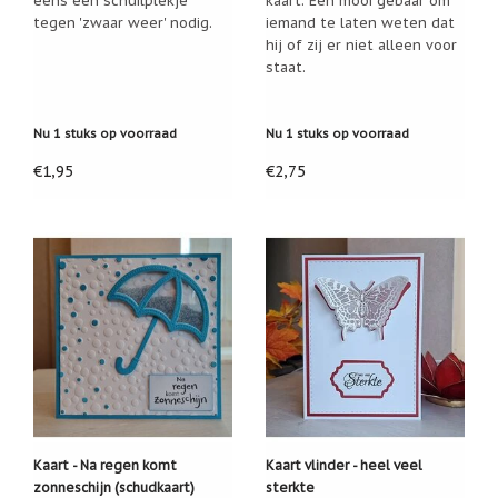
eens een schuilplekje
kaart. Een mooi gebaar om
Een
tegen 'zwaar weer' nodig.
iemand te laten weten dat
passend
hij of zij er niet alleen voor
cadeau
staat.
bij
verlies
of
rouw:
Nu 1 stuks op voorraad
Nu 1 stuks op voorraad
wanneer
woorden
€1,95
€2,75
tekortschieten
De
Lotus
De
regenboog
Nieuws
Nieuw:
fotootje
van
uw
cadeauverpakking
Kralen
Kaart - Na regen komt
Kaart vlinder - heel veel
en
zonneschijn (schudkaart)
sterkte
spiritualiteit