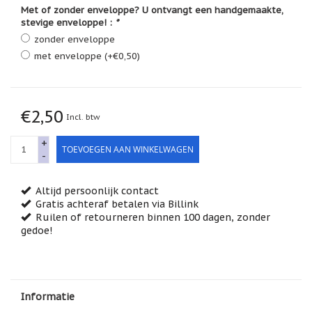
Feestdagen
Met of zonder enveloppe? U ontvangt een handgemaakte,
/
stevige enveloppe! :
*
speciale
zonder enveloppe
dagen
met enveloppe (+€0,50)
Jim
Shore
Kaarsen,
€2,50
lichtjes
Incl. btw
en
meer...
+
TOEVOEGEN AAN WINKELWAGEN
-
Kaarten
(Tarot,
Affirmatie,
Altijd persoonlijk contact
Orakel)
Gratis achteraf betalen via Billink
Ruilen of retourneren binnen 100 dagen, zonder
Kerst
gedoe!
Kinderen
/
Baby
Informatie
Klavertje
Vier