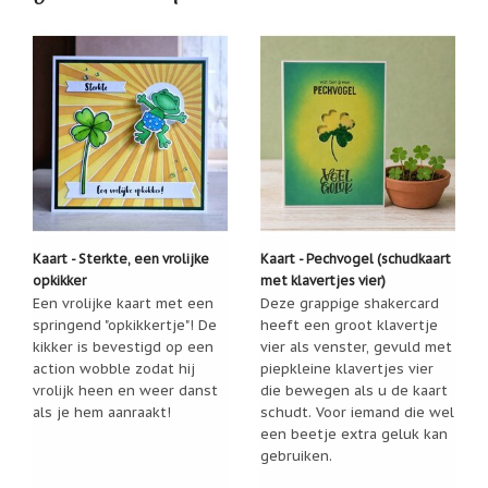
Zoutsteen
artikelen
Mijn
verlanglijstje
Infolinks
10
Redenen.....
Ik
zoek
Kaart - Sterkte, een vrolijke
Kaart - Pechvogel (schudkaart
een
opkikker
met klavertjes vier)
cadeautje
Een vrolijke kaart met een
Deze grappige shakercard
voor....
springend "opkikkertje"! De
heeft een groot klavertje
kikker is bevestigd op een
vier als venster, gevuld met
Mijn
verlanglijstje
action wobble zodat hij
piepkleine klavertjes vier
vrolijk heen en weer danst
die bewegen als u de kaart
Webwinkelkeur
als je hem aanraakt!
schudt. Voor iemand die wel
-
een beetje extra geluk kan
échte
gebruiken.
product
reviews