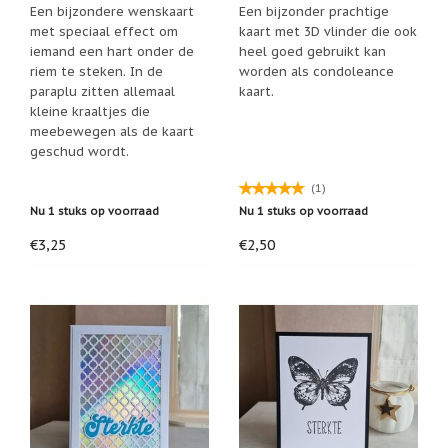
Een bijzondere wenskaart
Een bijzonder prachtige
Nieuw:
met speciaal effect om
kaart met 3D vlinder die ook
betalen
iemand een hart onder de
heel goed gebruikt kan
in
riem te steken. In de
worden als condoleance
3
termijnen!
paraplu zitten allemaal
kaart.
kleine kraaltjes die
Verhuizingsuitverkoop
meebewegen als de kaart
Hulp
geschud wordt.
nodig
bij
het
(1)
vinden
Nu 1 stuks op voorraad
Nu 1 stuks op voorraad
van
een
€3,25
€2,50
cadeautje?
Nieuwsbrieven
Nieuwsbrieven
van
De
Vrolijke
Engel