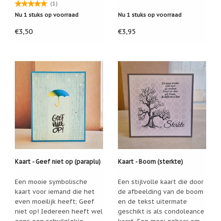
(1)
Cadeau
Nu 1 stuks op voorraad
Nu 1 stuks op voorraad
inpakservice
€3,50
€3,95
Uitleg
en
toelichting
Willow
Tree
of
Jim
Shore:
welk
beeldje
past
bij
welk
moment?
Kaart - Geef niet op (paraplu)
Kaart - Boom (sterkte)
Mijn
leven
met
Een mooie symbolische
Een stijlvolle kaart die door
een
kaart voor iemand die het
de afbeelding van de boom
webshop
even moeilijk heeft; Geef
en de tekst uitermate
(door
Jade
niet op! Iedereen heeft wel
geschikt is als condoleance
Jong)