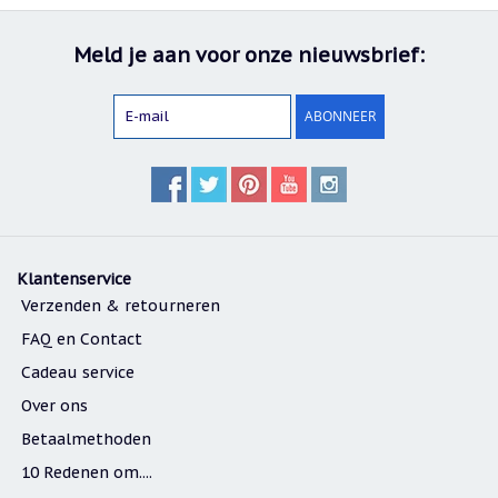
Nieuw:
betalen
Meld je aan voor onze nieuwsbrief:
in
3
termijnen!
ABONNEER
Verhuizingsuitverkoop
Hulp
nodig
bij
het
vinden
van
een
Klantenservice
cadeautje?
Verzenden & retourneren
Nieuwsbrieven
FAQ en Contact
Nieuwsbrieven
Cadeau service
van
De
Over ons
Vrolijke
Engel
Betaalmethoden
10 Redenen om....