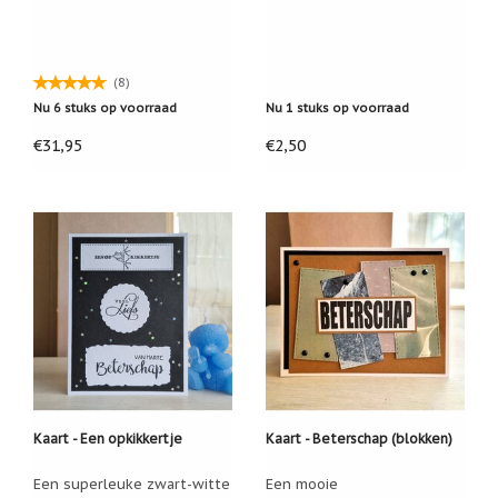
Zoutsteen
artikelen
Mijn
verlanglijstje
(8)
Nu 6 stuks op voorraad
Nu 1 stuks op voorraad
Infolinks
€31,95
€2,50
10
Redenen.....
Ik
zoek
een
cadeautje
voor....
Mijn
verlanglijstje
Webwinkelkeur
-
Kaart - Een opkikkertje
Kaart - Beterschap (blokken)
échte
product
Een superleuke zwart-witte
Een mooie
reviews