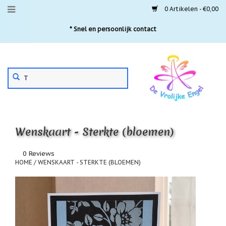
0 Artikelen - €0,00
Menu
* Snel en persoonlijk contact
Aanbiedingen
Gebruik
Nieuwste
de
pijltjes
Laatste
exemplaren
op
en
'Gevallen
neer
engeltjes'
Wenskaart - Sterkte (bloemen)
om
een
Aartsengelen
beschikbaar
0 Reviews
resultaat
HOME
/
WENSKAART - STERKTE (BLOEMEN)
Akaija
te
hangers
selecteren.
Druk
Beschermengelen
op
Enter
Buideltjes
om
Geluk
naar