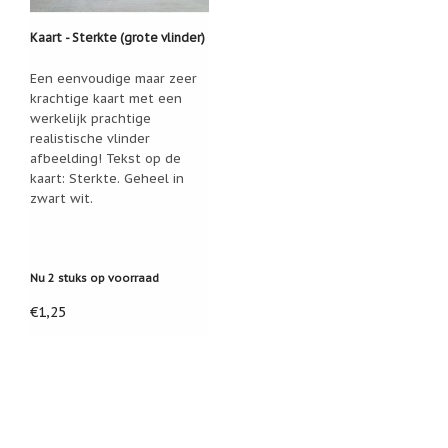
Een
passend
Kaart - Sterkte (grote vlinder)
cadeau
bij
Een eenvoudige maar zeer
verlies
krachtige kaart met een
of
rouw:
werkelijk prachtige
wanneer
realistische vlinder
woorden
afbeelding! Tekst op de
tekortschieten
kaart: Sterkte. Geheel in
De
zwart wit.
Lotus
De
regenboog
Nu 2 stuks op voorraad
Nieuws
€1,25
Nieuw:
fotootje
van
uw
cadeauverpakking
Kralen
en
spiritualiteit