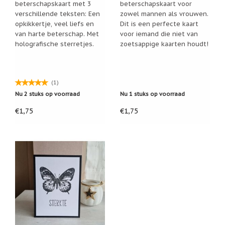
beterschapskaart met 3
beterschapskaart voor
Cadeau
verschillende teksten: Een
zowel mannen als vrouwen.
inpakservice
opkikkertje, veel liefs en
Dit is een perfecte kaart
van harte beterschap. Met
voor iemand die niet van
Uitleg
holografische sterretjes.
zoetsappige kaarten houdt!
en
toelichting
Willow
Tree
(1)
of
Nu 2 stuks op voorraad
Nu 1 stuks op voorraad
Jim
Shore:
€1,75
€1,75
welk
beeldje
past
bij
welk
moment?
Mijn
leven
met
een
webshop
(door
Jade
Jong)