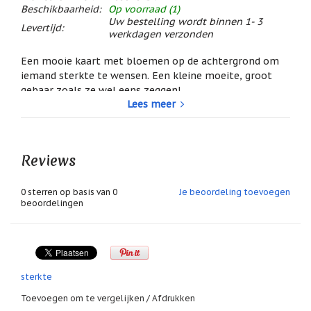
/
Beschikbaarheid:
Op voorraad (1)
Geluk
Uw bestelling wordt binnen 1- 3
Levertijd:
werkdagen verzonden
Muntjes
/
Een mooie kaart met bloemen op de achtergrond om
Geluksmuntjes
iemand sterkte te wensen. Een kleine moeite, groot
gebaar zoals ze wel eens zeggen!
Oliebranders
en
Lees meer
Tekst op de kaart:
geur
Sterkte
artikelen
De binnenkant van de kaart is uiteraard leeg zodat u
Oost
daar zelf een boodschap in kunt schrijven.
Reviews
West
Thuis
Best
afmeting: ca. 11 x 15 cm
0
sterren op basis van
0
Je beoordeling toevoegen
een dubbele kaart dus binnenin ruimte voor een
beoordelingen
Relatiegeschenken
eigen tekst
wordt indien gewenst geleverd met bijpassende
Sleutelhangers
enveloppe
omdat een kaartje altijd erg gewaardeerd wordt!
Smudgen
handgemaakt door Paula Sauerbreij dus uniek
(huisreiniging)
ontwerp!
sterkte
Sterrenbeelden
Toevoegen om te vergelijken
/
Afdrukken
/