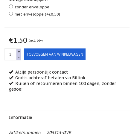
Feestdagen
zonder enveloppe
/
speciale
met enveloppe (+€0,50)
dagen
Jim
Shore
€1,50
Incl. btw
Kaarsen,
lichtjes
+
TOEVOEGEN AAN WINKELWAGEN
en
-
meer...
Kaarten
Altijd persoonlijk contact
(Tarot,
Gratis achteraf betalen via Billink
Affirmatie,
Ruilen of retourneren binnen 100 dagen, zonder
Orakel)
gedoe!
Kerst
Kinderen
/
Baby
Informatie
Klavertje
Vier
Artikelnummer:
205515-DVE