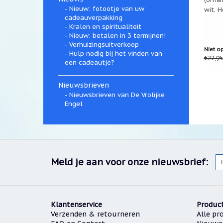
Nieuw: fotootje van uw
wit. H
cadeauverpakking
Kralen en spiritualiteit
Nieuw: betalen in 3 termijnen!
Verhuizingsuitverkoop
Niet o
Hulp nodig bij het vinden van
€22,95
een cadeautje?
Nieuwsbrieven
Nieuwsbrieven van De Vrolijke
Engel
Meld je aan voor onze nieuwsbrief:
Klantenservice
Produc
Verzenden & retourneren
Alle pr