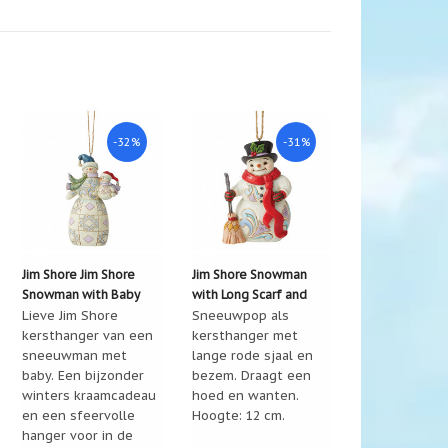
-32%
-31%
Jim Shore Jim Shore
Jim Shore Snowman
Snowman with Baby
with Long Scarf and
kersthanger
Lieve Jim Shore
broom ornament
Sneeuwpop als
kersthanger van een
kersthanger met
sneeuwman met
lange rode sjaal en
baby. Een bijzonder
bezem. Draagt een
winters kraamcadeau
hoed en wanten.
en een sfeervolle
Hoogte: 12 cm.
hanger voor in de