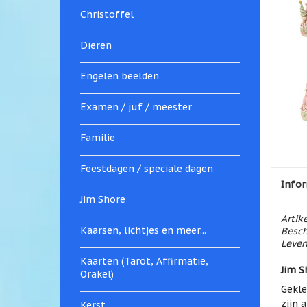
Christoffel
Dieren
Engelen beelden
Examen / juf / meester
Familie
Feestdagen / speciale dagen
Infor
Jim Shore
Artik
Kaarsen, lichtjes en meer...
Besch
Levert
Kaarten (Tarot, Affirmatie,
Jim S
Orakel)
Gekle
zijn 
Kerst