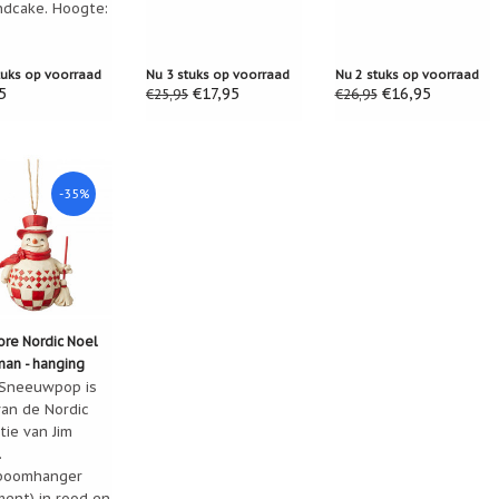
ndcake. Hoogte:
.
tuks op voorraad
Nu 3 stuks op voorraad
Nu 2 stuks op voorraad
5
€17,95
€16,95
€25,95
€26,95
-35%
ore Nordic Noel
an - hanging
ent
Sneeuwpop is
van de Nordic
tie van Jim
.
boomhanger
ment) in rood en