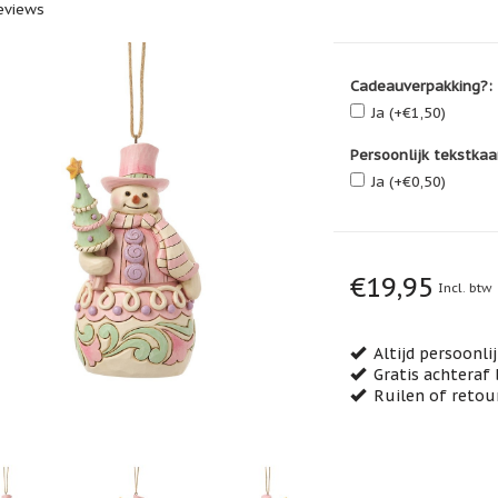
eviews
Cadeauverpakking?:
Ja (+€1,50)
Persoonlijk tekstkaa
Ja (+€0,50)
€19,95
Incl. btw
Altijd persoonli
Gratis achteraf 
Ruilen of retou