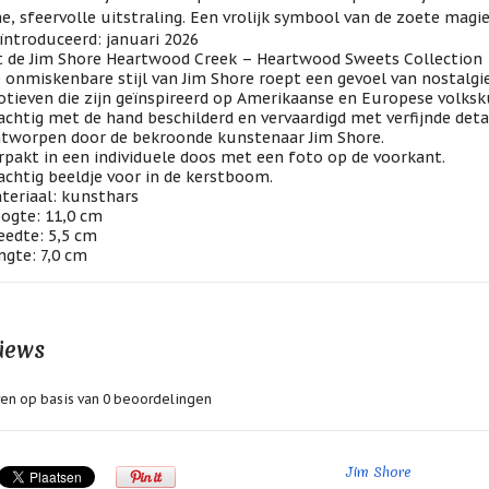
, sfeervolle uitstraling. Een vrolijk symbool van de zoete magie
ïntroduceerd: januari 2026
t de Jim Shore Heartwood Creek – Heartwood Sweets Collection
 onmiskenbare stijl van Jim Shore roept een gevoel van nostalgi
tieven die zijn geïnspireerd op Amerikaanse en Europese volksk
achtig met de hand beschilderd en vervaardigd met verfijnde deta
tworpen door de bekroonde kunstenaar Jim Shore.
rpakt in een individuele doos met een foto op de voorkant.
achtig beeldje voor in de kerstboom.
teriaal: kunsthars
ogte: 11,0 cm
eedte: 5,5 cm
ngte: 7,0 cm
iews
en op basis van
0
beoordelingen
Jim Shore