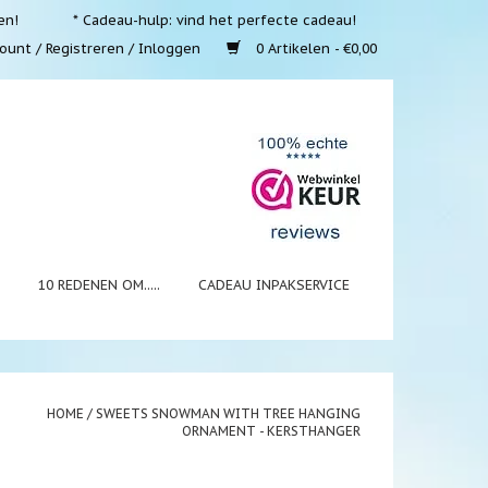
en!
* Cadeau-hulp: vind het perfecte cadeau!
ount / Registreren / Inloggen
0 Artikelen - €0,00
N
10 REDENEN OM.....
CADEAU INPAKSERVICE
HOME
/
SWEETS SNOWMAN WITH TREE HANGING
ORNAMENT - KERSTHANGER