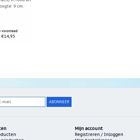
oogte: 9 cm.
p voorraad
€14,95
ABONNEER
ten
Mijn account
oducten
Registreren / Inloggen