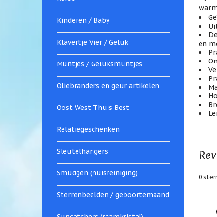
warme
Ge
Kinderen / Baby
Ui
De
Klavertje Vier / Geluk
en mo
Pr
On
Muntjes / Geluksmuntjes
Ve
Pr
Oliebranders en geur artikelen
Ma
Ho
Br
Oost West Thuis Best
Le
Relatiegeschenken
Sleutelhangers
Rev
Smudgen (huisreiniging)
0
sterr
Sterrenbeelden / geboortemaand
Suncatchers (raamkristal)