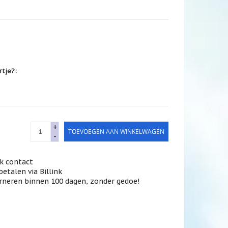
rtje?:
+
TOEVOEGEN AAN WINKELWAGEN
-
jk contact
betalen via Billink
rneren binnen 100 dagen, zonder gedoe!