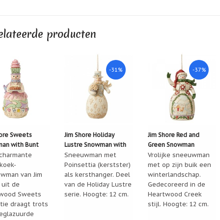
elateerde producten
-31%
-37%
hore Sweets
Jim Shore Holiday
Jim Shore Red and
an with Bunt
Lustre Snowman with
Green Snowman
charmante
Poinsettia ornament
Sneeuwman met
Hanging Ornament
Vrolijke sneeuwman
koek-
Poinsettia (kerstster)
met op zijn buik een
wman van Jim
als kersthanger. Deel
winterlandschap.
 uit de
van de Holiday Lustre
Gedecoreerd in de
wood Sweets
serie. Hoogte: 12 cm.
Heartwood Creek
tie draagt trots
stijl. Hoogte: 12 cm.
eglazuurde