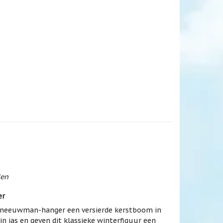
den
er
 sneeuwman-hanger een versierde kerstboom in
jn jas en geven dit klassieke winterfiguur een