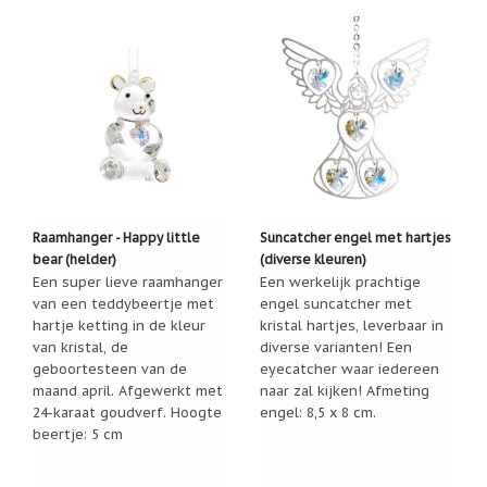
Nieuw:
betalen
in
3
termijnen!
Verhuizingsuitverkoop
Hulp
nodig
bij
het
vinden
van
Raamhanger - Happy little
Suncatcher engel met hartjes
een
bear (helder)
(diverse kleuren)
cadeautje?
Een super lieve raamhanger
Een werkelijk prachtige
van een teddybeertje met
engel suncatcher met
Nieuwsbrieven
hartje ketting in de kleur
kristal hartjes, leverbaar in
van kristal, de
diverse varianten! Een
Nieuwsbrieven
geboortesteen van de
eyecatcher waar iedereen
van
De
maand april. Afgewerkt met
naar zal kijken! Afmeting
Vrolijke
24-karaat goudverf. Hoogte
engel: 8,5 x 8 cm.
Engel
beertje: 5 cm