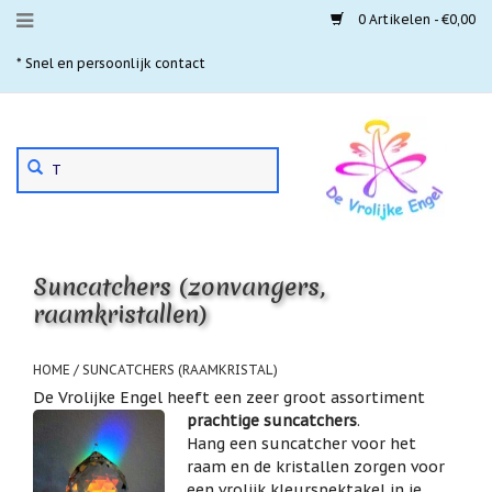
0 Artikelen - €0,00
Menu
* Snel en persoonlijk contact
* 
Aanbiedingen
Gebruik
Nieuwste
de
pijltjes
Laatste
exemplaren
op
en
'Gevallen
neer
engeltjes'
Suncatchers (zonvangers,
om
een
raamkristallen)
Aartsengelen
beschikbaar
resultaat
Akaija
te
HOME
/
SUNCATCHERS (RAAMKRISTAL)
hangers
selecteren.
De Vrolijke Engel heeft een zeer groot assortiment
Druk
Beschermengelen
prachtige suncatchers
.
op
Hang een suncatcher voor het
Enter
Buideltjes
raam en de kristallen zorgen voor
om
Geluk
naar
een vrolijk kleurspektakel in je