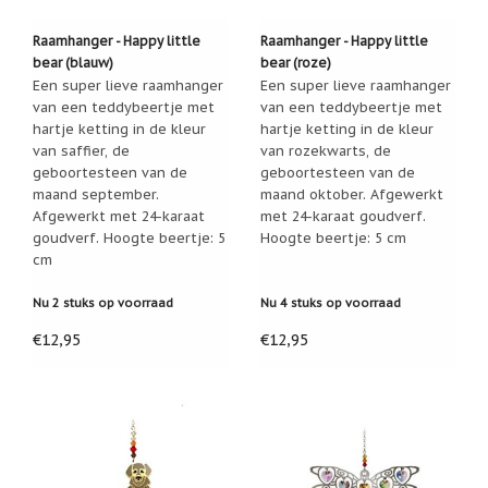
Cadeau
Raamhanger - Happy little
Raamhanger - Happy little
inpakservice
bear (blauw)
bear (roze)
Een super lieve raamhanger
Een super lieve raamhanger
Uitleg
en
van een teddybeertje met
van een teddybeertje met
toelichting
hartje ketting in de kleur
hartje ketting in de kleur
van saffier, de
van rozekwarts, de
Willow
geboortesteen van de
geboortesteen van de
Tree
of
maand september.
maand oktober. Afgewerkt
Jim
Afgewerkt met 24-karaat
met 24-karaat goudverf.
Shore:
goudverf. Hoogte beertje: 5
Hoogte beertje: 5 cm
welk
cm
beeldje
past
bij
Nu 2 stuks op voorraad
Nu 4 stuks op voorraad
welk
moment?
€12,95
€12,95
Mijn
leven
met
een
webshop
(door
Jade
Jong)