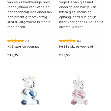
Zoutsteen
van een zilverkleurige roos
vogeltje van glas met
artikelen
(het symbool van liefde en
onderop een hartje van
genegenheid) met onderaan
kristalglas. Inclusief
Mijn
een prachtig facetvormig
ophangkoord dus gelijk
verlanglijstje
kristal. Uitgevoerd in mooie
klaar voor gebruik. Keuze uit
roze tinten.
diverse kleuren!
Infolinks
(1)
(6)
10
Redenen.....
Nu 3 stuks op voorraad
Nu 25 stuks op voorraad
Ik
€17,95
€12,95
zoek
een
cadeautje
voor....
Mijn
verlanglijstje
Webwinkelkeur
-
échte
product
reviews