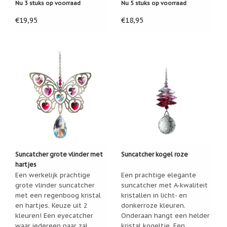
Nu 3 stuks op voorraad
Nu 5 stuks op voorraad
/
Geluk
€19,95
€18,95
Muntjes
/
Geluksmuntjes
Oliebranders
en
geur
artikelen
Oost
West
Thuis
Best
Relatiegeschenken
Suncatcher grote vlinder met
Suncatcher kogel roze
hartjes
Sleutelhangers
Een werkelijk prachtige
Een prachtige elegante
grote vlinder suncatcher
suncatcher met A-kwaliteit
Smudgen
met een regenboog kristal
kristallen in licht- en
(huisreiniging)
en hartjes. Keuze uit 2
donkerroze kleuren.
kleuren! Een eyecatcher
Onderaan hangt een helder
Sterrenbeelden
/
waar iedereen naar zal
kristal kogeltje. Een