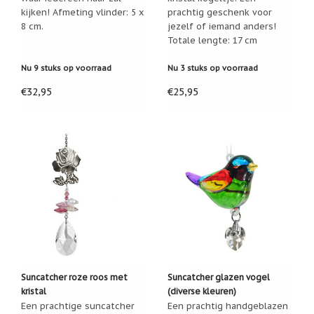
geboortemaand
kijken! Afmeting vlinder: 5 x
prachtig geschenk voor
8 cm.
jezelf of iemand anders!
Suncatchers
Totale lengte: 17 cm
(raamkristal)
Nu 9 stuks op voorraad
Nu 3 stuks op voorraad
Troost
en
€32,95
€25,95
herdenking
Vriendschap
Wenskaarten
door
Paula
Sauerbreij
Wierook
en
wierookhouders
Willow
Tree
Suncatcher roze roos met
Suncatcher glazen vogel
Zorgenpoppetjes
kristal
(diverse kleuren)
Een prachtige suncatcher
Een prachtig handgeblazen