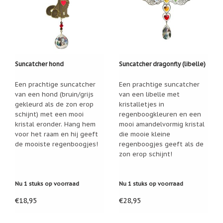
Een
passend
cadeau
bij
verlies
of
rouw:
Suncatcher hond
Suncatcher dragonfly (libelle)
wanneer
woorden
tekortschieten
Een prachtige suncatcher
Een prachtige suncatcher
van een hond (bruin/grijs
van een libelle met
De
Lotus
gekleurd als de zon erop
kristalletjes in
schijnt) met een mooi
regenboogkleuren en een
De
regenboog
kristal eronder. Hang hem
mooi amandelvormig kristal
voor het raam en hij geeft
die mooie kleine
de mooiste regenboogjes!
regenboogjes geeft als de
Nieuws
zon erop schijnt!
Nieuw:
fotootje
van
Nu 1 stuks op voorraad
Nu 1 stuks op voorraad
uw
cadeauverpakking
€18,95
€28,95
Kralen
en
spiritualiteit