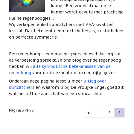
het
kamer. Eén zonnestraal en je
Cadeaubonnen
geselecteerde
kamer wordt gevuld met prachtige
zoekresultaat
Cadeautjes
kleine regenboogjes....
onder
te
Wij verkopen enkel suncatchers met AAA-kwaliteit
5
gaan.
kristal! Dat betekent geen luchtbelletjes, kristalhelder
euro
Als
en perfecte symmetrie.
u
Communie
met
cadeaus
aanraaktoetsen
Een regenboog is een prachtig verschijnsel dat erg tot
werkt,
Christoffel
de verbeelding spreekt. In ons blog over de regenboog
kunt
hebben wij
alle symbolische betekenissen van de
u
Dieren
regenboog
voor u uitgezocht en op een rijtje gezet!
touch-
en
Engelen
Onderaan deze pagina leest u meer
uitleg over
swipetekens
beelden
suncatchers
en waarom u bij De Vrolijke Engel goed zit
gebruiken.
wat betreft de aanschaf van een suncatcher.
Examen
/
juf
Pagina 3 van 3
/
1
2
3
meester
Familie