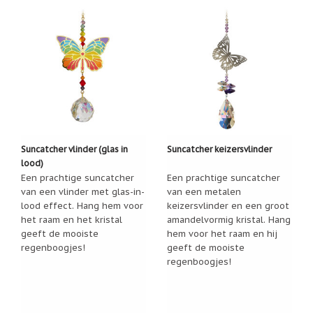
Feestdagen
/
speciale
dagen
Jim
Shore
Kaarsen,
lichtjes
en
meer...
Suncatcher vlinder (glas in
Suncatcher keizersvlinder
Kaarten
lood)
(Tarot,
Een prachtige suncatcher
Een prachtige suncatcher
Affirmatie,
van een vlinder met glas-in-
van een metalen
Orakel)
lood effect. Hang hem voor
keizersvlinder en een groot
het raam en het kristal
amandelvormig kristal. Hang
Kerst
geeft de mooiste
hem voor het raam en hij
regenboogjes!
geeft de mooiste
Kinderen
/
regenboogjes!
Baby
Klavertje
Vier