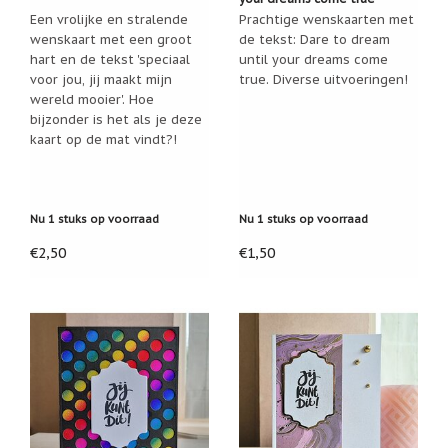
Een vrolijke en stralende
Prachtige wenskaarten met
Cadeau
wenskaart met een groot
de tekst: Dare to dream
inpakservice
hart en de tekst 'speciaal
until your dreams come
voor jou, jij maakt mijn
true. Diverse uitvoeringen!
Uitleg
en
wereld mooier'. Hoe
toelichting
bijzonder is het als je deze
kaart op de mat vindt?!
Willow
Tree
of
Jim
Shore:
Nu 1 stuks op voorraad
Nu 1 stuks op voorraad
welk
beeldje
€2,50
€1,50
past
bij
welk
moment?
Mijn
leven
met
een
webshop
(door
Jade
Jong)