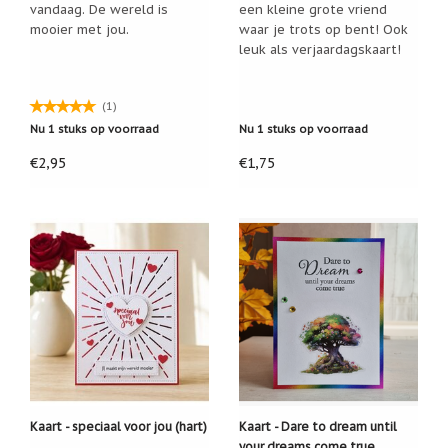
Zoutsteen
vandaag. De wereld is
een kleine grote vriend
artikelen
mooier met jou.
waar je trots op bent! Ook
leuk als verjaardagskaart!
Mijn
verlanglijstje
(1)
Infolinks
Nu 1 stuks op voorraad
Nu 1 stuks op voorraad
€2,95
€1,75
10
Redenen.....
Ik
zoek
een
cadeautje
voor....
Mijn
verlanglijstje
Webwinkelkeur
-
échte
product
Kaart - speciaal voor jou (hart)
Kaart - Dare to dream until
reviews
your dreams come true