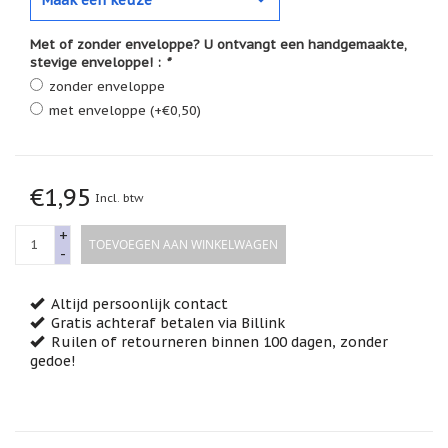
Feestdagen
/
speciale
Met of zonder enveloppe? U ontvangt een handgemaakte,
dagen
stevige enveloppe! :
*
zonder enveloppe
Jim
met enveloppe (+€0,50)
Shore
Kaarsen,
lichtjes
en
€1,95
meer...
Incl. btw
Kaarten
+
TOEVOEGEN AAN WINKELWAGEN
(Tarot,
-
Affirmatie,
Orakel)
Altijd persoonlijk contact
Kerst
Gratis achteraf betalen via Billink
Ruilen of retourneren binnen 100 dagen, zonder
Kinderen
gedoe!
/
Baby
Klavertje
Vier