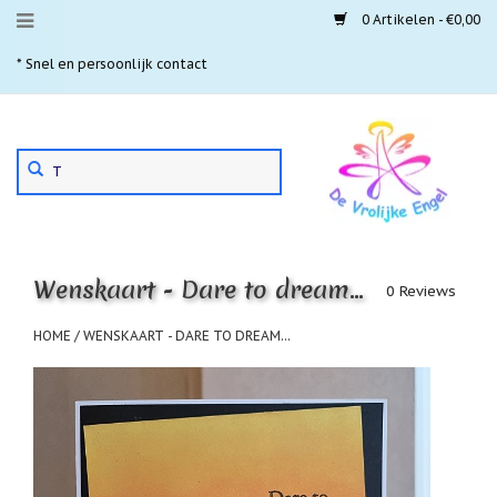
0 Artikelen - €0,00
Menu
* Snel en persoonlijk contact
* 
Aanbiedingen
Gebruik
Nieuwste
de
pijltjes
Laatste
exemplaren
op
en
'Gevallen
neer
engeltjes'
Wenskaart - Dare to dream...
om
0 Reviews
een
Aartsengelen
beschikbaar
HOME
/
WENSKAART - DARE TO DREAM...
resultaat
Akaija
te
hangers
selecteren.
Druk
Beschermengelen
op
Enter
Buideltjes
om
Geluk
naar