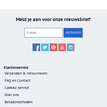
Nieuw:
betalen
in
3
Meld je aan voor onze nieuwsbrief:
termijnen!
Verhuizingsuitverkoop
ABONNEER
Hulp
nodig
bij
het
vinden
van
een
cadeautje?
Klantenservice
Nieuwsbrieven
Verzenden & retourneren
Nieuwsbrieven
FAQ en Contact
van
De
Cadeau service
Vrolijke
Engel
Over ons
Betaalmethoden