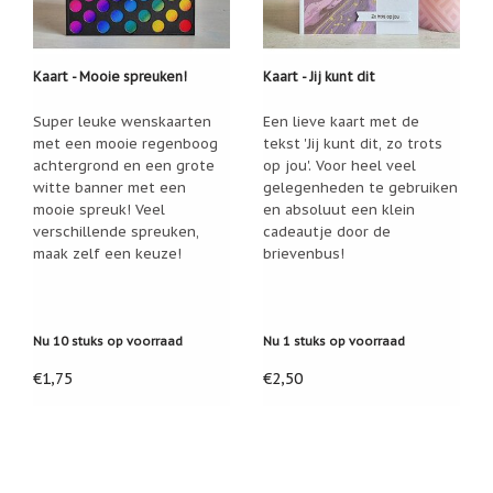
Een
passend
cadeau
bij
Kaart - Mooie spreuken!
Kaart - Jij kunt dit
verlies
of
Super leuke wenskaarten
Een lieve kaart met de
rouw:
met een mooie regenboog
tekst 'Jij kunt dit, zo trots
wanneer
woorden
achtergrond en een grote
op jou'. Voor heel veel
tekortschieten
witte banner met een
gelegenheden te gebruiken
mooie spreuk! Veel
en absoluut een klein
De
Lotus
verschillende spreuken,
cadeautje door de
maak zelf een keuze!
brievenbus!
De
regenboog
Nieuws
Nu 10 stuks op voorraad
Nu 1 stuks op voorraad
Nieuw:
fotootje
€1,75
€2,50
van
uw
cadeauverpakking
Kralen
en
spiritualiteit