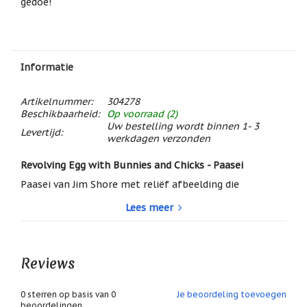
gedoe!
/
Geluk
Muntjes
/
Geluksmuntjes
Informatie
Oliebranders
en
Artikelnummer:
304278
geur
Beschikbaarheid:
Op voorraad (2)
artikelen
Uw bestelling wordt binnen 1- 3
Levertijd:
werkdagen verzonden
Oost
West
Revolving Egg with Bunnies and Chicks - Paasei
Thuis
Best
Paasei van Jim Shore met reliëf afbeelding die
handmatig (boven op het ei) gedraaid kan worden zodat
Relatiegeschenken
Lees meer
je de keuze hebt tussen paashazen in zachte tinten en
paaskuikens met vrolijke kleuren.
Sleutelhangers
De kuikens genieten in de zon, de paashazen
Smudgen
Reviews
verstoppen paaseieren, het is Pasen!
(huisreiniging)
Zeer originele paasdecoratie.
Sterrenbeelden
0
sterren op basis van
0
Je beoordeling toevoegen
Hoogte: 22cm.
/
beoordelingen