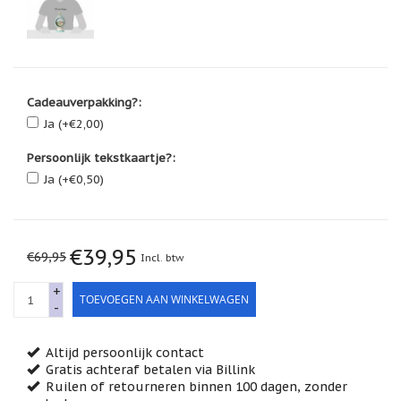
Feestdagen
/
speciale
dagen
Jim
Shore
Cadeauverpakking?:
Ja (+€2,00)
Kaarsen,
lichtjes
Persoonlijk tekstkaartje?:
en
meer...
Ja (+€0,50)
Kaarten
(Tarot,
Affirmatie,
€39,95
Orakel)
€69,95
Incl. btw
Kerst
+
TOEVOEGEN AAN WINKELWAGEN
-
Kinderen
/
Baby
Altijd persoonlijk contact
Gratis achteraf betalen via Billink
Klavertje
Ruilen of retourneren binnen 100 dagen, zonder
Vier