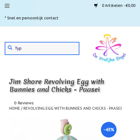
0 Artikelen - €0,00
Menu
* Snel en persoonlijk contact
* 
Aanbiedingen
Gebruik
Nieuwste
de
pijltjes
Laatste
exemplaren
op
en
'Gevallen
neer
engeltjes'
Jim Shore Revolving Egg with
om
een
Bunnies and Chicks - Paasei
Aartsengelen
beschikbaar
resultaat
Akaija
0 Reviews
te
hangers
HOME
/
REVOLVING EGG WITH BUNNIES AND CHICKS - PAASEI
selecteren.
Druk
Beschermengelen
op
Enter
-43%
Buideltjes
om
Geluk
naar