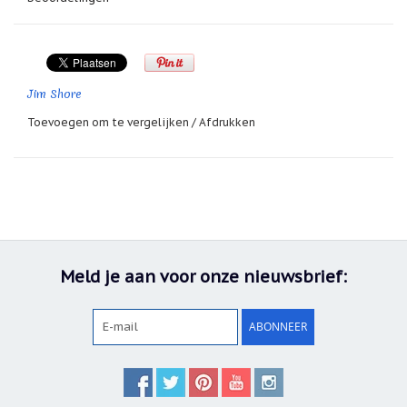
geboortemaand
Suncatchers
(raamkristal)
Troost
Jim Shore
en
herdenking
Toevoegen om te vergelijken
/
Afdrukken
Vriendschap
Wenskaarten
door
Paula
Sauerbreij
Wierook
Meld je aan voor onze nieuwsbrief:
en
wierookhouders
ABONNEER
Willow
Tree
Zorgenpoppetjes