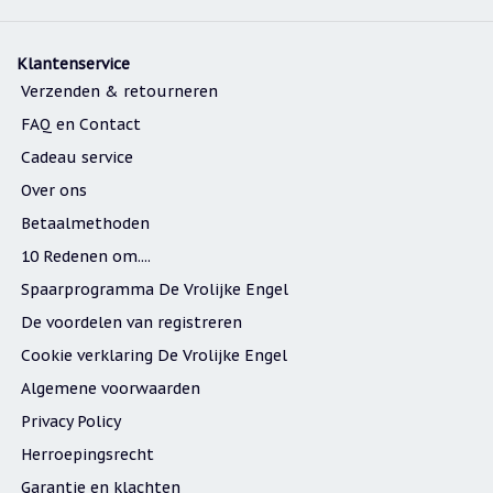
Zoutsteen
artikelen
Mijn
Klantenservice
verlanglijstje
Verzenden & retourneren
FAQ en Contact
Infolinks
Cadeau service
10
Over ons
Redenen.....
Betaalmethoden
Ik
10 Redenen om....
zoek
een
Spaarprogramma De Vrolijke Engel
cadeautje
voor....
De voordelen van registreren
Mijn
Cookie verklaring De Vrolijke Engel
verlanglijstje
Algemene voorwaarden
Webwinkelkeur
Privacy Policy
-
échte
Herroepingsrecht
product
reviews
Garantie en klachten