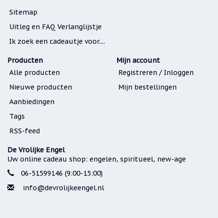
Sitemap
Cadeau
inpakservice
Uitleg en FAQ Verlanglijstje
Uitleg
Ik zoek een cadeautje voor....
en
toelichting
Producten
Mijn account
Willow
Alle producten
Registreren / Inloggen
Tree
of
Nieuwe producten
Mijn bestellingen
Jim
Shore:
Aanbiedingen
welk
Tags
beeldje
past
RSS-feed
bij
welk
moment?
De Vrolijke Engel
Uw online cadeau shop: engelen, spiritueel, new-age
Mijn
leven
06-51599146 (9:00-15:00)
met
een
info@devrolijkeengel.nl
webshop
(door
Jade
Jong)