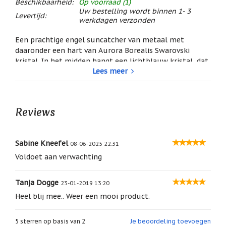
Beschikbaarheid:
Op voorraad (1)
/
Uw bestelling wordt binnen 1- 3
Geluk
Levertijd:
werkdagen verzonden
Muntjes
Een prachtige engel suncatcher van metaal met
/
Geluksmuntjes
daaronder een hart van Aurora Borealis Swarovski
kristal. In het midden hangt een lichtblauw kristal, dat
Oliebranders
Lees meer
de edelsteen aquamarijn, de geboortesteen van de
en
maand, symboliseert.
geur
artikelen
Niet alleen een prachtig cadeau voor jezelf, maar zeker
ook voor jezelf!
Reviews
Oost
materiaal: metaal en Swarovski kristal
West
handgemaakt in Engeland
Thuis
totale lengte: ca. 22 cm
Best
afmeting engel: 3,5 x 3,5 cm
Sabine Kneefel
08-06-2025 22:31
afmeting hart: 1,5 x 1,5 cm
Relatiegeschenken
Voldoet aan verwachting
inclusief S-haak om op te hangen
Sleutelhangers
Wat is Aurora Borealis Swarovski kristal?
Tanja Dogge
23-01-2019 13:20
Smudgen
Manfred Swarovski (de kleinzoon van Daniël Swarovski,
Heel blij mee.. Weer een mooi product.
(huisreiniging)
de oprichter van het Swarovski bedrijf) ontdekte in
1956 een nieuwe techniek om zijn kristallen te coaten.
Sterrenbeelden
5
sterren op basis van
2
Je beoordeling toevoegen
/