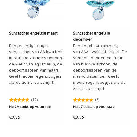
Cadeau
inpakservice
Uitleg
en
Suncatcher engeltje maart
Suncatcher engeltje
toelichting
december
Willow
Een prachtige engel
Een engel suncatchertje
Tree
suncatcher van AA-kwaliteit
van AAA-kwaliteit kristal. De
of
kristal. De vleugels hebben
vleugels hebben de kleur
Jim
Shore:
de kleur van aquamarijn, de
van blauwe zirkoon, de
welk
geboortesteen van maart.
geboortesteen van de
beeldje
Geeft mooie regenboogjes
maand december. Geeft
past
als de zon erop schijnt!
mooie regenboogjes als de
bij
welk
zon erop schijnt.
moment?
(19)
(8)
Mijn
leven
Nu 29 stuks op voorraad
Nu 17 stuks op voorraad
met
een
€9,95
€9,95
webshop
(door
Jade
Jong)