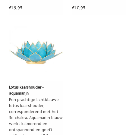
Nieuw:
€19,95
€10,95
betalen
in
3
termijnen!
Verhuizingsuitverkoop
Hulp
nodig
bij
het
vinden
van
een
cadeautje?
Lotus kaarshouder -
Nieuwsbrieven
aquamarijn
Nieuwsbrieven
Een prachtige lichtblauwe
van
lotus kaarshouder,
De
corresponderend met het
Vrolijke
5e chakra. Aquamarijn blauw
Engel
werkt kalmerend en
ontspannend en geeft