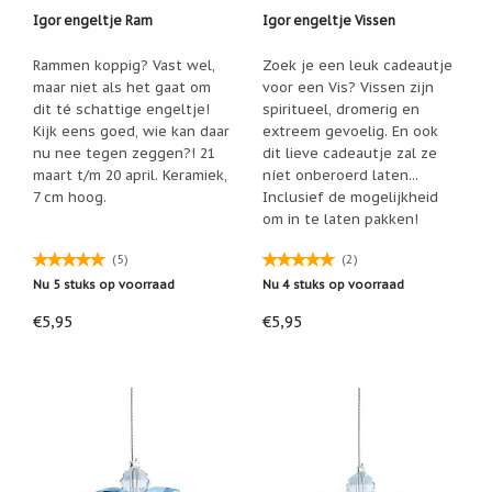
Zoutsteen
Igor engeltje Ram
Igor engeltje Vissen
artikelen
Mijn
Rammen koppig? Vast wel,
Zoek je een leuk cadeautje
verlanglijstje
maar niet als het gaat om
voor een Vis? Vissen zijn
dit té schattige engeltje!
spiritueel, dromerig en
Kijk eens goed, wie kan daar
extreem gevoelig. En ook
Infolinks
nu nee tegen zeggen?! 21
dit lieve cadeautje zal ze
maart t/m 20 april. Keramiek,
níet onberoerd laten...
10
7 cm hoog.
Inclusief de mogelijkheid
Redenen.....
om in te laten pakken!
Ik
zoek
(5)
(2)
een
Nu 5 stuks op voorraad
Nu 4 stuks op voorraad
cadeautje
voor....
€5,95
€5,95
Mijn
verlanglijstje
Webwinkelkeur
-
échte
product
reviews