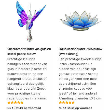
Een
passend
cadeau
bij
verlies
of
rouw:
wanneer
woorden
tekortschieten
De
Suncatcher vlinder van glas en
Lotus kaarshouder - wit/blauw
Lotus
kristal paars/ blauw
(tweekleurig)
De
Prachtige kleurige
Een prachtige tweekleurige
regenboog
handgeblazen vlinder van
lotus kaarshouder. De
glas in heldere paarse en
bladen van de lotus zijn
Nieuws
blauwe kleuren en een
gemaakt van capiz-schelp
hangend kristal. Inclusief
en zorgen voor een mooi
Nieuw:
fotootje
ophangkoord dus gelijk
doorschijnend licht. Een
van
klaar voor gebruik! Zorgt
bijzonder cadeau voor
uw
voor prachtige kleine
jezelf of iemand anders!
cadeauverpakking
regenboogjes in je kamer.
Afmeting: diameter 13,5 cm.
Kralen
Hoogte: ca. 6 cm.
en
Nu 10 stuks op voorraad
Nu 11 stuks op voorraad
spiritualiteit