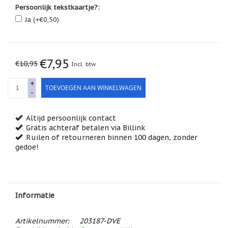
Feestdagen
Persoonlijk tekstkaartje?:
/
Ja (+€0,50)
speciale
dagen
Jim
Shore
€7,95
€10,95
Incl. btw
Kaarsen,
+
lichtjes
TOEVOEGEN AAN WINKELWAGEN
-
en
meer...
Altijd persoonlijk contact
Kaarten
Gratis achteraf betalen via Billink
(Tarot,
Affirmatie,
Ruilen of retourneren binnen 100 dagen, zonder
Orakel)
gedoe!
Kerst
Kinderen
/
Informatie
Baby
Klavertje
Artikelnummer:
203187-DVE
Vier