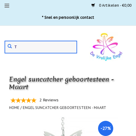
0 Artikelen - €0,00
Menu
* Snel en persoonlijk contact
Aanbiedingen
Gebruik
Nieuwste
de
pijltjes
Laatste
exemplaren
op
en
'Gevallen
neer
engeltjes'
Engel suncatcher geboortesteen -
om
een
Maart
Aartsengelen
beschikbaar
resultaat
Akaija
2 Reviews
te
hangers
selecteren.
HOME
/
ENGEL SUNCATCHER GEBOORTESTEEN - MAART
Druk
Beschermengelen
op
Enter
Buideltjes
-27%
om
Geluk
naar