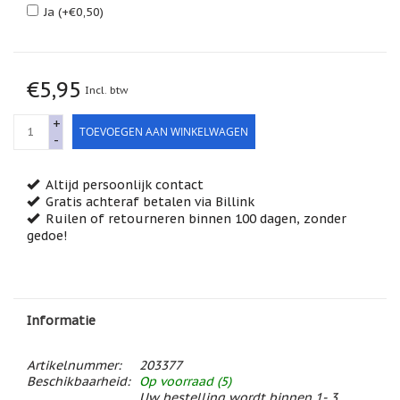
Feestdagen
Ja (+€0,50)
/
speciale
dagen
€5,95
Jim
Incl. btw
Shore
+
TOEVOEGEN AAN WINKELWAGEN
Kaarsen,
-
lichtjes
en
meer...
Altijd persoonlijk contact
Gratis achteraf betalen via Billink
Kaarten
Ruilen of retourneren binnen 100 dagen, zonder
(Tarot,
gedoe!
Affirmatie,
Orakel)
Kerst
Kinderen
Informatie
/
Baby
Artikelnummer:
203377
Klavertje
Beschikbaarheid:
Op voorraad (5)
Vier
Uw bestelling wordt binnen 1- 3