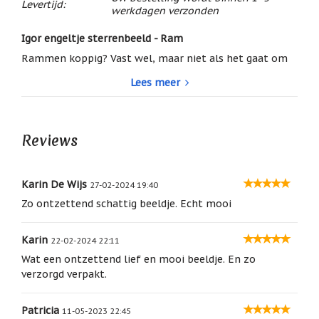
Levertijd:
/
werkdagen verzonden
Geluk
Igor engeltje sterrenbeeld - Ram
Muntjes
/
Rammen koppig? Vast wel, maar niet als het gaat om
Geluksmuntjes
dit té schattige engeltje! Kijk eens goed, wie kan daar
Lees meer
nu nee tegen zeggen?! Een leuk cadeautje voor
Oliebranders
iedereen die jarig is tussen 21 maart en 20 april.
en
geur
artikelen
Reviews
hoogte: ca. 7 cm.
gewicht: ca. 53 gram
Oost
materiaal: keramiek
West
sterrenbeeld: Ram
Thuis
Karin De Wijs
27-02-2024 19:40
21 maart t/m 20 april
Best
worden geleverd in mooie gekleurde organza zakjes
Zo ontzettend schattig beeldje. Echt mooi
dus leuk om cadeau te doen!
Relatiegeschenken
Karin
Sleutelhangers
22-02-2024 22:11
Wat een ontzettend lief en mooi beeldje. En zo
Smudgen
verzorgd verpakt.
(huisreiniging)
Sterrenbeelden
Patricia
11-05-2023 22:45
/