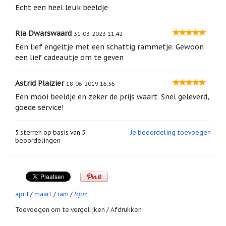
geboortemaand
Echt een heel leuk beeldje
Suncatchers
Ria Dwarswaard
(raamkristal)
31-03-2023 11:42
Een lief engeltje met een schattig rammetje. Gewoon
Troost
een lief cadeautje om te geven
en
herdenking
Astrid Plaizier
18-06-2019 16:56
Vriendschap
Een mooi beeldje en zeker de prijs waart. Snel geleverd,
Wenskaarten
goede service!
door
Paula
Sauerbreij
5
sterren op basis van
5
Je beoordeling toevoegen
beoordelingen
Wierook
en
wierookhouders
Willow
Tree
Igor
april
/
maart
/
ram
/
Zorgenpoppetjes
Toevoegen om te vergelijken
/
Afdrukken