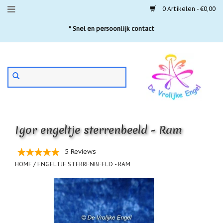
0 Artikelen - €0,00
Menu
* Snel en persoonlijk contact
Aanbiedingen
Gebruik
Nieuwste
de
pijltjes
Laatste
exemplaren
op
en
'Gevallen
neer
engeltjes'
Igor engeltje sterrenbeeld - Ram
om
een
Aartsengelen
beschikbaar
5 Reviews
resultaat
Akaija
HOME
/
ENGELTJE STERRENBEELD - RAM
te
hangers
selecteren.
Druk
Beschermengelen
op
Enter
Buideltjes
om
Geluk
naar