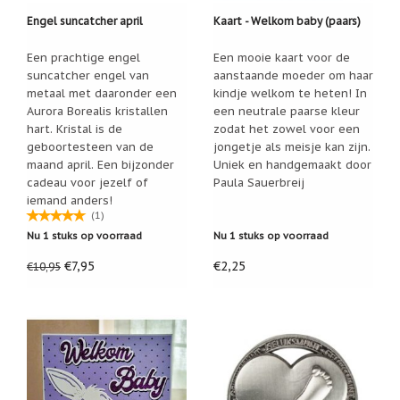
Nieuw:
Engel suncatcher april
Kaart - Welkom baby (paars)
betalen
in
Een prachtige engel
Een mooie kaart voor de
3
suncatcher engel van
aanstaande moeder om haar
termijnen!
metaal met daaronder een
kindje welkom te heten! In
Verhuizingsuitverkoop
Aurora Borealis kristallen
een neutrale paarse kleur
Hulp
hart. Kristal is de
zodat het zowel voor een
nodig
geboortesteen van de
jongetje als meisje kan zijn.
bij
maand april. Een bijzonder
Uniek en handgemaakt door
het
vinden
cadeau voor jezelf of
Paula Sauerbreij
van
iemand anders!
een
(1)
cadeautje?
Nu 1 stuks op voorraad
Nu 1 stuks op voorraad
Nieuwsbrieven
€7,95
€2,25
€10,95
Nieuwsbrieven
van
De
Vrolijke
Engel