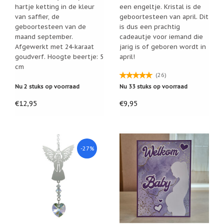
hartje ketting in de kleur
een engeltje. Kristal is de
Een
van saffier, de
geboortesteen van april. Dit
passend
cadeau
geboortesteen van de
is dus een prachtig
bij
maand september.
cadeautje voor iemand die
verlies
Afgewerkt met 24-karaat
jarig is of geboren wordt in
of
goudverf. Hoogte beertje: 5
april!
rouw:
wanneer
cm
woorden
(26)
tekortschieten
Nu 2 stuks op voorraad
Nu 33 stuks op voorraad
De
Lotus
€12,95
€9,95
De
regenboog
Nieuws
-27%
Nieuw:
fotootje
van
uw
cadeauverpakking
Kralen
en
spiritualiteit