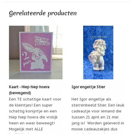
Zoutsteen
artikelen
Gerelateerde producten
Mijn
verlanglijstje
Infolinks
10
Redenen.....
Ik
zoek
een
cadeautje
voor....
Kaart - Hiep hiep hoera
Igor engeltje Stier
(bewegend)
Mijn
Een TE schattige kaart voor
Het Igor engeltje als
verlanglijstje
de kleintjes! Een super
sterrenbeeld Stier. Een leuk
schattig konijntje en een
cadeautje voor iemand die
Webwinkelkeur
-
hiep hiep hoera die vrolijk
tussen 21 april en 21 mei
échte
heen en weer beweegt!
jarig is! Worden geleverd in
product
Mogelijk met ALLE
mooie cadeauzakjes dus
reviews