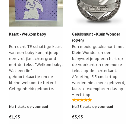
Kaart - Welkom baby
Geluksmunt - Klein Wonder
(open)
Een echt TE schattige kaart
Een mooie geluksmunt met
van een baby konijntje op
Klein Wonder en een
een vrolijke achtergrond
babyvoetje op een hart op
met de tekst "Welkom baby'.
de voorkant en een mooie
Wat een lief
tekst op de achterkant.
geboortekaartje om de
Afmeting: 3,5 cm. Let op:
kleine welkom te heten!
worden niet meer geleverd,
Gelegenheid: geboorte.
laatste exemplaren dus op
= echt op!
Nu 1 stuks op voorraad
Nu 25 stuks op voorraad
€1,95
€3,95