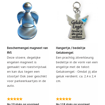
Beschermengel magneet van
Hangertje / bedeltje
RVS
Geluksengel
Deze stoere, degelijke
Een prachtig zilverkleurig
engelen magneet is
bedeltje in de vorm van een
gemaakt van roestvrijstaal
engeltje met de tekst:
en kan dus tegen een
Geluksengel - Omdat jij alle
stootje! Ook zeer geschikt
geluk verdient. ca. 2,4 x 2,4
voor parkeerkaartjes in de
cm.
auto.
Nu 20 stuks op voorraad
Nu 118 stuks op voorraad