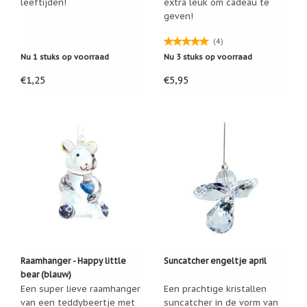
leeftijden!
extra leuk om cadeau te
geven!
Cadeau
inpakservice
(4)
Uitleg
Nu 1 stuks op voorraad
Nu 3 stuks op voorraad
en
toelichting
€1,25
€5,95
Willow
Tree
of
Jim
Shore:
welk
beeldje
past
bij
welk
moment?
Mijn
leven
met
een
Raamhanger - Happy little
Suncatcher engeltje april
webshop
bear (blauw)
(door
Een super lieve raamhanger
Een prachtige kristallen
Jade
van een teddybeertje met
suncatcher in de vorm van
Jong)