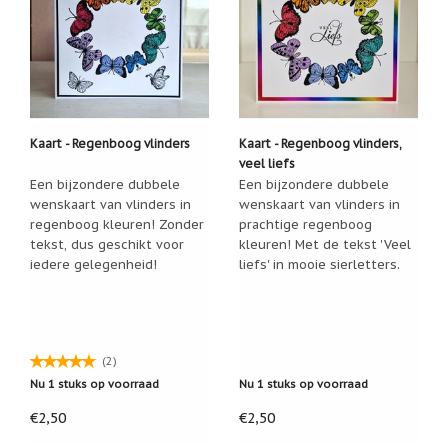
geboortemaand
Suncatchers
(raamkristal)
Troost
en
herdenking
Kaart - Regenboog vlinders
Kaart - Regenboog vlinders,
veel liefs
Vriendschap
Een bijzondere dubbele
Een bijzondere dubbele
wenskaart van vlinders in
wenskaart van vlinders in
Wenskaarten
regenboog kleuren! Zonder
prachtige regenboog
door
Paula
tekst, dus geschikt voor
kleuren! Met de tekst 'Veel
Sauerbreij
iedere gelegenheid!
liefs' in mooie sierletters.
Wierook
en
wierookhouders
(2)
Willow
Tree
Nu 1 stuks op voorraad
Nu 1 stuks op voorraad
Zorgenpoppetjes
€2,50
€2,50