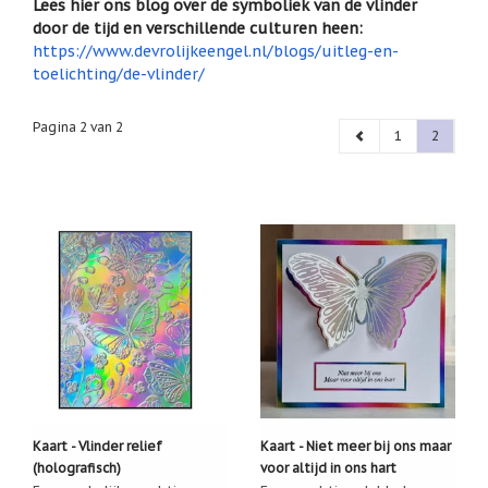
Lees hier ons blog over de symboliek van de vlinder
het
Cadeaubonnen
door de tijd en verschillende culturen heen:
geselecteerde
https://www.devrolijkeengel.nl/blogs/uitleg-en-
zoekresultaat
Cadeautjes
toelichting/de-vlinder/
onder
te
5
gaan.
euro
Als
Pagina 2 van 2
1
2
u
Communie
met
cadeaus
aanraaktoetsen
werkt,
Christoffel
kunt
u
Dieren
touch-
en
Engelen
swipetekens
beelden
gebruiken.
Examen
/
juf
/
meester
Kaart - Vlinder relief
Kaart - Niet meer bij ons maar
Familie
(holografisch)
voor altijd in ons hart