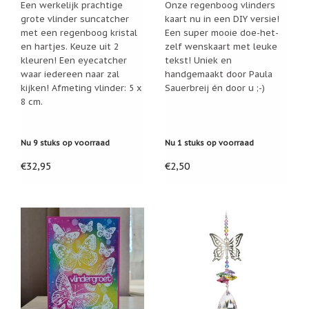
Een werkelijk prachtige
Onze regenboog vlinders
Nieuw:
grote vlinder suncatcher
kaart nu in een DIY versie!
betalen
met een regenboog kristal
Een super mooie doe-het-
in
en hartjes. Keuze uit 2
zelf wenskaart met leuke
3
termijnen!
kleuren! Een eyecatcher
tekst! Uniek en
waar iedereen naar zal
handgemaakt door Paula
Verhuizingsuitverkoop
kijken! Afmeting vlinder: 5 x
Sauerbreij én door u ;-)
Hulp
8 cm.
nodig
bij
het
vinden
Nu 9 stuks op voorraad
Nu 1 stuks op voorraad
van
een
€32,95
€2,50
cadeautje?
Nieuwsbrieven
Nieuwsbrieven
van
De
Vrolijke
Engel