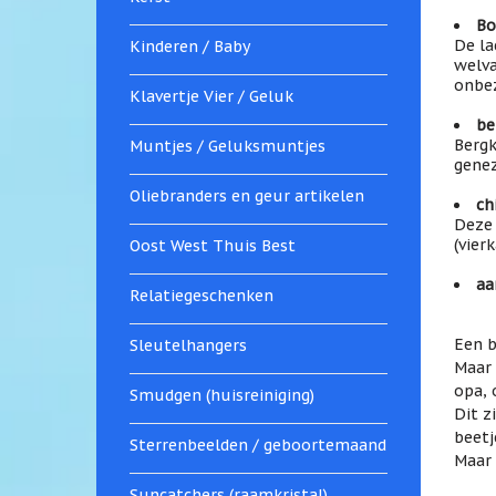
Bo
De la
Kinderen / Baby
welva
onbez
Klavertje Vier / Geluk
be
Bergk
Muntjes / Geluksmuntjes
genez
Oliebranders en geur artikelen
ch
Deze 
(vier
Oost West Thuis Best
aa
Relatiegeschenken
Een b
Sleutelhangers
Maar 
opa, 
Smudgen (huisreiniging)
Dit z
beetj
Sterrenbeelden / geboortemaand
Maar 
Suncatchers (raamkristal)