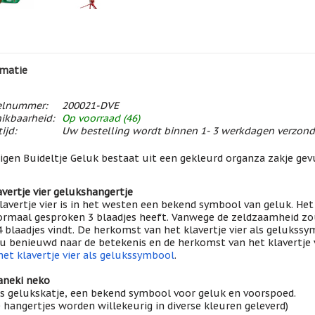
matie
elnummer:
200021-DVE
ikbaarheid:
Op voorraad (46)
ijd:
Uw bestelling wordt binnen 1- 3 werkdagen verzon
igen Buideltje Geluk bestaat uit een gekleurd organza zakje gev
avertje vier gelukshangertje
lavertje vier is in het westen een bekend symbool van geluk. He
ormaal gesproken 3 blaadjes heeft. Vanwege de zeldzaamheid zou
 blaadjes vindt. De herkomst van het klavertje vier als gelukssy
u benieuwd naar de betekenis en de herkomst van het klavertje 
het klavertje vier als gelukssymbool
.
neki neko
s gelukskatje, een bekend symbool voor geluk en voorspoed.
 hangertjes worden willekeurig in diverse kleuren geleverd)