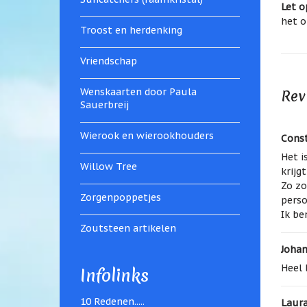
Let o
het o
Troost en herdenking
Vriendschap
Wenskaarten door Paula
Rev
Sauerbreij
Wierook en wierookhouders
Const
Het i
Willow Tree
krijg
Zo zo
Zorgenpoppetjes
perso
Ik be
Zoutsteen artikelen
Joha
Heel 
Infolinks
10 Redenen.....
Laura