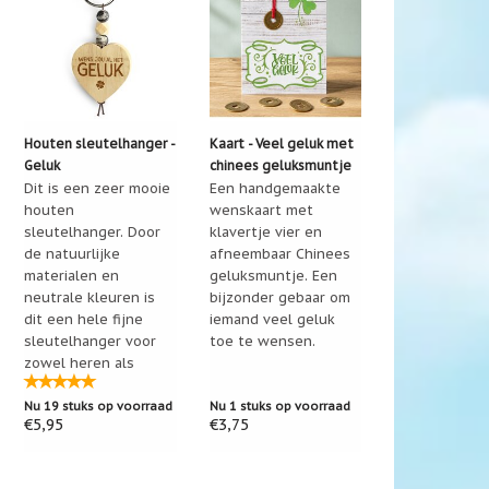
Houten sleutelhanger -
Kaart - Veel geluk met
Geluk
chinees geluksmuntje
Dit is een zeer mooie
Een handgemaakte
houten
wenskaart met
sleutelhanger. Door
klavertje vier en
de natuurlijke
afneembaar Chinees
materialen en
geluksmuntje. Een
neutrale kleuren is
bijzonder gebaar om
dit een hele fijne
iemand veel geluk
geluk
sleutelhanger voor
toe te wensen.
zowel heren als
dames!
Nu 19 stuks op voorraad
Nu 1 stuks op voorraad
€5,95
€3,75