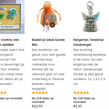
als kadootje
olein Zwanenburg
01-10-2023 14:04
r top uit goed verzorgd en snel geleverd
26-07-2023 07:11
s een lieve geste om aan iemand te geven.
- Sterkte, een
Buideltje Geluk Goede
Hangertje / bedeltje
Misschien een klein briefje erbij met wat er allemaal in het buidel
ke opkikker
Reis
Geluksengel
aal is
olijke kaart met
Een buideltje vol
Een prachtig
pringend
geluk voor een goede
zilverkleurig bedeltje
kertje"! De
reis! Een leuk
in de vorm van een
De Man-Koolmees
17-11-2022 20:44
 is bevestigd op
cadeautje voor
engeltje met de
hillende hartjes waren losgelaten
ction wobble
iemand die op
tekst: Geluksengel -
hij vrolijk heen
vakantie gaat of veel
Omdat jij alle geluk
er danst als je
onderweg is. Diverse
verdient. ca. 2,4 x 2,4
cien Wisman
27-05-2022 08:03
anraakt!
kleuren zakjes
cm.
en lief
mogelijk!
tuks op voorraad
Nu 218 stuks op
Nu 118 stuks op
iette Wamsteker
27-03-2022 13:25
voorraad
voorraad
€10,95
€3,95
dig. Was een verrassing