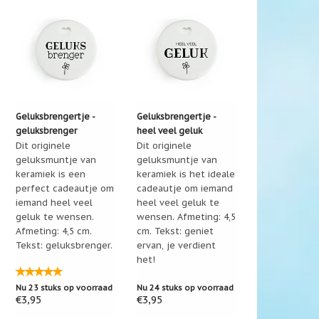
Geluksbrengertje -
Geluksbrengertje -
tje zit? Zodat gelijk duidelijk is wat het
geluksbrenger
heel veel geluk
Dit originele
Dit originele
geluksmuntje van
geluksmuntje van
keramiek is een
keramiek is het ideale
perfect cadeautje om
cadeautje om iemand
iemand heel veel
heel veel geluk te
geluk te wensen.
wensen. Afmeting: 4,5
Afmeting: 4,5 cm.
cm. Tekst: geniet
Tekst: geluksbrenger.
ervan, je verdient
het!
Nu 23 stuks op voorraad
Nu 24 stuks op voorraad
€3,95
€3,95