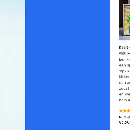
Leuk 
Marj
Zag e
Petra
Het i
Kaart 
Tip: 
vrolij
allem
Een vr
een s
"opkik
Ada 
kikker
Versc
een a
zodat 
en we
Fran
hem a
Mooi 
Nu 1 s
Henr
€3,50
Gewel