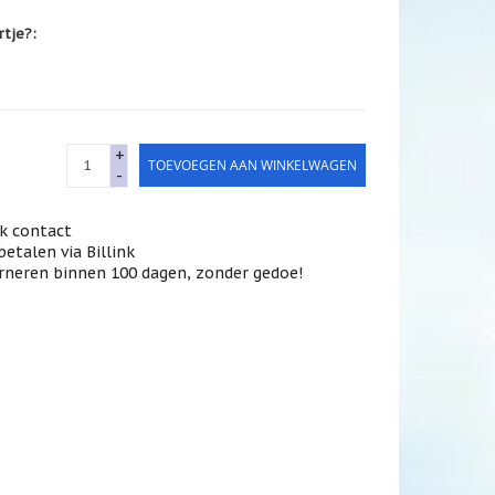
rtje?:
+
TOEVOEGEN AAN WINKELWAGEN
-
jk contact
betalen via Billink
rneren binnen 100 dagen, zonder gedoe!