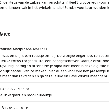
p:
de kleur van de zakjes kan verschillen! Heeft u voorkeur voor 
pmerkingen-vak in het winkelmandje! Zonder voorkeur worden kl
iews
antine Marijs
05-08-2026 16:19
s, was en blijft een feestje om bij 'De vrolijke engel' iets te beste
t leuke foto's toegestuurd, een handgeschreven kaartje erbij: hoe
rgvuldig, aardig en attent zie je bijna niet meer in deze digitale t
onlijk cadeau van te maken; niet alleen voor wie het presentje b
n meer dan tevreden en ga deze leuke en lieve winkel meer gebrui
nna
17-05-2026 11:20
leuk verpakt en mooi buideltje
 P.
12-05-2026 09:44