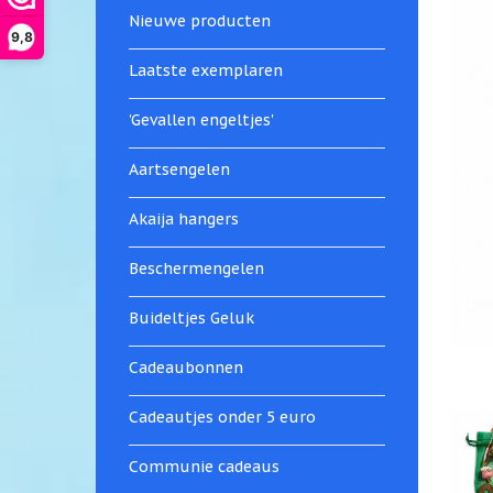
Nieuwe producten
9,8
Laatste exemplaren
'Gevallen engeltjes'
Aartsengelen
Akaija hangers
Beschermengelen
Buideltjes Geluk
Cadeaubonnen
Cadeautjes onder 5 euro
Communie cadeaus