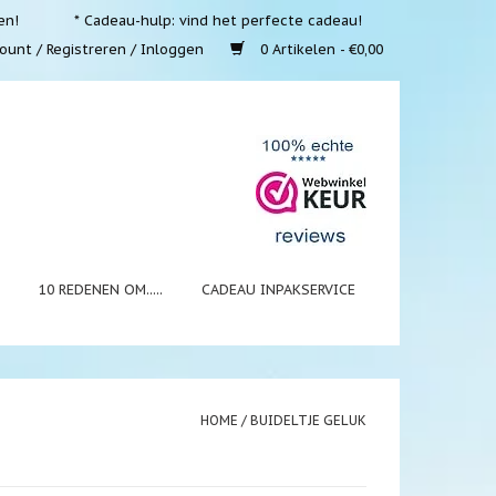
en!
* Cadeau-hulp: vind het perfecte cadeau!
ount / Registreren / Inloggen
0 Artikelen - €0,00
N
10 REDENEN OM.....
CADEAU INPAKSERVICE
HOME
/
BUIDELTJE GELUK