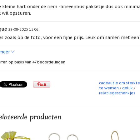
 kleine hart onder de riem -brievenbus pakketje dus ook minima
 wil opsturen.
que
29-08-2025 15:06
es zoals op de foto, voor een fijne prijs. Leuk om samen met ee
 meer
13-05-2025 09:53
leuk, met alle diverse items.
rren op basis van
47
beoordelingen
 (85)
06-12-2024 13:14
cadeautje om sterkt
ieve gedachte.
te wensen
/
geluk
/
relatiegeschenkjes
n Knoester
24-10-2024 21:34
om kado te geven
elateerde producten
e Van den Oever
04-10-2024 10:22
 geluksdingetjes erin. Cadeau gegeven aan zieke en zij was er hee