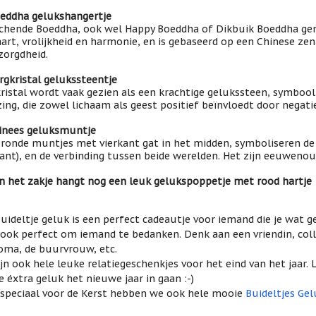
eddha gelukshangertje
chende Boeddha, ook wel Happy Boeddha of Dikbuik Boeddha gen
art, vrolijkheid en harmonie, en is gebaseerd op een Chinese z
orgdheid.
rgkristal gelukssteentje
ristal wordt vaak gezien als een krachtige gelukssteen, symbool 
ing, die zowel lichaam als geest positief beïnvloedt door negatie
inees geluksmuntje
ronde muntjes met vierkant gat in het midden, symboliseren de 
kant), en de verbinding tussen beide werelden. Het zijn eeuweno
n het zakje hangt nog een leuk gelukspoppetje met rood hartje
uideltje geluk is een perfect cadeautje voor iemand die je wat g
ook perfect om iemand te bedanken. Denk aan een vriendin, colleg
oma, de buurvrouw, etc.
ijn ook hele leuke relatiegeschenkjes voor het eind van het jaar
e éxtra geluk het nieuwe jaar in gaan :-)
speciaal voor de Kerst hebben we ook hele mooie
Buideltjes Gel