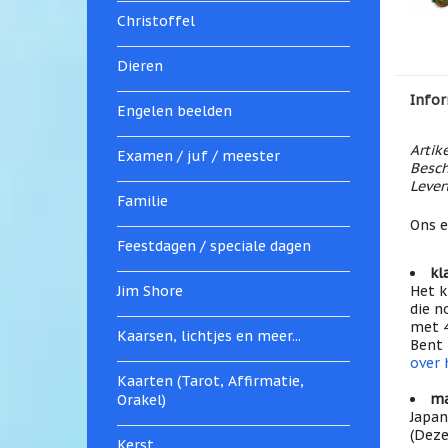
Christoffel
Dieren
Infor
Engelen beelden
Artik
Examen / juf / meester
Besch
Levert
Familie
Ons e
Feestdagen / speciale dagen
kl
Jim Shore
Het k
die n
met 4
Kaarsen, lichtjes en meer...
Bent 
over 
Kaarten (Tarot, Affirmatie,
ma
Orakel)
Japan
(Deze
Kerst