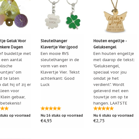
 van Montfoort
03-10-2024 11:38
r leuk uit.
een
23-07-2024 10:40
tje Geluk Voor
Sleutelhanger
Houten engeltje -
tig, gekocht voor iemand die ziek is.
nkere Dagen
Klavertje Vier (good
Geluksengel
ef buideltje met
luck)
Een mooie RVS
Een houten engeltje
a Polman
 een aantal
sleutelhanger in de
met daarop de tekst:
10-07-2024 09:35
lische
vorm van een
"Geluksengel,
ga je graag mee op pad ;-)
puntjes" om
Klavertje Vier. Tekst
speciaal voor jou
d te laten
achterkant: Good
omdat je het
 Faber
12-03-2024 10:02
dat hij of zij er
Luck
verdient". Wordt
lleen voor
geleverd met een
s fijn dat je zoiets kunt sturen als iemand ziek is. Een buideltje 
 Klein gebaar,
touwtje om op te
 betekenis!
hangen. LAATSTE
e Kreuger
23-11-2023 14:31
EXEMPLAREN!
stuks op voorraad
Nu 16 stuks op voorraad
Nu 6 stuks op voorraad
 kadootjes
€4,95
€2,75
ne
20-11-2023 10:00