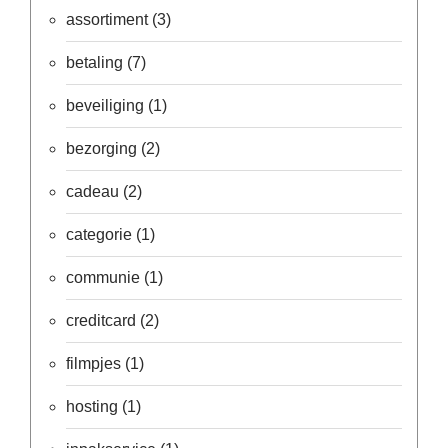
assortiment
(3)
Cadeau
inpakservice
betaling
(7)
Uitleg
en
beveiliging
(1)
toelichting
Willow
bezorging
(2)
Tree
of
cadeau
(2)
Jim
Shore:
welk
categorie
(1)
beeldje
past
bij
communie
(1)
welk
moment?
creditcard
(2)
Mijn
leven
met
filmpjes
(1)
een
webshop
hosting
(1)
(door
Jade
Jong)