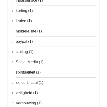
inpakservice
(1)
Een
passend
korting
(1)
cadeau
bij
verlies
kralen
(1)
of
rouw:
mobiele site
(1)
wanneer
woorden
tekortschieten
paypal
(1)
De
Lotus
sluiting
(1)
De
regenboog
Social Media
(1)
Nieuws
spiritualiteit
(1)
Nieuw:
fotootje
ssl certificaat
(1)
van
uw
cadeauverpakking
veiligheid
(1)
Kralen
en
Verbouwing
(1)
spiritualiteit