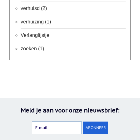
Nieuw:
verhuisd
(2)
betalen
in
verhuizing
(1)
3
termijnen!
Verlanglijstje
Verhuizingsuitverkoop
Hulp
zoeken
(1)
nodig
bij
het
vinden
van
een
cadeautje?
Nieuwsbrieven
Nieuwsbrieven
van
Meld je aan voor onze nieuwsbrief:
De
Vrolijke
Engel
ABONNEER