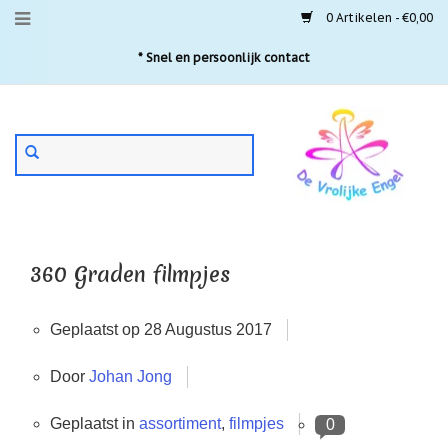
0 Artikelen - €0,00
Menu
* Snel en persoonlijk contact
Aanbiedingen
Gebruik
Nieuwste
de
pijltjes
Laatste
exemplaren
op
en
'Gevallen
neer
engeltjes'
om
360 Graden filmpjes
een
Aartsengelen
beschikbaar
resultaat
Akaija
Geplaatst op
28 Augustus 2017
te
hangers
selecteren.
Druk
Door
Johan Jong
Beschermengelen
op
Enter
Buideltjes
Geplaatst in
assortiment
,
filmpjes
0
om
Geluk
naar