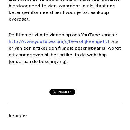
Feestdagen
hierdoor goed te zien, waardoor je als klant nog
/
beter geïnformeerd bent voor je tot aankoop
speciale
dagen
overgaat.
Jim
Shore
De filmpjes zijn te vinden op ons YouTube kanaal:
http://www.youtube.com/c/DevrolijkeengelNl
. Als
Kaarsen,
er van een artikel een filmpje beschikbaar is, wordt
lichtjes
en
dit aangegeven bij het artikel in de webshop
meer...
(onderaan de beschrijving).
Kaarten
(Tarot,
Affirmatie,
Orakel)
Kerst
Kinderen
/
Baby
Reacties
Klavertje
Vier