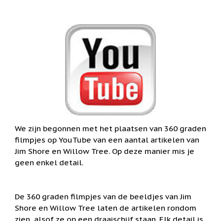
het
Cadeaubonnen
geselecteerde
zoekresultaat
Cadeautjes
onder
te
5
gaan.
euro
Als
u
Communie
met
cadeaus
aanraaktoetsen
werkt,
Christoffel
kunt
u
Dieren
touch-
We zijn begonnen met het plaatsen van 360 graden
en
Engelen
filmpjes op YouTube van een aantal artikelen van
swipetekens
beelden
gebruiken.
Jim Shore en Willow Tree. Op deze manier mis je
Examen
geen enkel detail.
/
juf
/
meester
De 360 graden filmpjes van de beeldjes van Jim
Shore en Willow Tree laten de artikelen rondom
Familie
zien, alsof ze op een draaischijf staan. Elk detail is