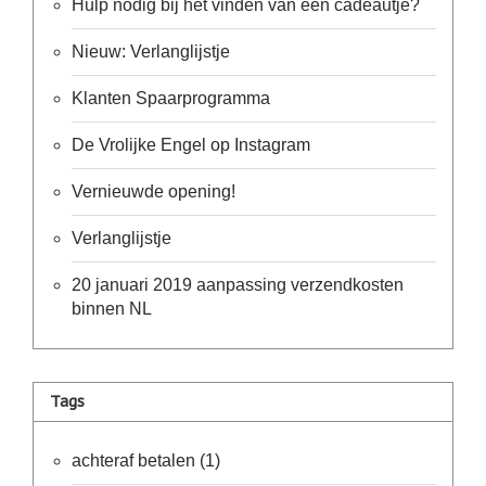
Zoutsteen
Hulp nodig bij het vinden van een cadeautje?
artikelen
Nieuw: Verlanglijstje
Mijn
verlanglijstje
Klanten Spaarprogramma
Infolinks
De Vrolijke Engel op Instagram
10
Vernieuwde opening!
Redenen.....
Verlanglijstje
Ik
zoek
een
20 januari 2019 aanpassing verzendkosten
cadeautje
voor....
binnen NL
Mijn
verlanglijstje
Tags
Webwinkelkeur
-
échte
product
achteraf betalen
(1)
reviews