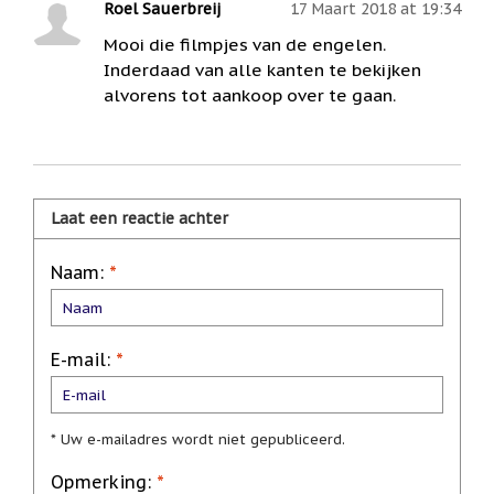
Roel Sauerbreij
17 Maart 2018 at 19:34
/
Geluk
Mooi die filmpjes van de engelen.
Inderdaad van alle kanten te bekijken
Muntjes
/
alvorens tot aankoop over te gaan.
Geluksmuntjes
Oliebranders
en
geur
artikelen
Laat een reactie achter
Oost
West
Naam:
*
Thuis
Best
Relatiegeschenken
E-mail:
*
Sleutelhangers
Smudgen
(huisreiniging)
* Uw e-mailadres wordt niet gepubliceerd.
Sterrenbeelden
Opmerking:
*
/