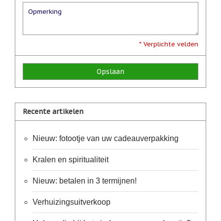
geboortemaand
Suncatchers
(raamkristal)
* Verplichte velden
Troost
en
herdenking
Opslaan
Vriendschap
Wenskaarten
door
Recente artikelen
Paula
Sauerbreij
Nieuw: fotootje van uw cadeauverpakking
Wierook
en
Kralen en spiritualiteit
wierookhouders
Willow
Nieuw: betalen in 3 termijnen!
Tree
Verhuizingsuitverkoop
Zorgenpoppetjes