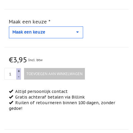
Feestdagen
/
speciale
dagen
Maak een keuze *
Jim
Maak een keuze
Shore
Kaarsen,
lichtjes
en
€3,95
meer...
Incl. btw
Kaarten
+
TOEVOEGEN AAN WINKELWAGEN
(Tarot,
-
Affirmatie,
Orakel)
Altijd persoonlijk contact
Kerst
Gratis achteraf betalen via Billink
Ruilen of retourneren binnen 100 dagen, zonder
Kinderen
gedoe!
/
Baby
Klavertje
Vier