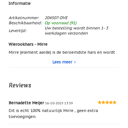
/
Informatie
Geluk
Artikelnummer:
204507-DVE
Muntjes
/
Beschikbaarheid:
Op voorraad (91)
Geluksmuntjes
Uw bestelling wordt binnen 1- 3
Levertijd:
werkdagen verzonden
Oliebranders
en
Wierookhars - Mirre
geur
artikelen
Mirre (element aarde) is de beroemdste hars en wordt
overal ter wereld gebruikt als religieuze en spirituele
Oost
Lees meer
wierook. Het heeft een betoverende, samentrekkende
West
kracht. Het werkt tegen alle vormen van geestelijke
Thuis
Best
vervuiling en verval. Het heeft een zeer sterk
antiseptische werking. Voor rust en ontspanning.
Reviews
Relatiegeschenken
Openend, regenererend, harmoniserend, aardend,
beschermend. Onderdrukte gevoelens loslaten. O.a. in
Sleutelhangers
het oude Syrië is Mirre sinds mensenheugenis een
Bernadette Meijer
16-10-2025 13:39
expressie van zuiverheid en vruchtbaarheid.
Smudgen
Dit is echt 100% natuurlijk Mirre , geen extra
(huisreiniging)
Wierookhars Mirre
is te branden in een
alles-in-1
toevoegingen.
brander
.
Sterrenbeelden
Ook geschikt om in een
kooltjesbrander
te branden, in
/