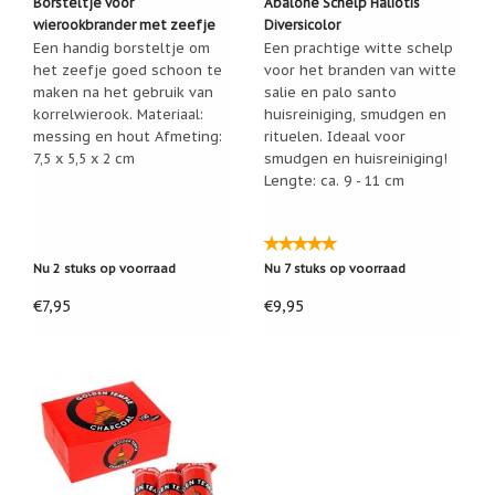
Borsteltje voor
Abalone Schelp Haliotis
wierookbrander met zeefje
Diversicolor
Nieuw:
betalen
Een handig borsteltje om
Een prachtige witte schelp
in
het zeefje goed schoon te
voor het branden van witte
3
maken na het gebruik van
salie en palo santo
termijnen!
korrelwierook. Materiaal:
huisreiniging, smudgen en
Verhuizingsuitverkoop
messing en hout Afmeting:
rituelen. Ideaal voor
Hulp
7,5 x 5,5 x 2 cm
smudgen en huisreiniging!
nodig
Lengte: ca. 9 - 11 cm
bij
het
vinden
van
een
Nu 2 stuks op voorraad
Nu 7 stuks op voorraad
cadeautje?
€7,95
€9,95
Nieuwsbrieven
Nieuwsbrieven
van
De
Vrolijke
Engel