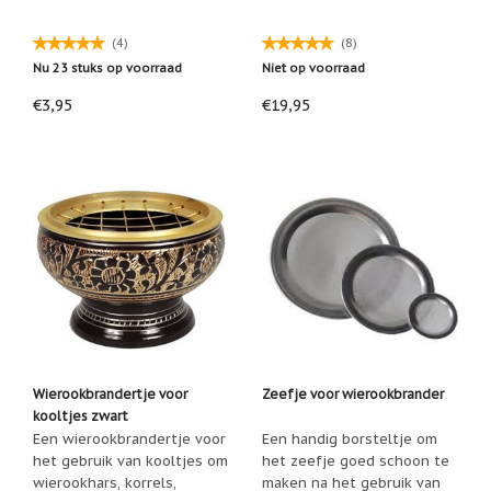
Cadeau
(4)
(8)
inpakservice
Nu 23 stuks op voorraad
Niet op voorraad
Uitleg
€3,95
€19,95
en
toelichting
Willow
Tree
of
Jim
Shore:
welk
beeldje
past
bij
welk
moment?
Mijn
leven
Wierookbrandertje voor
Zeefje voor wierookbrander
met
een
kooltjes zwart
webshop
Een wierookbrandertje voor
Een handig borsteltje om
(door
het gebruik van kooltjes om
het zeefje goed schoon te
Jade
wierookhars, korrels,
maken na het gebruik van
Jong)