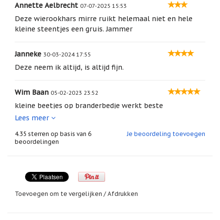
Annette Aelbrecht
geboortemaand
07-07-2025 15:53
dat geval moeten de harskorrels op een
houtskooltje
gebrand worden.
Deze wierookhars mirre ruikt helemaal niet en hele
Suncatchers
kleine steentjes een gruis. Jammer
(raamkristal)
De korrels worden geleverd in stevige hersluitbare
gripzakjes, per 25, 50 of100 gram.
Troost
Janneke
30-03-2024 17:55
en
herdenking
Deze neem ik altijd, is altijd fijn.
Vriendschap
Wim Baan
05-02-2023 23:52
Wenskaarten
kleine beetjes op branderbedje werkt beste
door
Lees meer
Paula
Sauerbreij
Danielle Wetser
28-02-2021 10:32
4.35
sterren op basis van
6
Je beoordeling toevoegen
beoordelingen
Ruikt fantastisch! Fijn materiaal voor op het Zeefje van
Wierook
en
de brander.
wierookhouders
Willow
Julia Tevreden
29-09-2019 13:06
Tree
Hallo ik heb een zakje mirre gehad. Er zit vergruisde
Toevoegen om te vergelijken
/
Afdrukken
korrels in het zakje. Ik had hele korrels verwacht. Dat is
Zorgenpoppetjes
het enige dat mij een ontevreden gevoel geeft.