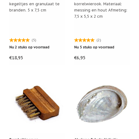
kegeltjes en granulaat te
korrelwierook. Materiaal:
Een
branden. 5 x 7,5 cm
messing en hout Afmeting:
passend
cadeau
7,5 x 5,5 x 2 cm
bij
verlies
of
rouw:
(5)
(2)
wanneer
woorden
Nu 2 stuks op voorraad
Nu 5 stuks op voorraad
tekortschieten
€18,95
€6,95
De
Lotus
De
regenboog
Nieuws
Nieuw:
fotootje
van
uw
cadeauverpakking
Kralen
en
spiritualiteit