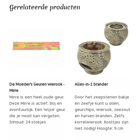
Zoutsteen
Gerelateerde producten
artikelen
Groetjes,
Julia
Mijn
verlanglijstje
Infolinks
10
Redenen.....
Ik
zoek
een
cadeautje
De Moeder's Geuren wierook -
Alles-in-1 brander
voor....
Mirre
Mirre is een heel oude geur.
Door het zeepstenen bakje
Mijn
Deze Mirre is actief, blij en
en zeefje kunt u oliën,
verlanglijstje
avontuurlijk. Een 'wijze' geur
geurchips, wierook, zeezout
die je nooit kan vergeten.
en harsen branden. Zelfs
Webwinkelkeur
-
Inhoud: 24 stokjes
korrelwierook. Kooltjes zijn
échte
niet nodig! Hoogte: 9 cm
product
reviews