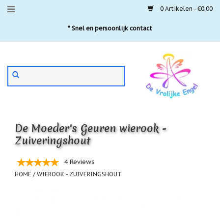
0 Artikelen - €0,00
Menu
* Snel en persoonlijk contact
Aanbiedingen
Gebruik
Nieuwste
de
pijltjes
Laatste
exemplaren
op
en
'Gevallen
neer
engeltjes'
De Moeder's Geuren wierook -
om
een
Zuiveringshout
Aartsengelen
beschikbaar
resultaat
Akaija
4 Reviews
te
hangers
selecteren.
HOME
/
WIEROOK - ZUIVERINGSHOUT
Druk
Beschermengelen
op
Enter
Buideltjes
om
Geluk
naar