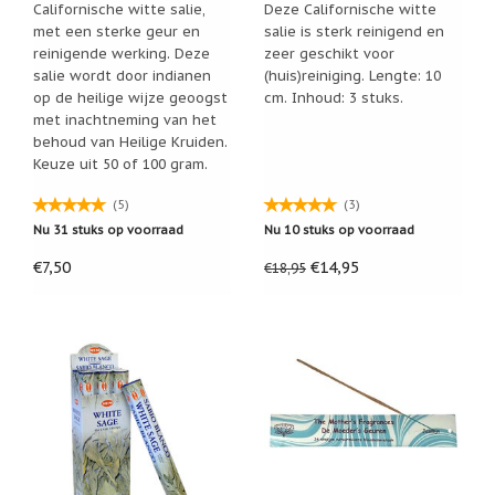
Californische witte salie,
Deze Californische witte
Nieuw:
met een sterke geur en
salie is sterk reinigend en
betalen
reinigende werking. Deze
zeer geschikt voor
in
salie wordt door indianen
(huis)reiniging. Lengte: 10
3
termijnen!
op de heilige wijze geoogst
cm. Inhoud: 3 stuks.
met inachtneming van het
Verhuizingsuitverkoop
behoud van Heilige Kruiden.
Hulp
Keuze uit 50 of 100 gram.
nodig
bij
(5)
(3)
het
vinden
Nu 31 stuks op voorraad
Nu 10 stuks op voorraad
van
een
€7,50
€14,95
€18,95
cadeautje?
Nieuwsbrieven
Nieuwsbrieven
van
De
Vrolijke
Engel