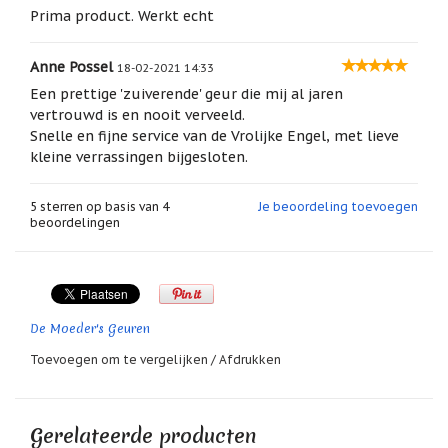
geboortemaand
Prima product. Werkt echt
Suncatchers
(raamkristal)
Anne Possel
18-02-2021 14:33
Een prettige 'zuiverende' geur die mij al jaren
Troost
vertrouwd is en nooit verveeld.
en
herdenking
Snelle en fijne service van de Vrolijke Engel, met lieve
kleine verrassingen bijgesloten.
Vriendschap
5
sterren op basis van
4
Je beoordeling toevoegen
Wenskaarten
beoordelingen
door
Paula
Sauerbreij
Wierook
en
wierookhouders
De Moeder's Geuren
Toevoegen om te vergelijken
/
Afdrukken
Willow
Tree
Zorgenpoppetjes
Gerelateerde producten