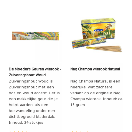
Zoutsteen
artikelen
Mijn
verlanglijstje
Infolinks
10
Redenen.....
Ik
De Moeder's Geuren wierook -
Nag Champa wierook Natural
zoek
een
Zuiveringshout Woud
cadeautje
Zuiveringshout Woud is
Nag Champa Natural is een
voor....
Zuiveringshout met een
heerljke, wat zachtere
bos en woud accent. Het is
variant op de originele Nag
Mijn
een makkelijke geur die je
Champa wierook. Inhoud: ca.
verlanglijstje
helpt aarden, als een
15 gram
Webwinkelkeur
boswandeling onder een
-
dichtbegroeid bladerdak.
échte
Inhoud: 24 stokjes
product
reviews