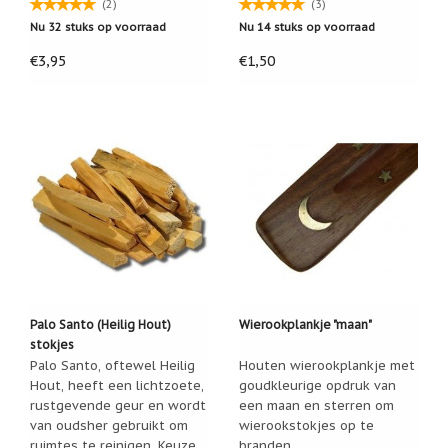
(2)
(3)
Cadeau
Nu 32 stuks op voorraad
Nu 14 stuks op voorraad
inpakservice
€3,95
€1,50
Uitleg
en
toelichting
Willow
Tree
of
Jim
Shore:
welk
beeldje
past
bij
welk
moment?
Palo Santo (Heilig Hout)
Wierookplankje "maan"
Mijn
stokjes
leven
met
Palo Santo, oftewel Heilig
Houten wierookplankje met
een
Hout, heeft een lichtzoete,
goudkleurige opdruk van
webshop
rustgevende geur en wordt
een maan en sterren om
(door
van oudsher gebruikt om
wierookstokjes op te
Jade
Jong)
ruimtes te reinigen. Keuze
branden.