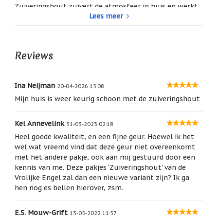
/
Zuiveringshout zuivert de atmosfeer in huis en werkt
Geluk
Lees meer
reinigend. Een nuchtere geur, die wat harsachtig ruikt.
Ook ideaal voor zomerse dagen en avonden buiten.
Muntjes
Zuiveringshout is een bescheiden geur zonder
/
Geluksmuntjes
pretenties die haar werk zorgvuldig doet.
Reviews
Oliebranders
Inhoud: 24 wierookstokjes
en
geur
Ina Neijman
20-04-2026 15:08
artikelen
De Moeder's Geuren wierook is handgerold in
vervaardigd met natuurzuivere ingrediënten van de
Mijn huis is weer keurig schoon met de zuiveringshout
Oost
hoogste kwaliteit, die het de meest natuurlijke en
West
veilige wierook maakt.
Thuis
Kel Annevelink
31-03-2023 02:18
Best
Heel goede kwaliteit, en een fijne geur. Hoewel ik het
wel wat vreemd vind dat deze geur niet overeenkomt
Relatiegeschenken
met het andere pakje, ook aan mij gestuurd door een
Sleutelhangers
kennis van me. Deze pakjes ‘Zuiveringshout’ van de
Vrolijke Engel zal dan een nieuwe variant zijn? Ik ga
Smudgen
hen nog es bellen hierover, zsm.
(huisreiniging)
Sterrenbeelden
E.S. Mouw-Grift
13-05-2022 11:57
/