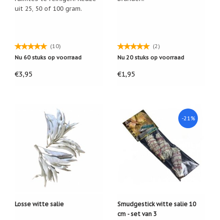
uit 25, 50 of 100 gram.
Een
passend
cadeau
bij
verlies
(10)
(2)
of
rouw:
Nu 60 stuks op voorraad
Nu 20 stuks op voorraad
wanneer
woorden
€3,95
€1,95
tekortschieten
De
Lotus
De
-21%
regenboog
Nieuws
Nieuw:
fotootje
van
uw
cadeauverpakking
Kralen
Losse witte salie
Smudgestick witte salie 10
en
cm - set van 3
spiritualiteit