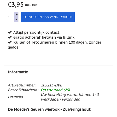
€3,95
Feestdagen
Incl. btw
/
speciale
+
dagen
TOEVOEGEN AAN WINKELWAGEN
-
Jim
Shore
Altijd persoonlijk contact
Gratis achteraf betalen via Billink
Kaarsen,
Ruilen of retourneren binnen 100 dagen, zonder
lichtjes
gedoe!
en
meer...
Kaarten
(Tarot,
Affirmatie,
Informatie
Orakel)
Kerst
Artikelnummer:
205215-DVE
Beschikbaarheid:
Op voorraad (20)
Kinderen
Uw bestelling wordt binnen 1- 3
Levertijd:
/
werkdagen verzonden
Baby
De Moeder's Geuren wierook - Zuiveringshout
Klavertje
Vier