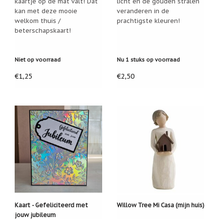
kaartje op de mat valt! Dat
licht en de gouden stralen
Zoutsteen
artikelen
kan met deze mooie
veranderen in de
welkom thuis /
prachtigste kleuren!
Mijn
beterschapskaart!
verlanglijstje
Niet op voorraad
Nu 1 stuks op voorraad
Infolinks
€1,25
€2,50
10
Redenen.....
Ik
zoek
een
cadeautje
voor....
Mijn
verlanglijstje
Webwinkelkeur
-
échte
Kaart - Gefeliciteerd met
Willow Tree Mi Casa (mijn huis)
product
reviews
jouw jubileum