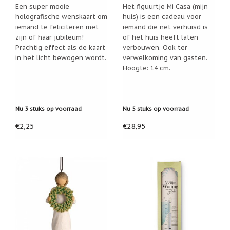
Een super mooie
Het figuurtje Mi Casa (mijn
Cadeau
holografische wenskaart om
huis) is een cadeau voor
inpakservice
iemand te feliciteren met
iemand die net verhuisd is
zijn of haar jubileum!
of het huis heeft laten
Uitleg
Prachtig effect als de kaart
verbouwen. Ook ter
en
toelichting
in het licht bewogen wordt.
verwelkoming van gasten.
Hoogte: 14 cm.
Willow
Tree
of
Jim
Shore:
Nu 3 stuks op voorraad
Nu 5 stuks op voorraad
welk
beeldje
€2,25
€28,95
past
bij
welk
moment?
Mijn
leven
met
een
webshop
(door
Jade
Jong)