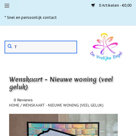
0 Artikelen - €0,00
Menu
* Snel en persoonlijk contact
* 
Aanbiedingen
Gebruik
Nieuwste
de
pijltjes
Laatste
exemplaren
op
en
'Gevallen
neer
engeltjes'
Wenskaart - Nieuwe woning (veel
om
een
geluk)
Aartsengelen
beschikbaar
resultaat
Akaija
0 Reviews
te
hangers
HOME
/
WENSKAART - NIEUWE WONING (VEEL GELUK)
selecteren.
Druk
Beschermengelen
op
Enter
Buideltjes
om
Geluk
naar