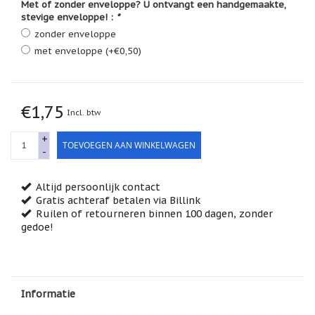
Met of zonder enveloppe? U ontvangt een handgemaakte,
Feestdagen
stevige enveloppe! :
*
/
speciale
zonder enveloppe
dagen
met enveloppe (+€0,50)
Jim
Shore
Kaarsen,
€1,75
Incl. btw
lichtjes
en
+
meer...
TOEVOEGEN AAN WINKELWAGEN
-
Kaarten
(Tarot,
Altijd persoonlijk contact
Affirmatie,
Orakel)
Gratis achteraf betalen via Billink
Ruilen of retourneren binnen 100 dagen, zonder
Kerst
gedoe!
Kinderen
/
Baby
Informatie
Klavertje
Vier