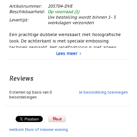
/
Artikelnummer:
205704-DVE
Geluk
Beschikbaarheid:
Op voorraad (1)
Uw bestelling wordt binnen 1- 3
Muntjes
Levertijd:
werkdagen verzonden
/
Geluksmuntjes
Een prachtige dubbele wenskaart met holografische
Oliebranders
look. De achterkant is met speciale embossing
en
techniek gemaakt. Het reliëfpatroon is niet alleen
geur
Lees meer
zichtbaar, maar ook voelbaar met de vingertoppen. Dat
artikelen
kan extra prettig zijn voor mensen die graag op de tast
Oost
ontdekken of minder goed zien.
West
Door het reliëf worden alle regenboogkleuren nóg
Thuis
Reviews
mooier weerkaatst als je de kaart in het licht beweegt!
Best
Relatiegeschenken
0
sterren op basis van
0
Je beoordeling toevoegen
Tekst op de kaart:
beoordelingen
Nieuwe woning
Sleutelhangers
Veel geluk
De binnenkant van de kaart is uiteraard leeg zodat u
Smudgen
(huisreiniging)
daar uw eigen boodschap in kwijt kunt!
welkom thuis of nieuwe woning
Sterrenbeelden
afmeting: ca 12,5 x 16,5 cm
/