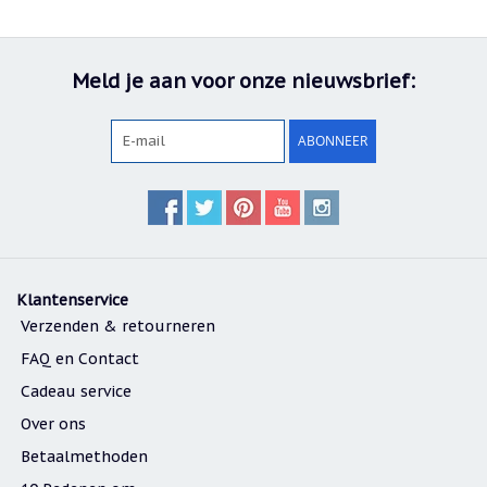
Nieuw:
betalen
in
Meld je aan voor onze nieuwsbrief:
3
termijnen!
Verhuizingsuitverkoop
ABONNEER
Hulp
nodig
bij
het
vinden
van
een
cadeautje?
Klantenservice
Nieuwsbrieven
Verzenden & retourneren
Nieuwsbrieven
FAQ en Contact
van
De
Cadeau service
Vrolijke
Over ons
Engel
Betaalmethoden