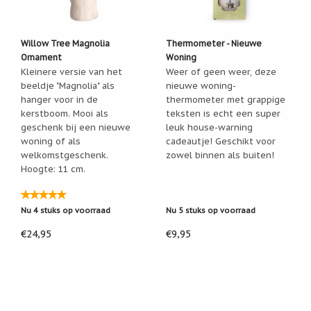
Een
passend
cadeau
Willow Tree Magnolia
Thermometer - Nieuwe
bij
Ornament
Woning
verlies
of
Kleinere versie van het
Weer of geen weer, deze
rouw:
beeldje "Magnolia" als
nieuwe woning-
wanneer
hanger voor in de
thermometer met grappige
woorden
kerstboom. Mooi als
teksten is echt een super
tekortschieten
geschenk bij een nieuwe
leuk house-warning
De
woning of als
cadeautje! Geschikt voor
Lotus
welkomstgeschenk.
zowel binnen als buiten!
De
Hoogte: 11 cm.
regenboog
Nieuws
Nu 4 stuks op voorraad
Nu 5 stuks op voorraad
Nieuw:
€24,95
€9,95
fotootje
van
uw
cadeauverpakking
Kralen
en
spiritualiteit