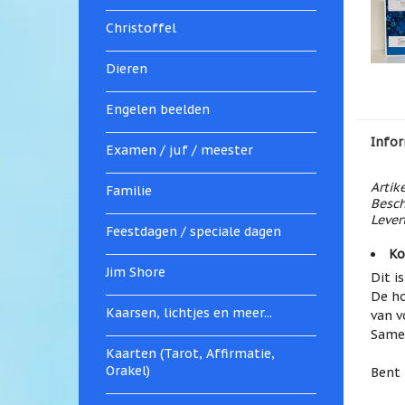
Christoffel
Dieren
Engelen beelden
Infor
Examen / juf / meester
Artik
Familie
Besch
Levert
Feestdagen / speciale dagen
Ko
Jim Shore
Dit i
De ho
Kaarsen, lichtjes en meer...
van v
Samen
Kaarten (Tarot, Affirmatie,
Orakel)
Bent 