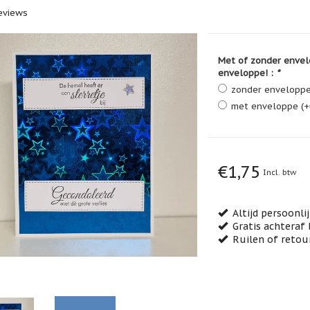
eviews
Met of zonder envel
enveloppe! :
*
zonder envelopp
met enveloppe (+
€1,75
Incl. btw
Altijd persoonli
Gratis achteraf 
Ruilen of retou