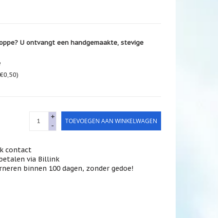
oppe? U ontvangt een handgemaakte, stevige
e
€0,50)
+
TOEVOEGEN AAN WINKELWAGEN
-
jk contact
betalen via Billink
rneren binnen 100 dagen, zonder gedoe!