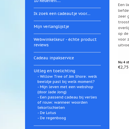
10 Redenen.....
Een li
liefde
Ik zoek een cadeautje voor....
zeer g
troost
Mijn verlanglijstje
overli
op de
Webwinkelkeur - échte product
voor z
reviews
uitvo
Cadeau inpakservice
Nu 4 s
€2,75
Uitleg en toelichting
Willow Tree of Jim Shore: welk
beeldje past bij welk moment?
Mijn leven met een webshop
(door Jade Jong)
Een passend cadeau bij verlies
of rouw: wanneer woorden
tekortschieten
De Lotus
De regenboog