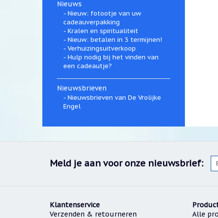
Nieuws
Nieuw: fotootje van uw
cadeauverpakking
Kralen en spiritualiteit
Nieuw: betalen in 3 termijnen!
Verhuizingsuitverkoop
Hulp nodig bij het vinden van
een cadeautje?
Nieuwsbrieven
Nieuwsbrieven van De Vrolijke
Engel
Meld je aan voor onze nieuwsbrief:
Klantenservice
Produc
Verzenden & retourneren
Alle pr