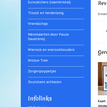
Rev
Suncatchers (raamkristal)
Troost en herdenking
0
sterr
Vriendschap
Wenskaarten door Paula
Sauerbreij
Wierook en wierookhouders
Ger
Willow Tree
Zorgenpoppetjes
Zoutsteen artikelen
Infolinks
Kaart 
vlinde