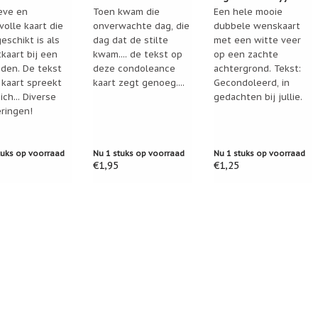
eve en
Toen kwam die
Een hele mooie
volle kaart die
onverwachte dag, die
dubbele wenskaart
eschikt is als
dag dat de stilte
met een witte veer
kaart bij een
kwam.... de tekst op
op een zachte
jden. De tekst
deze condoleance
achtergrond. Tekst:
 kaart spreekt
kaart zegt genoeg....
Gecondoleerd, in
ich... Diverse
gedachten bij jullie.
eringen!
tuks op voorraad
Nu 1 stuks op voorraad
Nu 1 stuks op voorraad
€1,95
€1,25