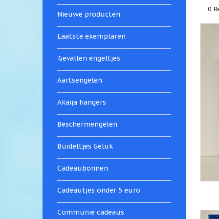
0 R
Nieuwe producten
Laatste exemplaren
'Gevallen engeltjes'
Aartsengelen
Akaija hangers
Beschermengelen
Buideltjes Geluk
Cadeaubonnen
Cadeautjes onder 5 euro
Communie cadeaus