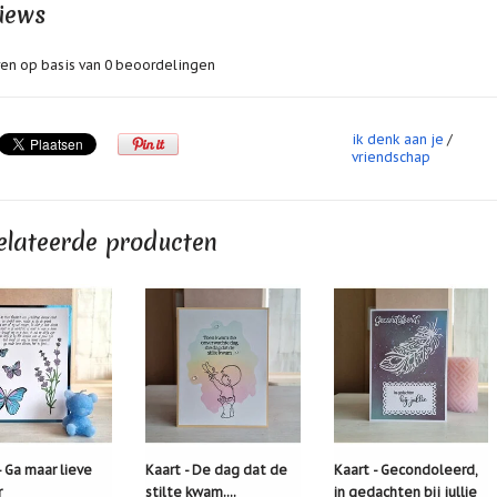
iews
en op basis van
0
beoordelingen
ik denk aan je
/
vriendschap
elateerde producten
- Ga maar lieve
Kaart - De dag dat de
Kaart - Gecondoleerd,
r
stilte kwam....
in gedachten bij jullie