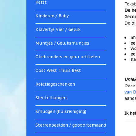
Kerst
Tekst
De he
Kinderen / Baby
Gecon
De bi
Klavertje Vier / Geluk
af
Muntjes / Geluksmuntjes
ee
wo
ee
Oliebranders en geur artikelen
ha
Oost West Thuis Best
Unie
Relatiegeschenken
Deze 
van D
Sleutelhangers
aanda
Smudgen (huisreiniging)
Ik he
Sterrenbeelden / geboortemaand