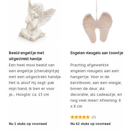
Een
passend
cadeau
bij
verlies
of
rouw:
wanneer
woorden
tekortschieten
Beeld engeltje met
Engelen vleugels aan touwtje
De
uitgestrekt handje
Lotus
Een heel mooi beeld van
Prachtig afgewerkte
De
een engeltje (cherubijntje)
engelen vleugels aan een
regenboog
met een uitgestrekt handje.
hangertje. Voor in de
Het is alsof hij zegt: pak
kerstboom, aan een wiegje,
Nieuws
mijn hand, ik ben er voor
boven de deur, als
je... Hoogte: ca. 13 cm
decoratie, als cadeautje, en
Nieuw:
fotootje
nog veel meer! Afmeting: 8
van
x 8 cm
uw
cadeauverpakking
(2)
Kralen
Nu 1 stuks op voorraad
Nu 62 stuks op voorraad
en
spiritualiteit