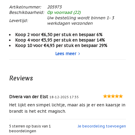
/
Artikelnummer:
205973
Geluk
Beschikbaarheid:
Op voorraad (22)
Uw bestelling wordt binnen 1- 3
Muntjes
Levertijd:
werkdagen verzonden
/
Geluksmuntjes
Koop 2 voor €6,50 per stuk en bespaar 6%
Oliebranders
Koop 4 voor €5,95 per stuk en bespaar 14%
en
Koop 10 voor €4,95 per stuk en bespaar 29%
geur
Lees meer
artikelen
Dit is echt een prachtig sfeerlichtje en een persoonlijke
Oost
aanrader van ons!
West
Helaas doen de fotootjes geen recht aan het mooie
Thuis
Reviews
effect, maar als er een waxinelichtje of kaarsje in
Best
brandt dan schijnt er een prachtig licht door de
Relatiegeschenken
vleugels en lijkt het of ze omgeven worden door
Divera van der Elst
honderden kleine sterretjes.
18-12-2025 17:35
Sleutelhangers
Dit is een hele bijzonder manier om voor iemand een
Het lijkt een simpel lichtje, maar als je er een kaarsje in
kaarsje te branden of om iemand te herdenken...
brandt is het echt magisch.
Smudgen
(huisreiniging)
5
sterren op basis van
1
Je beoordeling toevoegen
afmeting: 8 cm (h) x 7,3 cm (diameter)
Sterrenbeelden
beoordelingen
/
materiaal: glas