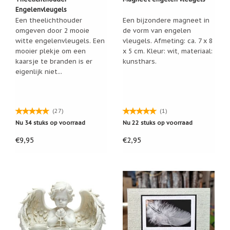
Zoutsteen
Engelenvleugels
artikelen
Een theelichthouder
Een bijzondere magneet in
Mijn
omgeven door 2 mooie
de vorm van engelen
verlanglijstje
witte engelenvleugels. Een
vleugels. Afmeting: ca. 7 x 8
mooier plekje om een
x 5 cm. Kleur: wit, materiaal:
kaarsje te branden is er
kunsthars.
Infolinks
eigenlijk niet...
10
Redenen.....
(27)
(1)
Ik
zoek
Nu 34 stuks op voorraad
Nu 22 stuks op voorraad
een
cadeautje
€9,95
€2,95
voor....
Mijn
verlanglijstje
Webwinkelkeur
-
échte
product
reviews