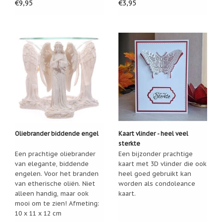
€9,95
€3,95
Nieuw:
betalen
in
3
termijnen!
Verhuizingsuitverkoop
Hulp
nodig
bij
het
vinden
van
een
cadeautje?
Oliebrander biddende engel
Kaart vlinder - heel veel
sterkte
Nieuwsbrieven
Een prachtige oliebrander
Een bijzonder prachtige
Nieuwsbrieven
van elegante, biddende
kaart met 3D vlinder die ook
van
engelen. Voor het branden
heel goed gebruikt kan
De
van etherische oliën. Niet
worden als condoleance
Vrolijke
alleen handig, maar ook
Engel
kaart.
mooi om te zien! Afmeting:
10 x 11 x 12 cm