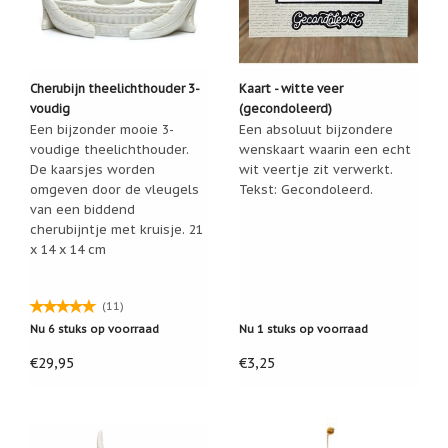
Cadeau
inpakservice
Uitleg
Cherubijn theelichthouder 3-
Kaart - witte veer
en
voudig
(gecondoleerd)
toelichting
Een bijzonder mooie 3-
Een absoluut bijzondere
Willow
voudige theelichthouder.
wenskaart waarin een echt
Tree
De kaarsjes worden
wit veertje zit verwerkt.
of
omgeven door de vleugels
Tekst: Gecondoleerd.
Jim
Shore:
van een biddend
welk
cherubijntje met kruisje. 21
beeldje
x 14 x 14 cm
past
bij
welk
moment?
(11)
Mijn
Nu 6 stuks op voorraad
Nu 1 stuks op voorraad
leven
met
€29,95
€3,25
een
webshop
(door
Jade
Jong)