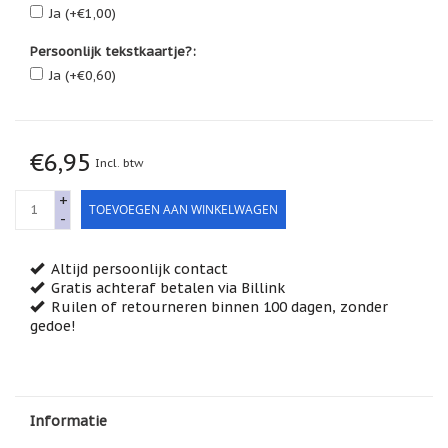
Feestdagen
Ja (+€1,00)
/
speciale
Persoonlijk tekstkaartje?:
dagen
Ja (+€0,60)
Jim
Shore
Kaarsen,
€6,95
Incl. btw
lichtjes
en
meer...
+
TOEVOEGEN AAN WINKELWAGEN
-
Kaarten
(Tarot,
Affirmatie,
Altijd persoonlijk contact
Orakel)
Gratis achteraf betalen via Billink
Ruilen of retourneren binnen 100 dagen, zonder
Kerst
gedoe!
Kinderen
/
Baby
Informatie
Klavertje
Vier