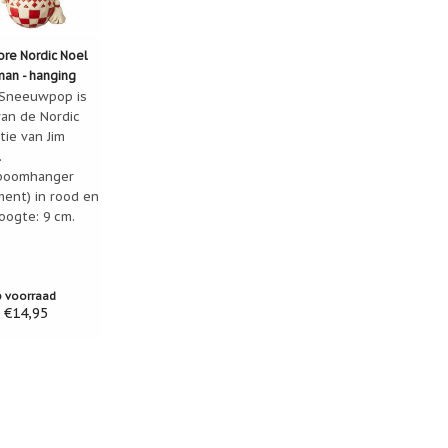
ore Nordic Noel
an - hanging
ent
Sneeuwpop is
van de Nordic
tie van Jim
.
boomhanger
ment) in rood en
oogte: 9 cm.
p voorraad
€14,95