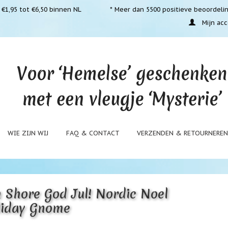
€1,95 tot €6,50 binnen NL
* Meer dan 5500 positieve beoordeli
Mijn acc
WIE ZIJN WIJ
FAQ & CONTACT
VERZENDEN & RETOURNERE
 Shore God Jul! Nordic Noel
liday Gnome