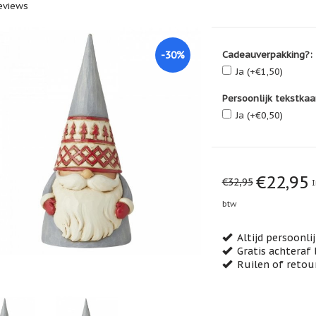
eviews
-30%
Cadeauverpakking?:
Ja (+€1,50)
Persoonlijk tekstkaa
Ja (+€0,50)
€22,95
€32,95
I
btw
Altijd persoonli
Gratis achteraf 
Ruilen of retou