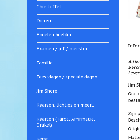
Christoffel
Dieren
Engelen beelden
Infor
Examen / juf / meester
Artik
Familie
Besch
Levert
Feestdagen / speciale dagen
Jim S
Jim Shore
Gnoom
best
Kaarsen, lichtjes en meer...
Zijn 
Kaarten (Tarot, Affirmatie,
Besch
Orakel)
Origi
Mater
Kerst