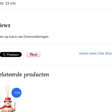
e: 15 cm.
iews
en op basis van
0
beoordelingen
Jim Sho
nordic noel
/
elateerde producten
-35%