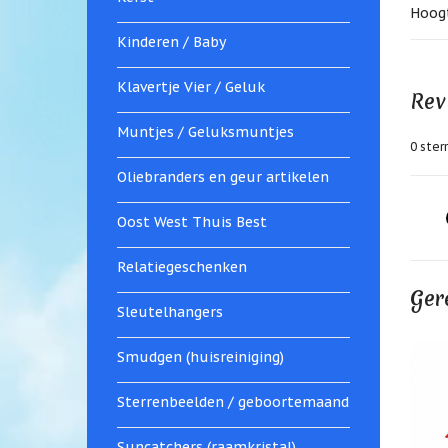
Hoogt
Kinderen / Baby
Klavertje Vier / Geluk
Rev
Muntjes / Geluksmuntjes
0
sterr
Oliebranders en geur artikelen
Oost West Thuis Best
Relatiegeschenken
Ger
Sleutelhangers
Smudgen (huisreiniging)
Sterrenbeelden / geboortemaand
Suncatchers (raamkristal)