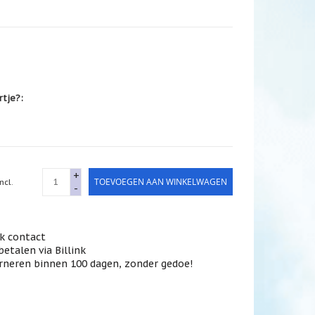
rtje?:
+
TOEVOEGEN AAN WINKELWAGEN
ncl.
-
jk contact
betalen via Billink
rneren binnen 100 dagen, zonder gedoe!