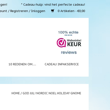
ngen!
* Cadeau-hulp: vind het perfecte cadeau!
ount / Registreren / Inloggen
0 Artikelen - €0,00
N
10 REDENEN OM.....
CADEAU INPAKSERVICE
HOME
/
GOD JUL! NORDIC NOEL HOLIDAY GNOME