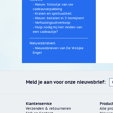
Nieuw: fotootje van uw
cadeauverpakking
Kralen en spiritualiteit
Nieuw: betalen in 3 termijnen!
Verhuizingsuitverkoop
Hulp nodig bij het vinden van
een cadeautje?
Nieuwsbrieven
Nieuwsbrieven van De Vrolijke
Engel
Meld je aan voor onze nieuwsbrief:
Klantenservice
Produc
Verzenden & retourneren
Alle pr