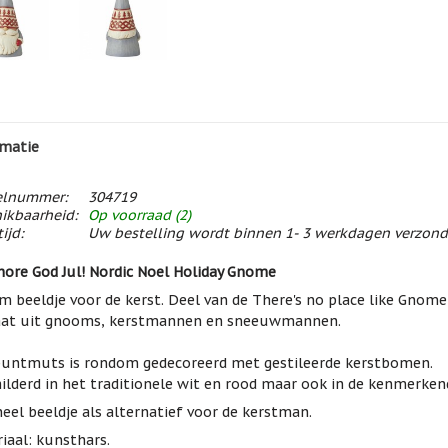
matie
elnummer:
304719
ikbaarheid:
Op voorraad (2)
ijd:
Uw bestelling wordt binnen 1- 3 werkdagen verzon
hore God Jul! Nordic Noel Holiday Gnome
 beeldje voor de kerst. Deel van de There's no place like Gnome s
aat uit gnooms, kerstmannen en sneeuwmannen.
puntmuts is rondom gedecoreerd met gestileerde kerstbomen.
ilderd in het traditionele wit en rood maar ook in de kenmerkend
neel beeldje als alternatief voor de kerstman.
iaal: kunsthars.