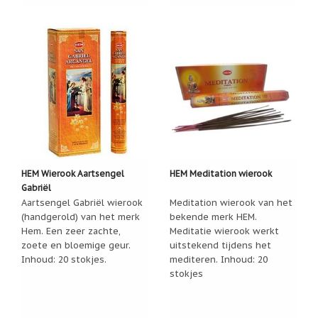
Zoutsteen
artikelen
Mijn
verlanglijstje
Infolinks
10
Redenen.....
Ik
zoek
HEM Wierook Aartsengel
HEM Meditation wierook
een
Gabriël
cadeautje
voor....
Aartsengel Gabriël wierook
Meditation wierook van het
(handgerold) van het merk
bekende merk HEM.
Mijn
Hem. Een zeer zachte,
Meditatie wierook werkt
verlanglijstje
zoete en bloemige geur.
uitstekend tijdens het
Inhoud: 20 stokjes.
mediteren. Inhoud: 20
Webwinkelkeur
stokjes
-
échte
product
reviews