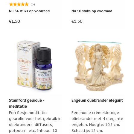
(3)
Cadeau
Nu 54 stuks op voorraad
Nu 10 stuks op voorraad
inpakservice
€1,50
€1,50
Uitleg
en
toelichting
Willow
Tree
of
Jim
Shore:
welk
beeldje
past
bij
welk
moment?
Mijn
Stamford geurolie -
Engelen oliebrander elegant
leven
meditatie
met
Een flesje meditatie
Een mooie crèmekleurige
een
webshop
geurolie voor het gebruik in
oliebrander met 4 elegante
(door
oliebranders, diffusers,
engelen. Hoogte: 10,5 cm.
Jade
potpourri, etc. Inhoud: 10
Schaaltje: 12 cm.
Jong)