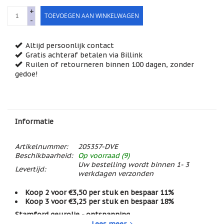
Feestdagen
+
/
TOEVOEGEN AAN WINKELWAGEN
-
speciale
dagen
Altijd persoonlijk contact
Jim
Gratis achteraf betalen via Billink
Shore
Ruilen of retourneren binnen 100 dagen, zonder
gedoe!
Kaarsen,
lichtjes
en
meer...
Kaarten
Informatie
(Tarot,
Affirmatie,
Orakel)
Artikelnummer:
205357-DVE
Beschikbaarheid:
Op voorraad (9)
Kerst
Uw bestelling wordt binnen 1- 3
Levertijd:
werkdagen verzonden
Kinderen
/
Koop 2 voor €3,50 per stuk en bespaar 11%
Baby
Koop 3 voor €3,25 per stuk en bespaar 18%
Klavertje
Stamford geurolie - ontspanning
Vier
Lees meer