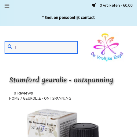
0 Artikelen - €0,00
Menu
* Snel en persoonlijk contact
Aanbiedingen
Gebruik
Nieuwste
de
pijltjes
Laatste
exemplaren
op
en
'Gevallen
neer
engeltjes'
Stamford geurolie - ontspanning
om
een
Aartsengelen
beschikbaar
0 Reviews
resultaat
HOME
/
GEUROLIE - ONTSPANNING
Akaija
te
hangers
selecteren.
Druk
Beschermengelen
op
Enter
Buideltjes
om
Geluk
naar