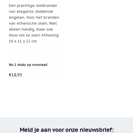
Een prachtige oliebrander
Nieuw:
van elegante, biddende
betalen
in
engelen. Voor het branden
3
van etherische oliën. Niet
termijnen!
alleen handig, maar ook
Verhuizingsuitverkoop
mooi om te zien! Afmeting:
10 x 11 x 12 cm
Hulp
nodig
bij
het
vinden
van
Nu 1 stuks op voorraad
een
cadeautje?
€18,95
Nieuwsbrieven
Nieuwsbrieven
van
De
Vrolijke
Engel
Meld je aan voor onze nieuwsbrief: