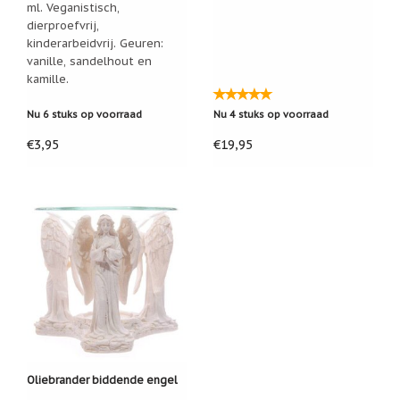
ml. Veganistisch,
Een
dierproefvrij,
passend
kinderarbeidvrij. Geuren:
cadeau
vanille, sandelhout en
bij
verlies
kamille.
of
rouw:
Nu 6 stuks op voorraad
Nu 4 stuks op voorraad
wanneer
woorden
€3,95
€19,95
tekortschieten
De
Lotus
De
regenboog
Nieuws
Nieuw:
fotootje
van
uw
cadeauverpakking
Kralen
Oliebrander biddende engel
en
spiritualiteit