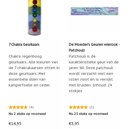
geboortemaand
Suncatchers
(raamkristal)
Troost
en
herdenking
7 Chakra Geurkaars
De Moeder's Geuren wierook -
Vriendschap
Patchouli
Chakra regenboog
Patchouli is de
Wenskaarten
geurkaars. Alle kleuren van
karakteristieke geur van de
door
de 7 chakrakaarsen zitten in
jaren '60. Deze patchouli
Paula
deze geurkaars. Met
wordt verzacht met een
Sauerbreij
essentiële oliën van
rozen noot en is verrijkt
Wierook
kamperfoelie en ceder.
met kruiden. Inhoud: 24
en
stokjes
wierookhouders
Willow
(4)
(5)
Tree
Nu 2 stuks op voorraad
Nu 25 stuks op voorraad
Zorgenpoppetjes
€14,95
€3,95