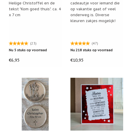
Heilige Christoffel en de
cadeautje voor iemand die
Cadeau
tekst "Kom goed thuis". ca. 4
op vakantie gaat of veel
inpakservice
x 7 cm
onderweg is. Diverse
kleuren zakjes mogelijk!
Uitleg
en
toelichting
Willow
(23)
(47)
Tree
Nu 5 stuks op voorraad
Nu 218 stuks op voorraad
of
Jim
€6,95
€10,95
Shore:
welk
beeldje
past
bij
welk
moment?
Mijn
leven
met
een
webshop
(door
Jade
Jong)