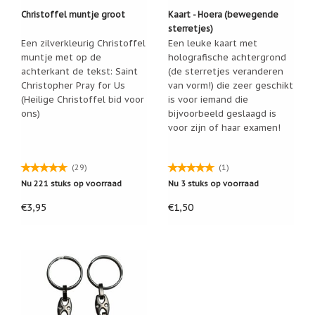
Een
Christoffel muntje groot
Kaart - Hoera (bewegende
passend
sterretjes)
cadeau
Een zilverkleurig Christoffel
Een leuke kaart met
bij
muntje met op de
holografische achtergrond
verlies
of
achterkant de tekst: Saint
(de sterretjes veranderen
rouw:
Christopher Pray for Us
van vorm!) die zeer geschikt
wanneer
(Heilige Christoffel bid voor
is voor iemand die
woorden
ons)
bijvoorbeeld geslaagd is
tekortschieten
voor zijn of haar examen!
De
Lotus
De
(29)
(1)
regenboog
Nu 221 stuks op voorraad
Nu 3 stuks op voorraad
Nieuws
€3,95
€1,50
Nieuw:
fotootje
van
uw
cadeauverpakking
Kralen
en
spiritualiteit