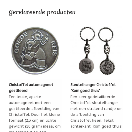
geboortemaand
mooie mix van kleuren van!
Gerelateerde producten
Suncatchers
(raamkristal)
Troost
en
herdenking
Vriendschap
Wenskaarten
door
Paula
Sauerbreij
Christoffel automagneet
Sleutelhanger Christoffel
Wierook
gestileerd
"Kom goed thuis"
en
wierookhouders
Een leuke, aparte
Een zeer gedetailleerde
automagneet met een
Christoffel sleutelhanger
Willow
gestileerde afbeelding van
met een stralend randje om
Tree
Christoffel. Door het kleine
de afbeelding van
formaat (2,3 cm) en lichte
Christoffel heen. Tekst
Zorgenpoppetjes
gewicht (10 gram) ideaal om
achterkant: Kom goed thuis.
bijvoorbeeld op een