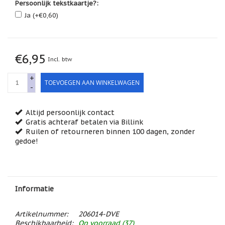
Persoonlijk tekstkaartje?:
Feestdagen
/
Ja (+€0,60)
speciale
dagen
Jim
€6,95
Shore
Incl. btw
Kaarsen,
+
TOEVOEGEN AAN WINKELWAGEN
lichtjes
-
en
meer...
Altijd persoonlijk contact
Kaarten
Gratis achteraf betalen via Billink
(Tarot,
Ruilen of retourneren binnen 100 dagen, zonder
Affirmatie,
gedoe!
Orakel)
Kerst
Kinderen
/
Informatie
Baby
Artikelnummer:
206014-DVE
Klavertje
Vier
Beschikbaarheid:
Op voorraad (37)