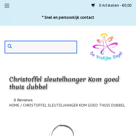
0 Artikelen - €0,00
Menu
* Snel en persoonlijk contact
Aanbiedingen
Gebruik
Nieuwste
de
pijltjes
Laatste
exemplaren
op
en
'Gevallen
neer
engeltjes'
Christoffel sleutelhanger Kom goed
om
een
thuis dubbel
Aartsengelen
beschikbaar
resultaat
Akaija
0 Reviews
te
hangers
HOME
/
CHRISTOFFEL SLEUTELHANGER KOM GOED THUIS DUBBEL
selecteren.
Druk
Beschermengelen
op
Enter
Buideltjes
om
Geluk
naar