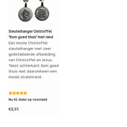
Nieuw:
betalen
in
3
termijnen!
Sleutelhanger Christoffel
Verhuizingsuitverkoop
"Kom goed thuis" met rand
Hulp
Een mooie Christoffel
nodig
bij
sleutelhanger met zeer
het
gedetailleerde afbeelding
vinden
van Christoffel en Jezus.
van
Tekst achterkant: Kom goed
een
cadeautje?
thuis met daaromheen een
mooie stralenrand.
Nieuwsbrieven
Nieuwsbrieven
van
Nu 42 stuks op voorraad
De
Vrolijke
€8,95
Engel