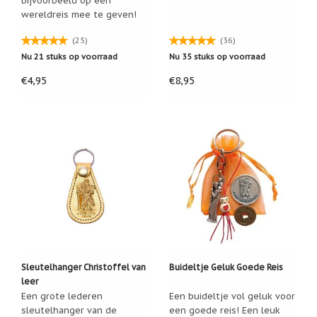
Zoutsteen
wereldreis mee te geven!
artikelen
Mijn
(25)
(36)
verlanglijstje
Nu 21 stuks op voorraad
Nu 35 stuks op voorraad
€4,95
€8,95
Infolinks
10
Redenen.....
Ik
zoek
een
cadeautje
voor....
Mijn
verlanglijstje
Webwinkelkeur
Sleutelhanger Christoffel van
Buideltje Geluk Goede Reis
-
leer
échte
Een grote lederen
Een buideltje vol geluk voor
product
reviews
sleutelhanger van de
een goede reis! Een leuk