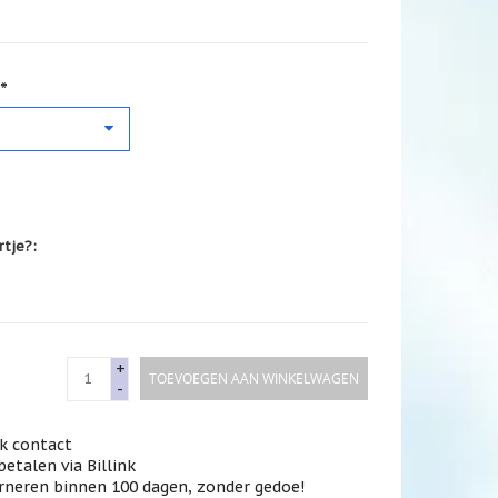
*
rtje?:
+
TOEVOEGEN AAN WINKELWAGEN
-
jk contact
betalen via Billink
rneren binnen 100 dagen, zonder gedoe!