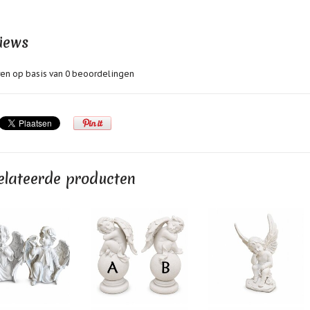
iews
en op basis van
0
beoordelingen
elateerde producten