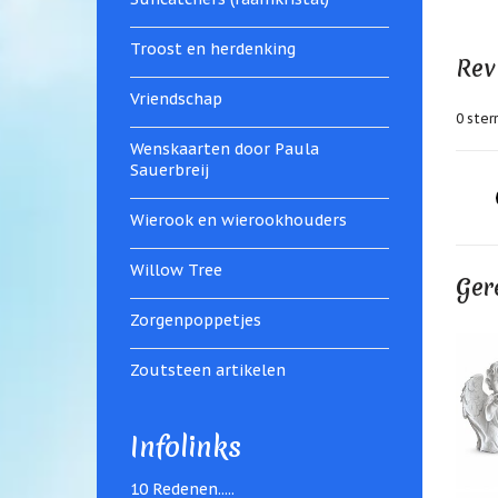
Troost en herdenking
Rev
Vriendschap
0
sterr
Wenskaarten door Paula
Sauerbreij
Wierook en wierookhouders
Willow Tree
Ger
Zorgenpoppetjes
Zoutsteen artikelen
Infolinks
10 Redenen.....