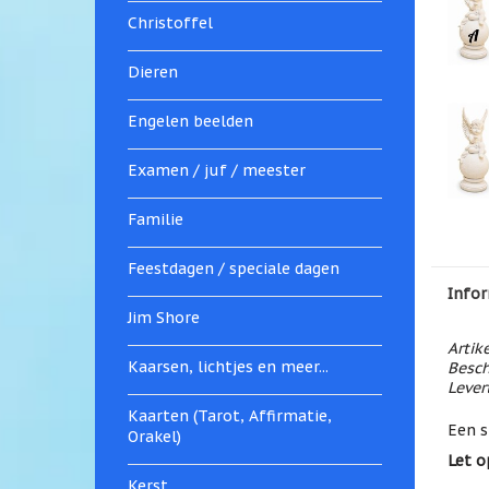
Christoffel
Dieren
Engelen beelden
Examen / juf / meester
Familie
Feestdagen / speciale dagen
Infor
Jim Shore
Artik
Kaarsen, lichtjes en meer...
Besch
Levert
Kaarten (Tarot, Affirmatie,
Een s
Orakel)
Let o
Kerst