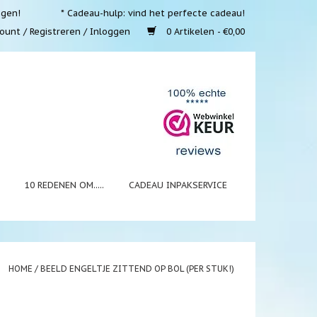
ngen!
* Cadeau-hulp: vind het perfecte cadeau!
ount / Registreren / Inloggen
0 Artikelen - €0,00
N
10 REDENEN OM.....
CADEAU INPAKSERVICE
HOME
/
BEELD ENGELTJE ZITTEND OP BOL (PER STUK!)