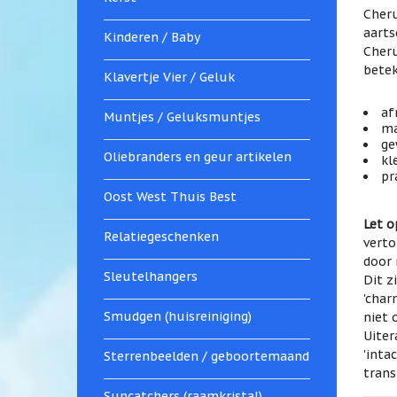
Cheru
aarts
Kinderen / Baby
Cheru
betek
Klavertje Vier / Geluk
af
Muntjes / Geluksmuntjes
ma
ge
Oliebranders en geur artikelen
kl
pr
Oost West Thuis Best
Let o
Relatiegeschenken
verto
door 
Sleutelhangers
Dit z
'char
Smudgen (huisreiniging)
niet 
Uiter
'inta
Sterrenbeelden / geboortemaand
trans
Suncatchers (raamkristal)