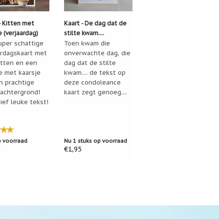
- Kitten met
Kaart - De dag dat de
e (verjaardag)
stilte kwam....
uper schattige
Toen kwam die
ardagskaart met
onverwachte dag, die
itten en een
dag dat de stilte
e met kaarsje
kwam.... de tekst op
n prachtige
deze condoleance
 achtergrond!
kaart zegt genoeg....
ief leuke tekst!
p voorraad
Nu 1 stuks op voorraad
€1,95