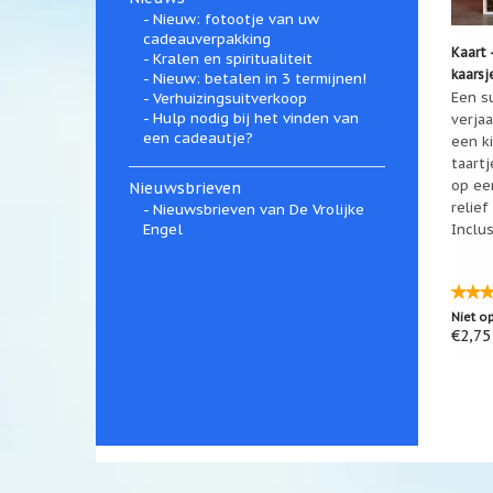
Nieuw: fotootje van uw
cadeauverpakking
Kaart 
Kralen en spiritualiteit
kaarsj
Nieuw: betalen in 3 termijnen!
Een s
Verhuizingsuitverkoop
Hulp nodig bij het vinden van
verja
een cadeautje?
een k
taartj
op ee
Nieuwsbrieven
relief
Nieuwsbrieven van De Vrolijke
Inclus
Engel
Niet o
€2,75