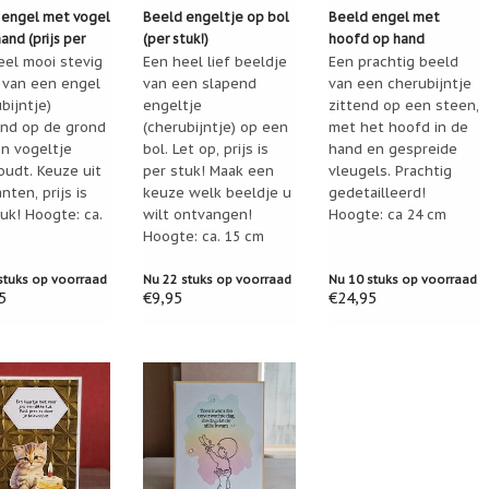
 engel met vogel
Beeld engeltje op bol
Beeld engel met
hand (prijs per
(per stuk!)
hoofd op hand
eel mooi stevig
Een heel lief beeldje
Een prachtig beeld
 van een engel
van een slapend
van een cherubijntje
bijntje)
engeltje
zittend op een steen,
end op de grond
(cherubijntje) op een
met het hoofd in de
en vogeltje
bol. Let op, prijs is
hand en gespreide
oudt. Keuze uit
per stuk! Maak een
vleugels. Prachtig
anten, prijs is
keuze welk beeldje u
gedetailleerd!
uk! Hoogte: ca.
wilt ontvangen!
Hoogte: ca 24 cm
Hoogte: ca. 15 cm
stuks op voorraad
Nu 22 stuks op voorraad
Nu 10 stuks op voorraad
5
€9,95
€24,95