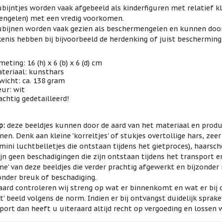
bijntjes worden vaak afgebeeld als kinderfiguren met relatief kl
engelen) met een vredig voorkomen.
bijnen worden vaak gezien als beschermengelen en kunnen door
enis hebben bij bijvoorbeeld de herdenking of juist bescherming
meting: 16 (h) x 6 (b) x 6 (d) cm
teriaal: kunsthars
wicht: ca. 138 gram
eur: wit
achtig gedetailleerd!
p:
deze beeldjes kunnen door de aard van het materiaal en produ
nen. Denk aan kleine 'korreltjes' of stukjes overtollige hars, zee
mini luchtbelletjes die ontstaan tijdens het gietproces), haarscheu
ijn geen beschadigingen die zijn ontstaan tijdens het transport
me' van deze beeldjes die verder prachtig afgewerkt en bijzonder m
onder breuk of beschadiging.
aard controleren wij streng op wat er binnenkomt en wat er bij o
ct' beeld volgens de norm. Indien er bij ontvangst duidelijk sprak
port dan heeft u uiteraard altijd recht op vergoeding en lossen we