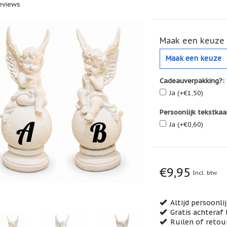
eviews
Maak een keuze 
Maak een keuze
Cadeauverpakking?:
Ja (+€1,50)
Persoonlijk tekstkaa
Ja (+€0,60)
€9,95
Incl. btw
Altijd persoonli
Gratis achteraf 
Ruilen of retou