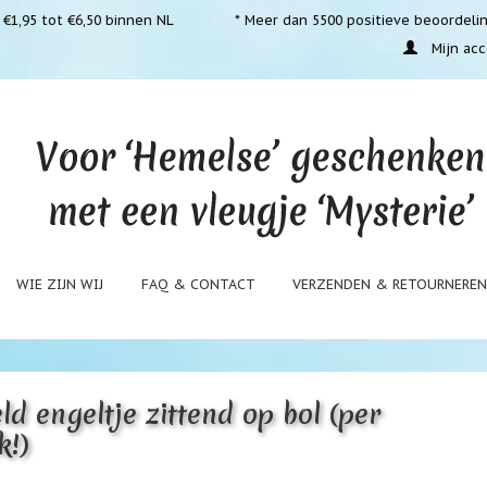
€1,95 tot €6,50 binnen NL
* Meer dan 5500 positieve beoordeli
Mijn acc
WIE ZIJN WIJ
FAQ & CONTACT
VERZENDEN & RETOURNERE
ld engeltje zittend op bol (per
k!)